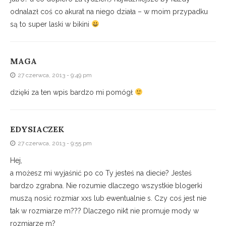
odnalazł coś co akurat na niego działa – w moim przypadku
są to super laski w bikini
MAGA
27 czerwca, 2013 - 9:49 pm
dzięki za ten wpis bardzo mi pomógł
EDYSIACZEK
27 czerwca, 2013 - 9:55 pm
Hej,
a możesz mi wyjaśnić po co Ty jesteś na diecie? Jesteś
bardzo zgrabna. Nie rozumie dlaczego wszystkie blogerki
muszą nosić rozmiar xxs lub ewentualnie s. Czy coś jest nie
tak w rozmiarze m??? Dlaczego nikt nie promuje mody w
rozmiarze m?