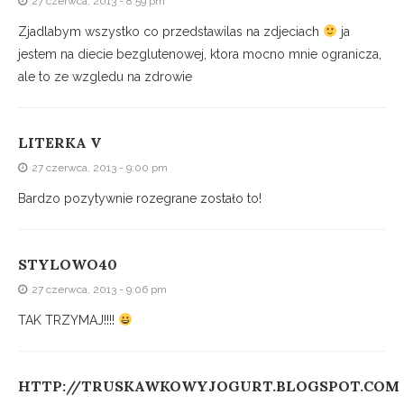
27 czerwca, 2013 - 8:59 pm
Zjadlabym wszystko co przedstawilas na zdjeciach
ja
jestem na diecie bezglutenowej, ktora mocno mnie ogranicza,
ale to ze wzgledu na zdrowie
LITERKA V
27 czerwca, 2013 - 9:00 pm
Bardzo pozytywnie rozegrane zostało to!
STYLOWO40
27 czerwca, 2013 - 9:06 pm
TAK TRZYMAJ!!!!
HTTP://TRUSKAWKOWYJOGURT.BLOGSPOT.COM