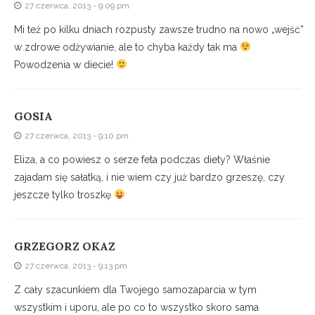
27 czerwca, 2013 - 9:09 pm
Mi też po kilku dniach rozpusty zawsze trudno na nowo „wejść”
w zdrowe odżywianie, ale to chyba każdy tak ma
Powodzenia w diecie!
GOSIA
27 czerwca, 2013 - 9:10 pm
Eliza, a co powiesz o serze feta podczas diety? Właśnie
zajadam się sałatką, i nie wiem czy już bardzo grzeszę, czy
jeszcze tylko troszkę
GRZEGORZ OKAZ
27 czerwca, 2013 - 9:13 pm
Z cały szacunkiem dla Twojego samozaparcia w tym
wszystkim i uporu, ale po co to wszystko skoro sama