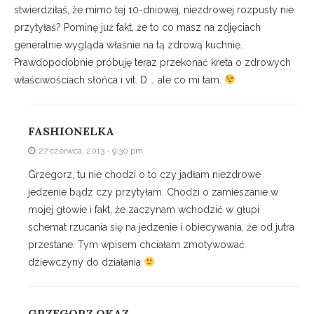
stwierdziłaś, że mimo tej 10-dniowej, niezdrowej rozpusty nie
przytyłaś? Pominę już fakt, że to co masz na zdjęciach
generalnie wygląda właśnie na tą zdrową kuchnię.
Prawdopodobnie próbuję teraz przekonać kreta o zdrowych
właściwościach słońca i vit. D … ale co mi tam.
FASHIONELKA
27 czerwca, 2013 - 9:30 pm
Grzegorz, tu nie chodzi o to czy jadłam niezdrowe
jedzenie bądz czy przytyłam. Chodzi o zamieszanie w
mojej głowie i fakt, że zaczynam wchodzić w głupi
schemat rzucania się na jedzenie i obiecywania, że od jutra
przestane. Tym wpisem chciałam zmotywować
dziewczyny do działania
GRZEGORZ OKAZ