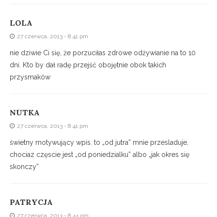
LOLA
27 czerwca, 2013 - 8:41 pm
nie dziwie Ci się, że porzuciłas zdrowe odżywianie na to 10
dni. Kto by dał radę przejść obojętnie obok takich
przysmaków
NUTKA
27 czerwca, 2013 - 8:41 pm
świetny motywujący wpis. to „od jutra” mnie przesladuje,
chociaz częscie jest „od poniedzialku” albo „jak okres się
skonczy”
PATRYCJA
27 czerwca, 2013 - 8:44 pm