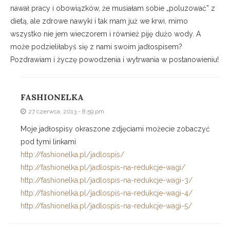
nawał pracy i obowiązków, że musiałam sobie „poluzować” z
dietą, ale zdrowe nawyki i tak mam już we krwi, mimo
wszystko nie jem wieczorem i również piję dużo wody. A
może podzieliłabyś się z nami swoim jadłospisem?
Pozdrawiam i życzę powodzenia i wytrwania w postanowieniu!
FASHIONELKA
27 czerwca, 2013 - 8:59 pm
Moje jadłospisy okraszone zdjęciami możecie zobaczyć
pod tymi linkami
http://fashionelka.pl/jadlospis/
http://fashionelka.pl/jadlospis-na-redukcje-wagi/
http://fashionelka.pl/jadlospis-na-redukcje-wagi-3/
http://fashionelka.pl/jadlospis-na-redukcje-wagi-4/
http://fashionelka.pl/jadlospis-na-redukcje-wagi-5/