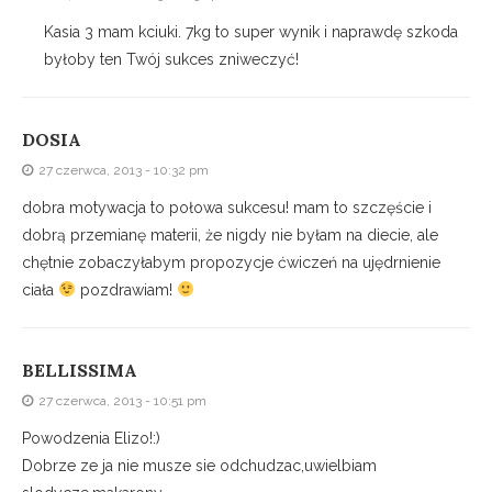
Kasia 3 mam kciuki. 7kg to super wynik i naprawdę szkoda
byłoby ten Twój sukces zniweczyć!
DOSIA
27 czerwca, 2013 - 10:32 pm
dobra motywacja to połowa sukcesu! mam to szczęście i
dobrą przemianę materii, że nigdy nie byłam na diecie, ale
chętnie zobaczyłabym propozycje ćwiczeń na ujędrnienie
ciała
pozdrawiam!
BELLISSIMA
27 czerwca, 2013 - 10:51 pm
Powodzenia Elizo!:)
Dobrze ze ja nie musze sie odchudzac,uwielbiam