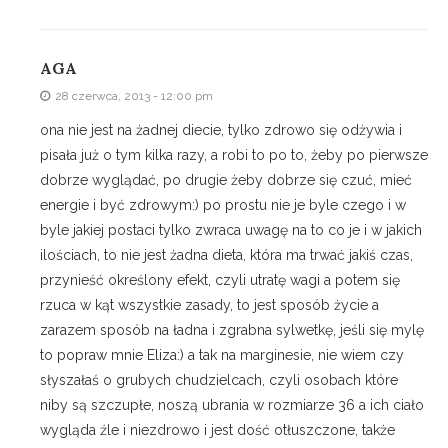
AGA
28 czerwca, 2013 - 12:00 pm
ona nie jest na żadnej diecie, tylko zdrowo się odżywia i
pisała już o tym kilka razy, a robi to po to, żeby po pierwsze
dobrze wyglądać, po drugie żeby dobrze się czuć, mieć
energie i być zdrowym:) po prostu nie je byle czego i w
byle jakiej postaci tylko zwraca uwagę na to co je i w jakich
ilościach, to nie jest żadna dieta, która ma trwać jakiś czas,
przynieść określony efekt, czyli utratę wagi a potem się
rzuca w kąt wszystkie zasady, to jest sposób życie a
zarazem sposób na ładna i zgrabna sylwetkę, jeśli się mylę
to popraw mnie Eliza:) a tak na marginesie, nie wiem czy
słyszałaś o grubych chudzielcach, czyli osobach które
niby są szczupłe, noszą ubrania w rozmiarze 36 a ich ciało
wygląda źle i niezdrowo i jest dość otłuszczone, także