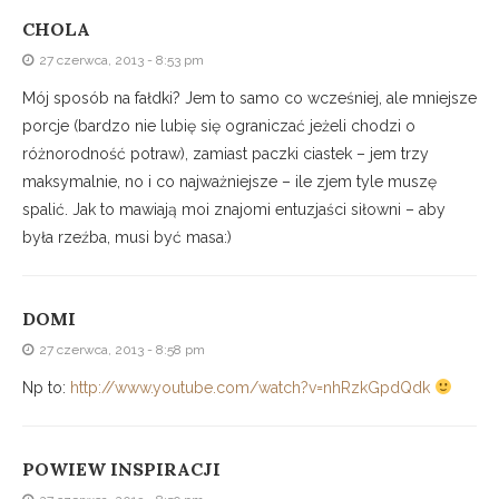
CHOLA
27 czerwca, 2013 - 8:53 pm
Mój sposób na fałdki? Jem to samo co wcześniej, ale mniejsze
porcje (bardzo nie lubię się ograniczać jeżeli chodzi o
różnorodność potraw), zamiast paczki ciastek – jem trzy
maksymalnie, no i co najważniejsze – ile zjem tyle muszę
spalić. Jak to mawiają moi znajomi entuzjaści siłowni – aby
była rzeźba, musi być masa:)
DOMI
27 czerwca, 2013 - 8:58 pm
Np to:
http://www.youtube.com/watch?v=nhRzkGpdQdk
POWIEW INSPIRACJI