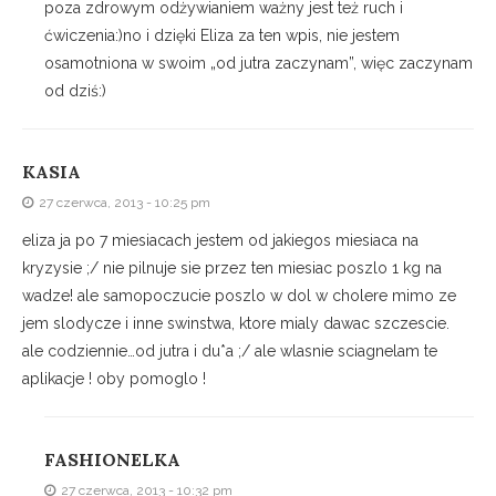
poza zdrowym odżywianiem ważny jest też ruch i
ćwiczenia:)no i dzięki Eliza za ten wpis, nie jestem
osamotniona w swoim „od jutra zaczynam”, więc zaczynam
od dziś:)
KASIA
27 czerwca, 2013 - 10:25 pm
eliza ja po 7 miesiacach jestem od jakiegos miesiaca na
kryzysie ;/ nie pilnuje sie przez ten miesiac poszlo 1 kg na
wadze! ale samopoczucie poszlo w dol w cholere mimo ze
jem slodycze i inne swinstwa, ktore mialy dawac szczescie.
ale codziennie…od jutra i du*a ;/ ale wlasnie sciagnelam te
aplikacje ! oby pomoglo !
FASHIONELKA
27 czerwca, 2013 - 10:32 pm