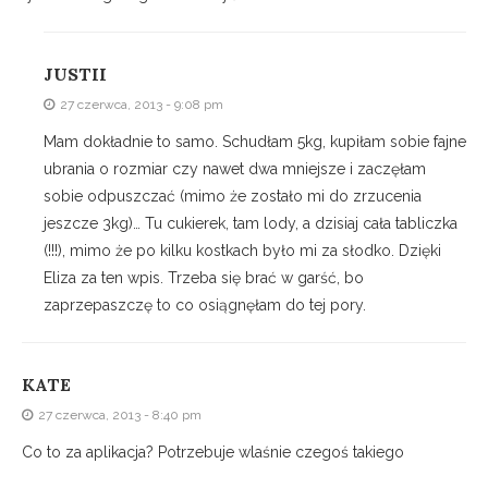
JUSTII
27 czerwca, 2013 - 9:08 pm
Mam dokładnie to samo. Schudłam 5kg, kupiłam sobie fajne
ubrania o rozmiar czy nawet dwa mniejsze i zaczęłam
sobie odpuszczać (mimo że zostało mi do zrzucenia
jeszcze 3kg)… Tu cukierek, tam lody, a dzisiaj cała tabliczka
(!!!), mimo że po kilku kostkach było mi za słodko. Dzięki
Eliza za ten wpis. Trzeba się brać w garść, bo
zaprzepaszczę to co osiągnęłam do tej pory.
KATE
27 czerwca, 2013 - 8:40 pm
Co to za aplikacja? Potrzebuje wlaśnie czegoś takiego