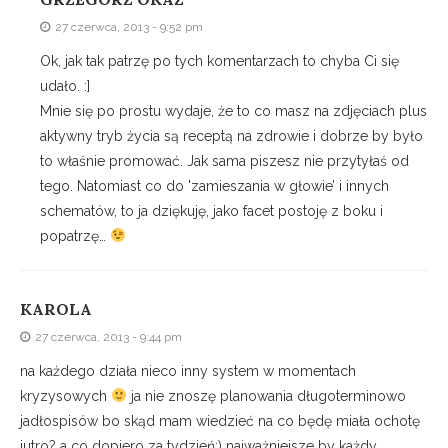
27 czerwca, 2013 - 9:52 pm
Ok, jak tak patrzę po tych komentarzach to chyba Ci się
udało. :]
Mnie się po prostu wydaje, że to co masz na zdjęciach plus
aktywny tryb życia są receptą na zdrowie i dobrze by było
to właśnie promować. Jak sama piszesz nie przytyłaś od
tego. Natomiast co do 'zamieszania w głowie’ i innych
schematów, to ja dziękuję, jako facet postoję z boku i
popatrzę…
KAROLA
27 czerwca, 2013 - 9:44 pm
na każdego działa nieco inny system w momentach
kryzysowych
ja nie znoszę planowania długoterminowo
jadłospisów bo skąd mam wiedzieć na co będę miała ochotę
jutro? a co dopiero za tydzień;) najważniejsze by każdy