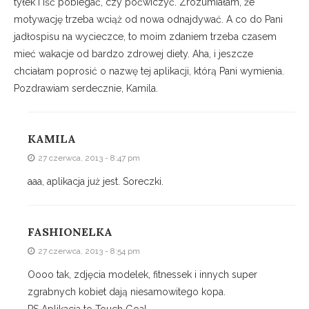
tyłek i iść pobiegać, czy poćwiczyć. Zrozumiałam, że
motywację trzeba wciąż od nowa odnajdywać. A co do Pani
jadłospisu na wycieczce, to moim zdaniem trzeba czasem
mieć wakacje od bardzo zdrowej diety. Aha, i jeszcze
chciałam poprosić o nazwę tej aplikacji, którą Pani wymienia.
Pozdrawiam serdecznie, Kamila.
KAMILA
27 czerwca, 2013 - 8:47 pm
aaa, aplikacja już jest. Soreczki.
FASHIONELKA
27 czerwca, 2013 - 8:54 pm
Oooo tak, zdjęcia modelek, fitnessek i innych super
zgrabnych kobiet dają niesamowitego kopa.
PS Aplikacja to Touch Goal