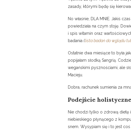
zasady, którymi będę się kierow
No właśnie, DLA MNIE. Jakiś cza
powiedziała na czym stoję. Dowi
i spis witamin oraz wartościowyc
badania
(
lista badań do wglądu tu
Ostatnie dwa miesiące to była ja
popijałam słodką Sangrią. Codzi
wegańskimi pysznościami, ale sło
Macieju.
Dobra, rachunek sumienia za mną
Podejście holistyczne
Nie chodzi tylko o zdrową dietę 
niebieskiego płynącego z kompute
snem. Wysypiam się i to jest co