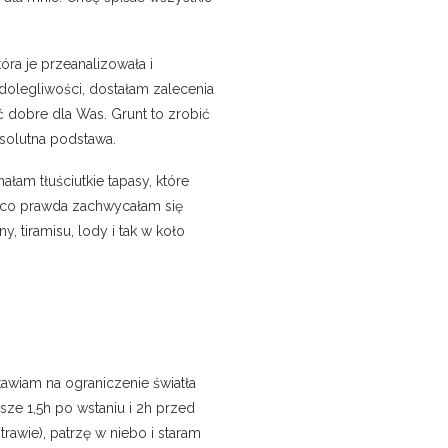
która je przeanalizowała i
dolegliwości, dostałam zalecenia
ć dobre dla Was. Grunt to zrobić
absolutna podstawa.
łam tłuściutkie tapasy, które
e co prawda zachwycałam się
 tiramisu, lody i tak w koło
tawiam na ograniczenie światła
sze 1,5h po wstaniu i 2h przed
awie), patrzę w niebo i staram