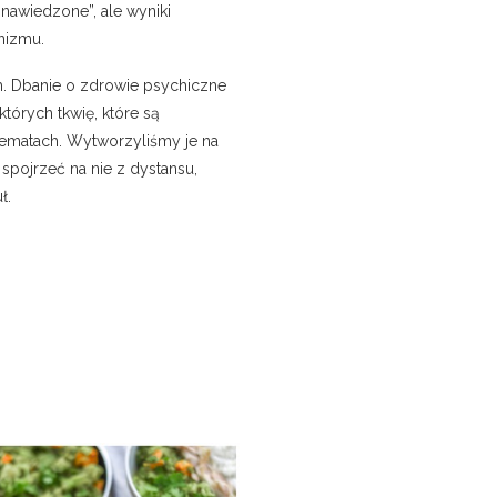
„nawiedzone”, ale wyniki
nizmu.
ch. Dbanie o zdrowie psychiczne
órych tkwię, które są
hematach. Wytworzyliśmy je na
 spojrzeć na nie z dystansu,
ł.