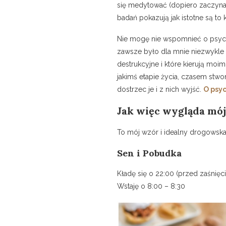
się medytować (dopiero zaczynam 
badań pokazują jak istotne są t
Nie mogę nie wspomnieć o psychot
zawsze było dla mnie niezwykle 
destrukcyjne i które kierują mo
jakimś etapie życia, czasem stwor
dostrzec je i z nich wyjść.
O psyc
Jak więc wygląda mój
To mój wzór i idealny drogowska
Sen i Pobudka
Kładę się o 22:00 (przed zaśnię
Wstaję o 8:00 – 8:30