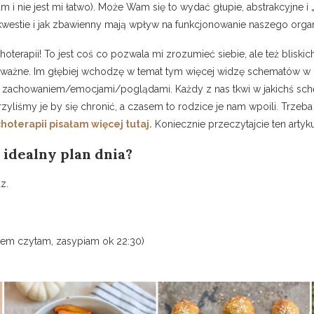
i nie jest mi łatwo). Może Wam się to wydać głupie, abstrakcyjne i 
o kwestie i jak zbawienny mają wpływ na funkcjonowanie naszego orga
erapii! To jest coś co pozwala mi zrozumieć siebie, ale też bliski
ważne. Im głębiej wchodzę w temat tym więcej widzę schematów w kt
im zachowaniem/emocjami/poglądami. Każdy z nas tkwi w jakichś sc
zyliśmy je by się chronić, a czasem to rodzice je nam wpoili. Trzeba
hoterapii pisałam więcej tutaj.
Koniecznie przeczytajcie ten artyku
 idealny plan dnia?
z.
ciem czytam, zasypiam ok 22:30)