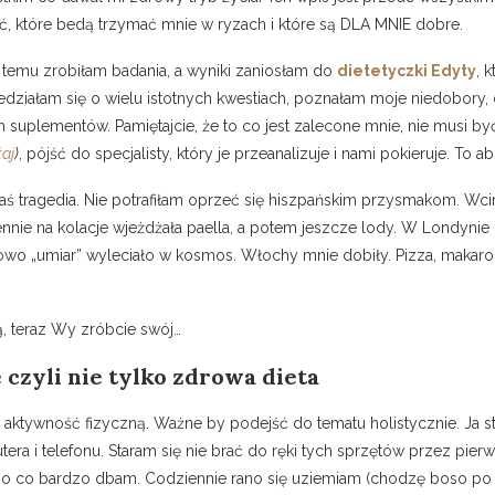
ać, które bedą trzymać mnie w ryzach i które są DLA MNIE dobre.
s temu zrobiłam badania, a wyniki zaniosłam do
dietetyczki Edyty
, 
edziałam się o wielu istotnych kwestiach, poznałam moje niedobory, 
h suplementów. Pamiętajcie, że to co jest zalecone mnie, nie musi by
taj
)
, pójść do specjalisty, który je przeanalizuje i nami pokieruje. To 
kaś tragedia. Nie potrafiłam oprzeć się hiszpańskim przysmakom. Wcina
ennie na kolacje wjeżdżała paella, a potem jeszcze lody. W Londyni
wo „umiar” wyleciało w kosmos. Włochy mnie dobiły. Pizza, makarony,
, teraz Wy zróbcie swój…
 czyli nie tylko zdrowa dieta
i aktywność fizyczną. Ważne by podejść do tematu holistycznie. Ja s
ra i telefonu. Staram się nie brać do ręki tych sprzętów przez pierw
ś o co bardzo dbam. Codziennie rano się uziemiam (chodzę boso po tr