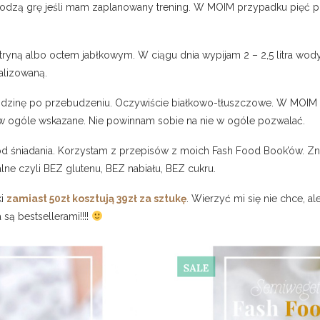
chodzą grę jeśli mam zaplanowany trening. W MOIM przypadku pięć po
tryną albo octem jabłkowym. W ciągu dnia wypijam 2 – 2,5 litra wod
alizowaną.
dzinę po przebudzeniu. Oczywiście białkowo-tłuszczowe. W MOIM 
 ogóle wskazane. Nie powinnam sobie na nie w ogóle pozwalać.
 śniadania. Korzystam z przepisów z moich Fash Food Book’ów. Zna
alne czyli BEZ glutenu, BEZ nabiału, BEZ cukru.
ki
zamiast 50zł kosztują 39zł za sztukę
. Wierzyć mi się nie chce, al
ą bestsellerami!!!!