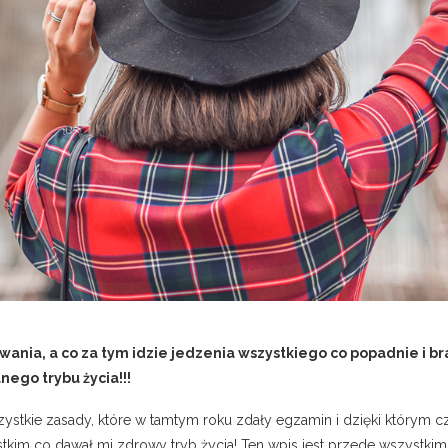
ania, a co za tym idzie jedzenia wszystkiego co popadnie i b
ego trybu życia!!!
stkie zasady, które w tamtym roku zdały egzamin i dzięki którym cz
tkim co dawał mi zdrowy tryb życia! Ten wpis jest przede wszystkim