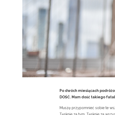
Po dwóch miesiącach podróżow
DOŚĆ. Mam dość takiego fataln
Muszę przypomnieć sobie te wszy
Tęsknie za tym. Tęsknie za wszys