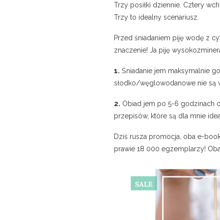
Trzy posiłki dziennie. Cztery w
Trzy to idealny scenariusz.
Przed śniadaniem piję wodę z cy
znaczenie! Ja piję wysokozminer
1.
Śniadanie jem maksymalnie go
słodko/węglowodanowe nie są w
2.
Obiad jem po 5-6 godzinach od
przepisów, które są dla mnie ide
Dziś rusza promocja, oba e-boo
prawie 18 000 egzemplarzy! Oba s