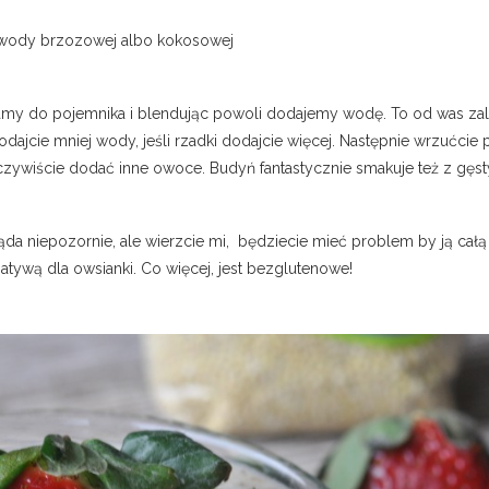
ę wody brzozowej albo kokosowej
my do pojemnika i blendując powoli dodajemy wodę. To od was zale
dajcie mniej wody, jeśli rzadki dodajcie więcej. Następnie wrzućci
oczywiście dodać inne owoce. Budyń fantastycznie smakuje też z gęs
da niepozornie, ale wierzcie mi, będziecie mieć problem by ją całą 
atywą dla owsianki. Co więcej, jest bezglutenowe!