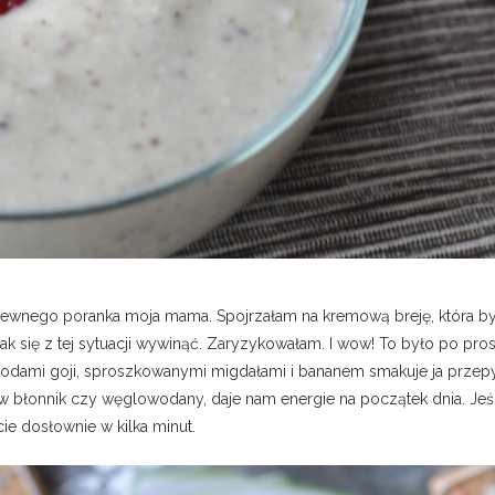
ewnego poranka moja mama. Spojrzałam na kremową breję, która byn
 jak się z tej sytuacji wywinąć. Zaryzykowałam. I wow! To było po p
odami goji, sproszkowanymi migdałami i bananem smakuje ja przepys
e w błonnik czy węglowodany, daje nam energie na początek dnia. Jeśl
ie dosłownie w kilka minut.