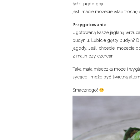
łyżki jagód goji
jeśli macie możecie wlać troch
Przygotowanie
Ugotowaną kasze jaglaną wrzuca
budyniu. Lubicie gęsty budyń? Do
jagody. Jeśli chcecie, możecie 
z malin czy czereśni.
Taka mała miseczka może i wyglą
sycące i może być świetną altern
Smacznego!