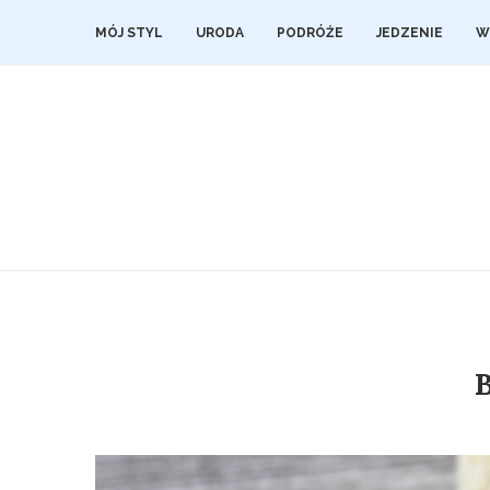
MÓJ STYL
URODA
PODRÓŻE
JEDZENIE
W
B