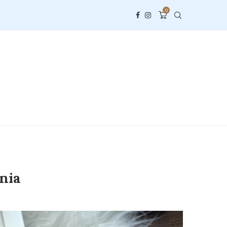
0
nia