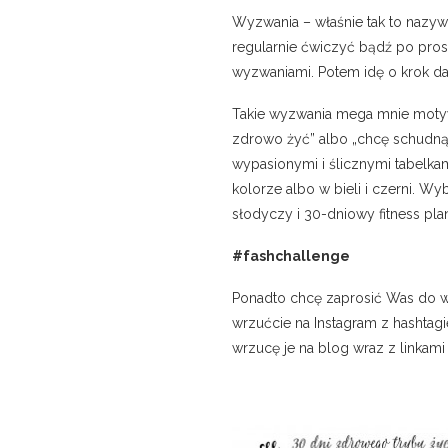
Wyzwania – właśnie tak to nazywa
regularnie ćwiczyć bądź po pros
wyzwaniami. Potem idę o krok dal
Takie wyzwania mega mnie motywu
zdrowo żyć” albo „chcę schudnąć
wypasionymi i ślicznymi tabelka
kolorze albo w bieli i czerni. Wy
słodyczy i 30-dniowy fitness pla
#fashchallenge
Ponadto chcę zaprosić Was do ws
wrzućcie na Instagram z hashtag
wrzucę je na blog wraz z linkami