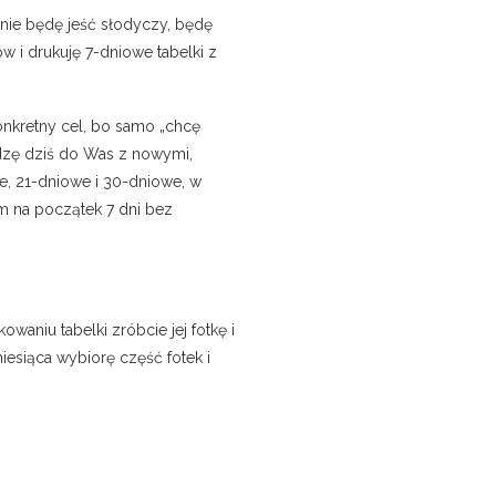
 nie będę jeść słodyczy, będę
 i drukuję 7-dniowe tabelki z
onkretny cel, bo samo „chcę
odzę dziś do Was z nowymi,
e, 21-dniowe i 30-dniowe, w
am na początek 7 dni bez
niu tabelki zróbcie jej fotkę i
esiąca wybiorę część fotek i