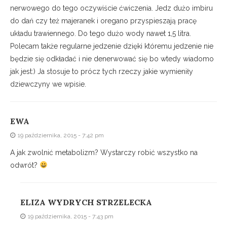
nerwowego do tego oczywiście ćwiczenia. Jedz dużo imbiru
do dań czy też majeranek i oregano przyspieszają pracę
układu trawiennego. Do tego dużo wody nawet 1,5 litra.
Polecam także regularne jedzenie dzięki któremu jedzenie nie
będzie się odkładać i nie denerwować się bo wtedy wiadomo
jak jest:) Ja stosuje to prócz tych rzeczy jakie wymieniły
dziewczyny we wpisie.
EWA
19 października, 2015 - 7:42 pm
A jak zwolnić metabolizm? Wystarczy robić wszystko na
odwrót?
ELIZA WYDRYCH STRZELECKA
19 października, 2015 - 7:43 pm