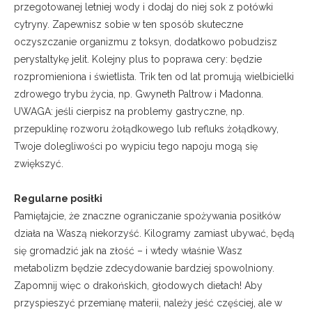
przegotowanej letniej wody i dodaj do niej sok z połówki
cytryny. Zapewnisz sobie w ten sposób skuteczne
oczyszczanie organizmu z toksyn, dodatkowo pobudzisz
perystaltykę jelit. Kolejny plus to poprawa cery: będzie
rozpromieniona i świetlista. Trik ten od lat promują wielbicielki
zdrowego trybu życia, np. Gwyneth Paltrow i Madonna.
UWAGA: jeśli cierpisz na problemy gastryczne, np.
przepuklinę rozworu żołądkowego lub refluks żołądkowy,
Twoje dolegliwości po wypiciu tego napoju mogą się
zwiększyć.
Regularne posiłki
Pamiętajcie, że znaczne ograniczanie spożywania posiłków
działa na Waszą niekorzyść. Kilogramy zamiast ubywać, będą
się gromadzić jak na złość – i wtedy właśnie Wasz
metabolizm będzie zdecydowanie bardziej spowolniony.
Zapomnij więc o drakońskich, głodowych dietach! Aby
przyspieszyć przemianę materii, należy jeść częściej, ale w