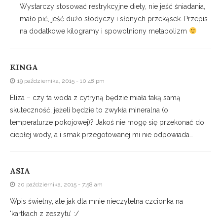
Wystarczy stosować restrykcyjne diety, nie jeść śniadania,
mało pić, jeść dużo słodyczy i słonych przekąsek. Przepis
na dodatkowe kilogramy i spowolniony metabolizm
KINGA
19 października, 2015 - 10:48 pm
Eliza – czy ta woda z cytryną będzie miała taką samą
skuteczność, jeżeli będzie to zwykła mineralna (o
temperaturze pokojowej)? Jakoś nie mogę się przekonać do
ciepłej wody, a i smak przegotowanej mi nie odpowiada…
ASIA
20 października, 2015 - 7:58 am
Wpis świetny, ale jak dla mnie nieczytelna czcionka na
'kartkach z zeszytu’ :/