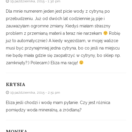
19 października, 2015 - 1:30 pm
Dla mnie numerem jeden jest picie wody z cytryną po
przebudzeniu. Już od dwóch lat codziennie ją pije i
zauważyłam ogromne zmiany. Kiedyś miałam straszny
problem z przemianą materii a teraz nie narzekam
Robię
już to automatycznie:) A kiedy wyjeżdżam, w mojej walizce
musi być przynajmniej jedna cytryna, bo co jeśli na miejscu
nie będę miała gdzie się zaopatrzyć w cytryny, bo sklep np.
zamknięty?:) Polecam:) Eliza ma rację!
KRYSIA
19 października, 2015 - 2:51 pm
Eliza jeśli chodzi i wodę mam pytanie. Czy jest różnica
pomiędzy woda mineralną, a źródlaną?
MONIKA