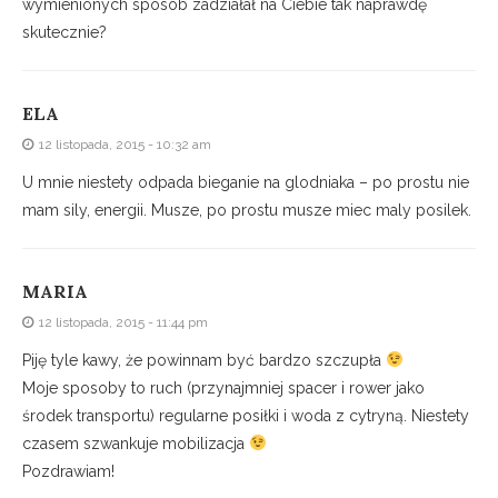
wymienionych sposób zadziałał na Ciebie tak naprawdę
skutecznie?
ELA
12 listopada, 2015 - 10:32 am
U mnie niestety odpada bieganie na glodniaka – po prostu nie
mam sily, energii. Musze, po prostu musze miec maly posilek.
MARIA
12 listopada, 2015 - 11:44 pm
Piję tyle kawy, że powinnam być bardzo szczupła
Moje sposoby to ruch (przynajmniej spacer i rower jako
środek transportu) regularne posiłki i woda z cytryną. Niestety
czasem szwankuje mobilizacja
Pozdrawiam!