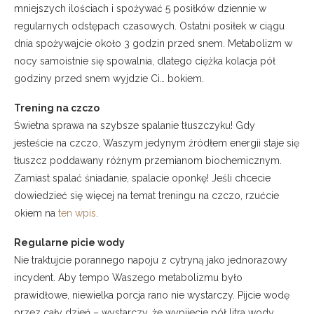
mniejszych ilościach i spożywać 5 posiłków dziennie w
regularnych odstępach czasowych. Ostatni posiłek w ciągu
dnia spożywajcie około 3 godzin przed snem. Metabolizm w
nocy samoistnie się spowalnia, dlatego ciężka kolacja pół
godziny przed snem wyjdzie Ci… bokiem.
Trening na czczo
Świetna sprawa na szybsze spalanie tłuszczyku! Gdy
jesteście na czczo, Waszym jedynym źródłem energii staje się
tłuszcz poddawany różnym przemianom biochemicznym.
Zamiast spalać śniadanie, spalacie oponkę! Jeśli chcecie
dowiedzieć się więcej na temat treningu na czczo, rzućcie
okiem na
ten wpis
.
Regularne picie wody
Nie traktujcie porannego napoju z cytryną jako jednorazowy
incydent. Aby tempo Waszego metabolizmu było
prawidłowe, niewielka porcja rano nie wystarczy. Pijcie wodę
przez cały dzień – wystarczy, że wypijecie pół litra wody