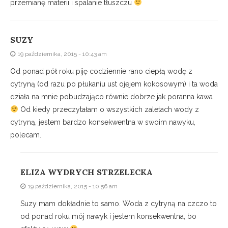
przemianę materii i spalanie tłuszczu
SUZY
19 października, 2015 - 10:43 am
Od ponad pół roku piję codziennie rano ciepłą wodę z
cytryną (od razu po płukaniu ust ojejem kokosowym) i ta woda
działa na mnie pobudzająco równie dobrze jak poranna kawa
Od kiedy przeczytałam o wszystkich zaletach wody z
cytryną, jestem bardzo konsekwentna w swoim nawyku,
polecam.
ELIZA WYDRYCH STRZELECKA
19 października, 2015 - 10:56 am
Suzy mam dokładnie to samo. Woda z cytryną na czczo to
od ponad roku mój nawyk i jestem konsekwentna, bo