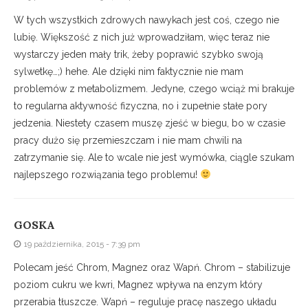
W tych wszystkich zdrowych nawykach jest coś, czego nie
lubię. Większość z nich już wprowadziłam, więc teraz nie
wystarczy jeden mały trik, żeby poprawić szybko swoją
sylwetkę…;) hehe. Ale dzięki nim faktycznie nie mam
problemów z metabolizmem. Jedyne, czego wciąż mi brakuje
to regularna aktywność fizyczna, no i zupełnie stałe pory
jedzenia. Niestety czasem muszę zjeść w biegu, bo w czasie
pracy dużo się przemieszczam i nie mam chwili na
zatrzymanie się. Ale to wcale nie jest wymówka, ciągle szukam
najlepszego rozwiązania tego problemu!
GOSKA
19 października, 2015 - 7:39 pm
Polecam jeść Chrom, Magnez oraz Wapń. Chrom – stabilizuje
poziom cukru we kwri, Magnez wpływa na enzym który
przerabia tłuszcze. Wapń – reguluje pracę naszego układu