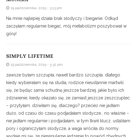
19 października, 2015 - 3:13 pm
Na mnie najlepiej działa brak słodyczy i bieganie. Odkąd
zaczęłam regularnie biegać, mój metabolizm poszybował w
górę!
SIMPLY LIFETIME
19 października, 2015 - 3:32 pm
zawsze byłam szczupła, nawet bardzo szczupła. dlatego
kiedy wybierałam się na studia, rodzice nieustannie martwili
się, że będąc sama schudnę jeszcze bardziej. jakie było ich
zdziwienie, kiedy okazało się, że zamiast jeszcze zeszczupleć
– przytyłam. dziwiłam się, dlaczego? przecież nie jadłam
dużo, od czasu do czasu podjadałam słodycze… no właśnie –
nie jadłam regularnie i podjadałam, w tym tkwił klucz. ustaliłam
pory i ograniczyłam słodycze, a waga wróciła do normy.
wydaje mi się, że nieregularne jedzenie to powód zbędnych