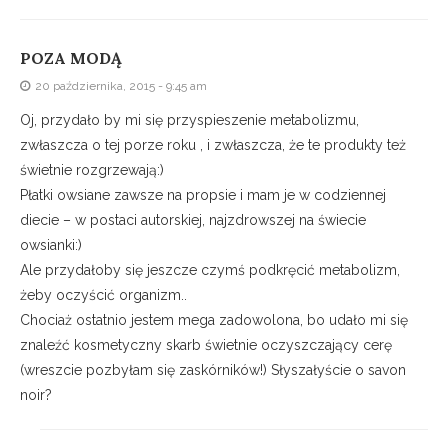
POZA MODĄ
20 października, 2015 - 9:45 am
Oj, przydało by mi się przyspieszenie metabolizmu,
zwłaszcza o tej porze roku , i zwłaszcza, że te produkty też
świetnie rozgrzewają:)
Płatki owsiane zawsze na propsie i mam je w codziennej
diecie – w postaci autorskiej, najzdrowszej na świecie
owsianki:)
Ale przydałoby się jeszcze czymś podkręcić metabolizm,
żeby oczyścić organizm..
Chociaż ostatnio jestem mega zadowolona, bo udało mi się
znaleźć kosmetyczny skarb świetnie oczyszczający cerę
(wreszcie pozbyłam się zaskórników!) Słyszałyście o savon
noir?