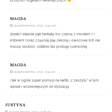
brzuchu i organach wewnętrznych
MAGDA
19 października, 2015 - 9:40 am
dzieki:) właśnie pije herbatę (no czarną z miodem..) i
imbirem! coraz częściej piję zieloną i owocowe (ich nie
muszę słodzić), ostatnio też próbuję czerwonej.
MAGDA
19 października, 2015 - 9:41 am
i tak w ogóle super pomysł na kartki „z zeszytu” w tym
wpisie i wcześniejszym ze stylizacją
JUSTYNA
19 października, 2015 - 9:38 am