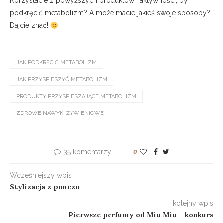
Korzystacie z powyższych produktów i aktywności, by
podkręcić metabolizm? A może macie jakieś swoje sposoby?
Dajcie znać!
JAK PODKRĘCIĆ METABOLIZM
JAK PRZYSPIESZYĆ METABOLIZM
PRODUKTY PRZYSPIESZAJĄCE METABOLIZM
ZDROWE NAWYKI ŻYWIENIOWE
35 komentarzy
0
Wcześniejszy wpis
Stylizacja z ponczo
kolejny wpis
Pierwsze perfumy od Miu Miu – konkurs