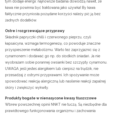
tym dodaje energii: najnowsze badania dowodzą nawet, że
kawa nie powinna być traktowana jako używka! By kawa
faktycznie przyniosła pożądane korzyści należy pić ją bez
żadnych dodatków.
Ostre i rozgrzewające przyprawy
Składnik papryczki chilli i czerwonego pieprzu, czyli
kapsaicyna, wzmaga termogenezę, co powoduje znaczne
przyspieszenie metabolizmu. Warto też zaprzyjaźnić się z
cynamonem i dodawać go np. do słodkich śniadań. Ja nie
wyobrażam sobie porannej owsianki bez szczypty cynamonu.
UWAGA: jeśli jesteś alergikiem lub cierpisz na trądzik, nie
przesadzaj z ostrymi przyprawami. Ich spożywanie może
spowodować reakcję alergiczną lub nasilenie reakcji zapalnej
skóry i zwiększyć wykwity.
Produkty bogate w nienasycone kwasy tłuszczowe
Wbrew powszechnej opinii NNKT nie tuczą. Są niezbędne dla
prawidłowego funkcjonowania organizmu i zachowania