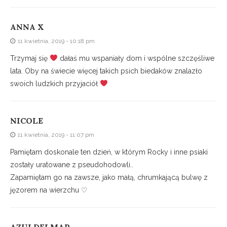
ANNA X
11 kwietnia, 2019 - 10:18 pm
Trzymaj się
dałaś mu wspaniały dom i wspólne szczęśliwe
lata. Oby na świecie więcej takich psich biedaków znalazło
swoich ludzkich przyjaciół
NICOLE
11 kwietnia, 2019 - 11:07 pm
Pamiętam doskonale ten dzień, w którym Rocky i inne psiaki
zostały uratowane z pseudohodowli..
Zapamiętam go na zawsze, jako małą, chrumkającą bulwę z
jęzorem na wierzchu ♡
AZULDELMAR