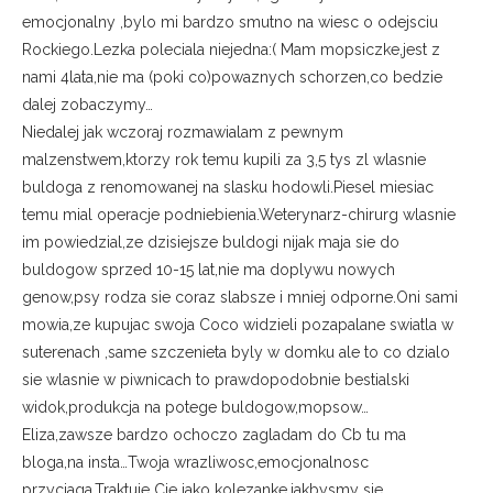
emocjonalny ,bylo mi bardzo smutno na wiesc o odejsciu
Rockiego.Lezka poleciala niejedna:( Mam mopsiczke,jest z
nami 4lata,nie ma (poki co)powaznych schorzen,co bedzie
dalej zobaczymy…
Niedalej jak wczoraj rozmawialam z pewnym
malzenstwem,ktorzy rok temu kupili za 3,5 tys zl wlasnie
buldoga z renomowanej na slasku hodowli.Piesel miesiac
temu mial operacje podniebienia.Weterynarz-chirurg wlasnie
im powiedzial,ze dzisiejsze buldogi nijak maja sie do
buldogow sprzed 10-15 lat,nie ma doplywu nowych
genow,psy rodza sie coraz slabsze i mniej odporne.Oni sami
mowia,ze kupujac swoja Coco widzieli pozapalane swiatla w
suterenach ,same szczenieta byly w domku ale to co dzialo
sie wlasnie w piwnicach to prawdopodobnie bestialski
widok,produkcja na potege buldogow,mopsow…
Eliza,zawsze bardzo ochoczo zagladam do Cb tu ma
bloga,na insta…Twoja wrazliwosc,emocjonalnosc
przyciaga.Traktuje Cie jako kolezanke,jakbysmy sie