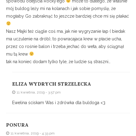
spowodu odejścia Rocky’ego
może to dlatego, że właśnie
mój buldog leży mi na kolanach i jak sobie pomyślę, że
mogłaby Go zabraknąć to jeszcze bardziej chce mi się płakać
Nasz Majki też ciągle coś ma, jak nie wygryzanie łap ( biedak
ma uczulenie na drób), to powracajaca krew w płacie ucha,
przez co rośnie balon i trzeba jechać do weta, aby ściągnął
mu tą krew
tak na koniec dodam tylko tyle, że ludzie są straszni…
ELIZA WYDRYCH STRZELECKA
11 kwietnia, 2019 - 3:57 pm
Ewelina ściskam Was i zdrówka dla buldoga <3
PONURA
11 kwietnia, 2019 - 4:33 pm