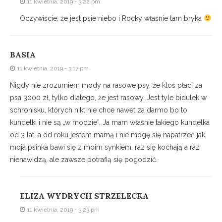
11 kwietnia, 2019 - 3:22 pm
Oczywiście, że jest psie niebo i Rocky właśnie tam bryka
BASIA
11 kwietnia, 2019 - 3:17 pm
Nigdy nie zrozumiem mody na rasowe psy, że ktoś płaci za
psa 3000 zł, tylko dlatego, że jest rasowy. Jest tyle bidulek w
schronisku, których nikt nie chce nawet za darmo bo to
kundelki i nie są „w modzie”. Ja mam właśnie takiego kundelka
od 3 lat, a od roku jestem mamą i nie mogę się napatrzeć jak
moja psinka bawi się z moim synkiem, raz się kochają a raz
nienawidzą, ale zawsze potrafią się pogodzić.
ELIZA WYDRYCH STRZELECKA
11 kwietnia, 2019 - 3:23 pm