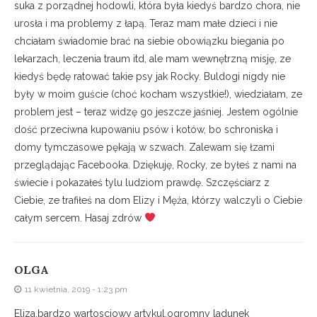
suka z porządnej hodowli, która była kiedyś bardzo chora, nie
urosła i ma problemy z łapą. Teraz mam małe dzieci i nie
chciałam świadomie brać na siebie obowiązku biegania po
lekarzach, leczenia traum itd, ale mam wewnętrzną misję, ze
kiedyś będę ratować takie psy jak Rocky. Buldogi nigdy nie
były w moim guście (choć kocham wszystkie!), wiedziałam, ze
problem jest – teraz widzę go jeszcze jaśniej. Jestem ogólnie
dość przeciwna kupowaniu psów i kotów, bo schroniska i
domy tymczasowe pękają w szwach. Zalewam się łzami
przeglądając Facebooka. Dziękuję, Rocky, ze byłeś z nami na
świecie i pokazałeś tylu ludziom prawdę. Szczęściarz z
Ciebie, ze trafiłeś na dom Elizy i Męża, którzy walczyli o Ciebie
całym sercem. Hasaj zdrów
OLGA
11 kwietnia, 2019 - 1:23 pm
Eliza,bardzo wartosciowy artykul,ogromny ladunek