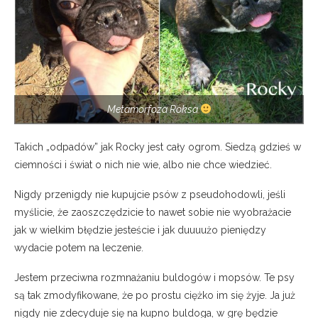
Metamorfoza Roksa
Takich „odpadów” jak Rocky jest cały ogrom. Siedzą gdzieś w
ciemności i świat o nich nie wie, albo nie chce wiedzieć.
Nigdy przenigdy nie kupujcie psów z pseudohodowli, jeśli
myślicie, że zaoszczędzicie to nawet sobie nie wyobrażacie
jak w wielkim błędzie jesteście i jak duuuużo pieniędzy
wydacie potem na leczenie.
Jestem przeciwna rozmnażaniu buldogów i mopsów. Te psy
są tak zmodyfikowane, że po prostu ciężko im się żyje. Ja już
nigdy nie zdecyduje się na kupno buldoga, w grę będzie