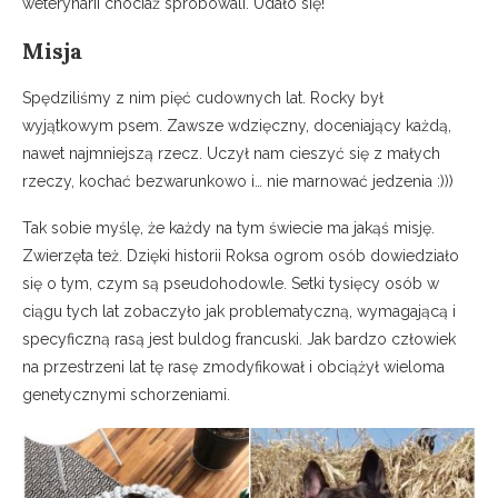
weterynarii chociaż spróbowali. Udało się!
Misja
Spędziliśmy z nim pięć cudownych lat. Rocky był
wyjątkowym psem. Zawsze wdzięczny, doceniający każdą,
nawet najmniejszą rzecz. Uczył nam cieszyć się z małych
rzeczy, kochać bezwarunkowo i… nie marnować jedzenia :)))
Tak sobie myślę, że każdy na tym świecie ma jakąś misję.
Zwierzęta też. Dzięki historii Roksa ogrom osób dowiedziało
się o tym, czym są pseudohodowle. Setki tysięcy osób w
ciągu tych lat zobaczyło jak problematyczną, wymagającą i
specyficzną rasą jest buldog francuski. Jak bardzo człowiek
na przestrzeni lat tę rasę zmodyfikował i obciążył wieloma
genetycznymi schorzeniami.