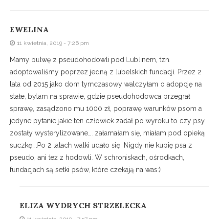
EWELINA
11 kwietnia, 2019 - 7:26 pm
Mamy bulwę z pseudohodowli pod Lublinem, tzn.
adoptowaliśmy poprzez jedną z lubelskich fundacji. Przez 2
lata od 2015 jako dom tymczasowy walczyłam o adopcję na
stałe, bylam na sprawie, gdzie pseudohodowca przegrał
sprawę, zasądzono mu 1000 zł, poprawę warunków psom a
jedyne pytanie jakie ten człowiek zadał po wyroku to czy psy
zostały wysterylizowane…. załamałam się, miałam pod opieką
suczkę….Po 2 latach walki udało się. Nigdy nie kupię psa z
pseudo, ani też z hodowli. W schroniskach, ośrodkach,
fundacjach są setki psów, które czekają na was:)
ELIZA WYDRYCH STRZELECKA
11 kwietnia, 2019 - 7:57 pm