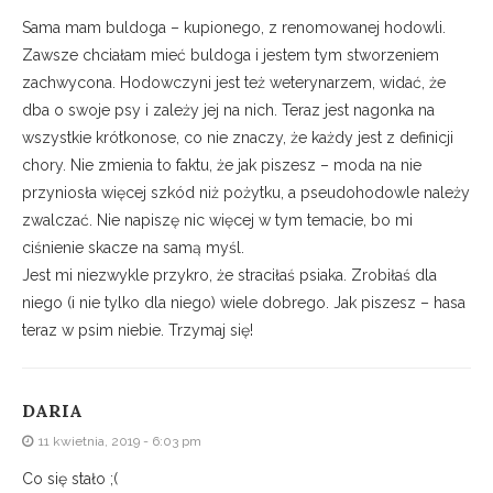
Sama mam buldoga – kupionego, z renomowanej hodowli.
Zawsze chciałam mieć buldoga i jestem tym stworzeniem
zachwycona. Hodowczyni jest też weterynarzem, widać, że
dba o swoje psy i zależy jej na nich. Teraz jest nagonka na
wszystkie krótkonose, co nie znaczy, że każdy jest z definicji
chory. Nie zmienia to faktu, że jak piszesz – moda na nie
przyniosła więcej szkód niż pożytku, a pseudohodowle należy
zwalczać. Nie napiszę nic więcej w tym temacie, bo mi
ciśnienie skacze na samą myśl.
Jest mi niezwykle przykro, że straciłaś psiaka. Zrobiłaś dla
niego (i nie tylko dla niego) wiele dobrego. Jak piszesz – hasa
teraz w psim niebie. Trzymaj się!
DARIA
11 kwietnia, 2019 - 6:03 pm
Co się stało ;(