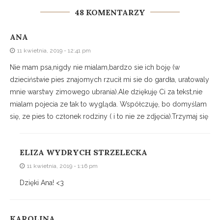
48 KOMENTARZY
ANA
11 kwietnia, 2019 - 12:41 pm
Nie mam psa,nigdy nie mialam,bardzo sie ich boję (w
dzieciństwie pies znajomych rzucił mi sie do gardła, uratowaly
mnie warstwy zimowego ubrania).Ale dziękuję Ci za tekst,nie
mialam pojecia ze tak to wygląda. Współczuję, bo domyślam
się, ze pies to członek rodziny ( i to nie ze zdjęcia).Trzymaj się
ELIZA WYDRYCH STRZELECKA
11 kwietnia, 2019 - 1:16 pm
Dzięki Ana! <3
KAROLINA