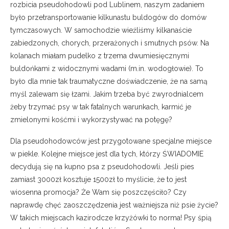
rozbicia pseudohodowli pod Lublinem, naszym zadaniem
było przetransportowanie kilkunastu buldogów do domów
tymczasowych. W samochodzie wieźliśmy kilkanaście
zabiedzonych, chorych, przerażonych i smutnych psów. Na
kolanach miałam pudelko z trzema dwumiesięcznymi
buldońkami z widocznymi wadami (m.in. wodogłowie). To
było dla mnie tak traumatyczne doświadczenie, że na samą
myśl zalewam się łzami. Jakim trzeba być zwyrodnialcem
żeby trzymać psy w tak fatalnych warunkach, karmić je
zmielonymi kośćmi i wykorzystywać na potęgę?
Dla pseudohodowców jest przygotowane specjalne miejsce
w piekle. Kolejne miejsce jest dla tych, którzy ŚWIADOMIE
decydują się na kupno psa z pseudohodowli. Jeśli pies
zamiast 3000zł kosztuje 1500zł to myślicie, że to jest
wiosenna promocja? Że Wam się poszczęściło? Czy
naprawdę chęć zaoszczędzenia jest ważniejsza niż psie życie?
W takich miejscach kazirodcze krzyżówki to norma! Psy śpią