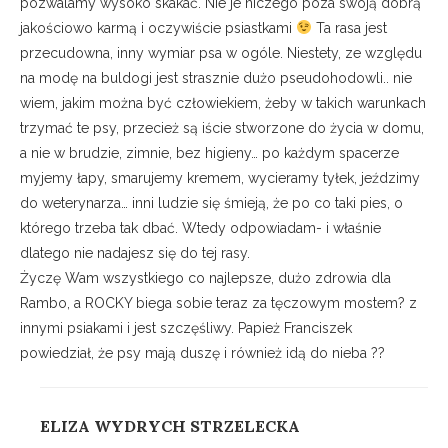
pozwalamy wysoko skakać. Nie je niczego poza swoją dobrą
jakościowo karmą i oczywiście psiastkami
Ta rasa jest
przecudowna, inny wymiar psa w ogóle. Niestety, ze względu
na modę na buldogi jest strasznie dużo pseudohodowli.. nie
wiem, jakim można być człowiekiem, żeby w takich warunkach
trzymać te psy, przecież są iście stworzone do życia w domu,
a nie w brudzie, zimnie, bez higieny… po każdym spacerze
myjemy łapy, smarujemy kremem, wycieramy tyłek, jeździmy
do weterynarza… inni ludzie się śmieją, że po co taki pies, o
którego trzeba tak dbać. Wtedy odpowiadam- i właśnie
dlatego nie nadajesz się do tej rasy.
Życzę Wam wszystkiego co najlepsze, dużo zdrowia dla
Rambo, a ROCKY biega sobie teraz za tęczowym mostem? z
innymi psiakami i jest szczęśliwy. Papież Franciszek
powiedział, że psy mają duszę i również idą do nieba ??
ELIZA WYDRYCH STRZELECKA