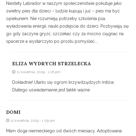
Niestety Labrador w naszym społeczeństwie pokutuje jako
świetny pies dla dzieci – ludzie kupują i już – pies ma być
opiekunem. Nie rozumieją potrzeby szkolenia psa,
wyładowania energii, nauki podejscia do dzieci. Pozbywają się
go gdy zaczyna gryźć, szczekać czy za mocno ciągnać na
spacerze a wystarczyło po prostu pomyśleć….
ELIZA WYDRYCH STRZELECKA
11 kwietnia, 2019 - 1:16 pm
Dokładnie! Utarło się ogrom krzywdządzych mitów.
Dlatego uświadamianie jest takkk ważne
DOMI
11 kwietnia, 2019 - 1:09 pm
Mam doga niemieckiego od dwóch miesiacy. Adoptowana