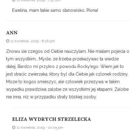
Ewelina, mam takie samo stanowisko. Piona!
ANN
11 kwietnia, 2019 - 8:16 pm
Znowu sie czegos od Ciebie nauczylam. Nie mialam pojecia o
tym wszystkim… Mysle, ze trzeba przekazywac ta wiedze
dalej. Bardzo mi przykro z powodu Rocky’ego. Wiem jak to
jest stracic zwierzaka, ktory byl dla Ciebie jak czlonek rodziny.
Moze to kogos smieszyc, ale czlowiek przezywa w takim
wypadku prawdziwa zalobe ze wszystkimi jej etapami. Zalobe
nie inna, niz w przypadku straty bliskiej osoby.
ELIZA WYDRYCH STRZELECKA
11 kwietnia, 2019 - 10:05 pm