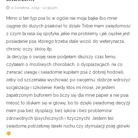
11 kwietnia, 2019 - 12:59 pm
Mimo iż ten typ psa to w ogóle nie moja bajka (bo mnie
ciągnie do dużych psiaków) to dzięki Tobie mam swiadomość
z czym ta rasa się spotyka, jakie ma problemy i jak ciężkie jest
posiadanie psa, którego trzeba stale wozić do weterynarza,
chronić oczy, skórę itp.
Ja decyzję o swojej rasie podjełam dłuższy czas temu,
czytałam o możliwych chorobach, o dysplazacjach, na co
zwracać uwagę i świadomie kupiłam psa z dobrej hodowli,
żeby od szczeniaka wychować po swojemu, dobrze wdrożyć
socjalizację i szkolenie. Kiedy ktoś mi mówi, ze jestem
zapatrzonym bufonem bo liczy się dla mnie papier a nie psia
miłość to stukam się w głowę, bo to dzięki świadomej decyzji
mam psa bez dysplazji, bez lęków i bez problemów
zdrowotnych (psychicznych i fizycznych). Jestem też
świadoma potrzebnej dawki ruchu czy stymulacji psiej główki