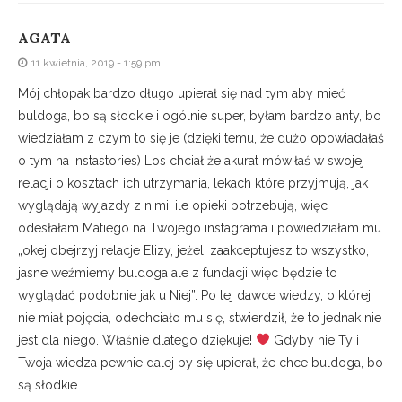
AGATA
11 kwietnia, 2019 - 1:59 pm
Mój chłopak bardzo długo upierał się nad tym aby mieć
buldoga, bo są słodkie i ogólnie super, byłam bardzo anty, bo
wiedziałam z czym to się je (dzięki temu, że dużo opowiadałaś
o tym na instastories) Los chciał że akurat mówiłaś w swojej
relacji o kosztach ich utrzymania, lekach które przyjmują, jak
wyglądają wyjazdy z nimi, ile opieki potrzebują, więc
odesłałam Matiego na Twojego instagrama i powiedziałam mu
„okej obejrzyj relacje Elizy, jeżeli zaakceptujesz to wszystko,
jasne weźmiemy buldoga ale z fundacji więc będzie to
wyglądać podobnie jak u Niej”. Po tej dawce wiedzy, o której
nie miał pojęcia, odechciało mu się, stwierdził, że to jednak nie
jest dla niego. Właśnie dlatego dziękuje!
Gdyby nie Ty i
Twoja wiedza pewnie dalej by się upierał, że chce buldoga, bo
są słodkie.