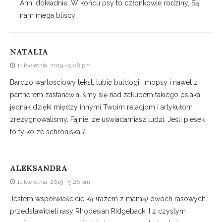
Ann, dokładnie. W końcu psy to członkowie rodziny. Są
nam mega bliscy
NATALIA
11 kwietnia, 2019 - 9:08 pm
Bardzo wartościowy tekst, lubię buldogi i mopsy i nawet z
partnerem zastanawialiśmy się nad zakupem takiego psiaka,
jednak dzięki między innymi Twoim relacjom i artykułom
zrezygnowaliśmy. Fajnie, ze uświadamiasz ludzi. Jeśli piesek
to tylko ze schroniska ?
ALEKSANDRA
11 kwietnia, 2019 - 9:26 pm
Jestem współwłaścicielką (razem z mamą) dwóch rasowych
przedstawicieli rasy Rhodesian Ridgeback. I z czystym