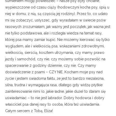
sumieniem mogę powiedzieć – nasze psy były chciane,
wypieszczone od czasu ciąży (hodowczyni kocha psy, śpią u
niej w domu, z nią, są częścią jej rodziny). Przez to, co udało
mi się zobaczyć, usłyszeć, gdy wyrastałam w świecie psów
rasowych zrozumiałam, jak ważny jest początek, jak ważna jest
nie tylko podstawowa, ale i rozległa wiedza na temat rasy,
której psa mamy zamiar kupić. Nie możemy kierować się tylko
wyglądem, ale i wielkością psa, wskazaniami zdrowotnymi,
wielkością, sierścią, kosztem utrzymania, czy mamy prawo
jazdy i samochód, czy nie, czy możemy sobie pozwolić na
spacerowanie 2 godziny dziennie, czy nie. Czy mamy
doświadczenie z psami – CZY NIE. Kocham moje psy nad
życie i jestem świadoma faktu, że jest to bardzo niezależna,
silna, trudna i wymagająca rasa, dlatego gdy widzę płytkie
zainteresowanie nimi (o, jakie ładne, jakie duże) to staram się
uświadamiać – to nie jest labrador. Dobry hodowca i dobry
właściciel psa danej rasy to osoba, która też uświadamia.
Całym sercem z Tobą, Eliza!