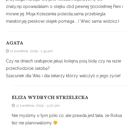
znaly,np.opowiadalam o olejku cbd pewnej 50cioletniej Pani i
mowie jej :Moja Kolezanka polecila,sama przebiegla
maraton,jej pieskowi olejek pomaga ….! Wiec sama widzisz:)
AGATA
11 kwietnia, 2019 - 1:34 pm
Czy na dniach uratujecie jakąś kolejną psią bidę czy na razie
przechodzicie żałobę?
Szacunek dla Was i dla lekarzy którzy walczyli o jego życie!
ELIZA WYDRYCH STRZELECKA
11 kwietnia, 2019 - 3:20 pm
Nie myślimy o tym póki co, ale prawda jest taka, że Roksa
też nie planowaliśmy