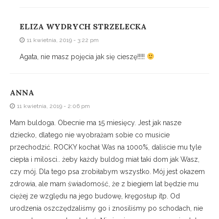
ELIZA WYDRYCH STRZELECKA
11 kwietnia, 2019 - 3:22 pm
Agata, nie masz pojęcia jak się cieszę!!!!!
ANNA
11 kwietnia, 2019 - 2:06 pm
Mam buldoga. Obecnie ma 15 miesięcy. Jest jak nasze
dziecko, dlatego nie wyobrażam sobie co musicie
przechodzić. ROCKY kochał Was na 1000%, daliście mu tyle
ciepła i milosci.. żeby każdy buldog miał taki dom jak Wasz,
czy mój. Dla tego psa zrobiłabym wszystko. Mój jest okazem
zdrowia, ale mam świadomość, że z biegiem lat będzie mu
ciężej ze względu na jego budowę, kręgosłup itp. Od
urodzenia oszczędzaliśmy go i znosiliśmy po schodach, nie