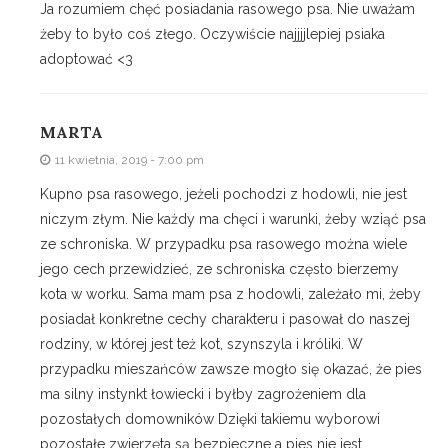
Ja rozumiem chęć posiadania rasowego psa. Nie uważam
żeby to było coś złego. Oczywiście najjjjlepiej psiaka
adoptować <3
MARTA
11 kwietnia, 2019 - 7:00 pm
Kupno psa rasowego, jeżeli pochodzi z hodowli, nie jest
niczym złym. Nie każdy ma chęci i warunki, żeby wziąć psa
ze schroniska. W przypadku psa rasowego można wiele
jego cech przewidzieć, ze schroniska często bierzemy
kota w worku. Sama mam psa z hodowli, zależało mi, żeby
posiadał konkretne cechy charakteru i pasował do naszej
rodziny, w której jest też kot, szynszyla i króliki. W
przypadku mieszańców zawsze mogło się okazać, że pies
ma silny instynkt łowiecki i byłby zagrożeniem dla
pozostałych domowników Dzięki takiemu wyborowi
pozostałe zwierzęta są bezpieczne a pies nie jest