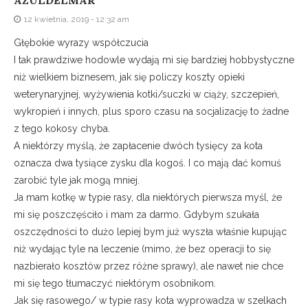
12 kwietnia, 2019 - 12:32 am
Głębokie wyrazy współczucia
I tak prawdziwe hodowle wydają mi się bardziej hobbystyczne
niż wielkiem biznesem, jak się policzy koszty opieki
weterynaryjnej, wyżywienia kotki/suczki w ciąży, szczepień,
wykropień i innych, plus sporo czasu na socjalizację to żadne
z tego kokosy chyba.
A niektórzy myślą, że zapłacenie dwóch tysięcy za kota
oznacza dwa tysiące zysku dla kogoś. I co mają dać komuś
zarobić tyle jak mogą mniej.
Ja mam kotkę w typie rasy, dla niektórych pierwsza myśl, że
mi się poszczęściło i mam za darmo. Gdybym szukała
oszczędności to dużo lepiej bym już wyszła właśnie kupując
niż wydając tyle na leczenie (mimo, że bez operacji to się
nazbierało kosztów przez różne sprawy), ale nawet nie chce
mi się tego tłumaczyć niektórym osobnikom.
Jak się rasowego/ w typie rasy kota wyprowadza w szelkach