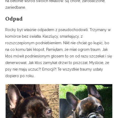
na betonie wśród swoich fekaliów. Są chore, zarobaczone,
zaniedbane.
Odpad
Rocky był właśnie odpadem z pseudochodowli. Trzymany w
komórce bez światła. Kaszlący, smarkający, z
rozszczepionym podniebieniem. Nikt nie chciał go kupić, bo
na co komu taki kłopot. Pamiętam, że miał ogrom traum. Jak
ktoś mówił podniesionym głosem to on od razu szczekał i się
denerwował. Jak ktoś zamykał drzwi to piszczał. Myślicie, że
psy nie mają uczuć?! Emocji?! Te wszystkie traumy ustały
dopiero po roku.