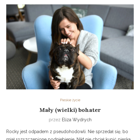
Pieskie życie
Mały (wielki) bohater
przez
Eliza Wydrych
Rocky jest odpadem z pseudohodowli. Nie sprzedał się, bo
miał rozszczepione podniebienie. Nikt nie chciał kupić pieska