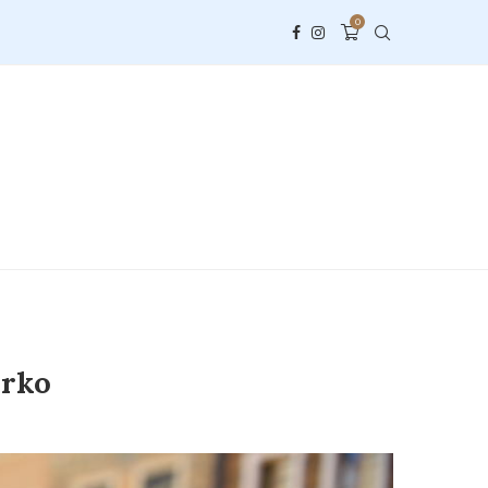
0
erko