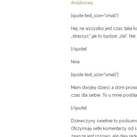
AndAnowa
:
[quote text_size=”small”]
Hej, na wszystko jest czas, taka
„straszyć” jak to będzie „źle”. Ni
[/quote]
Nina
[quote text_size=”small”]
Mam dwójkę dzieci, a dom prowa
czas dla siebie. To u mnie podsta
[/quote]
Dziewczyny świetnie to podsumow
Otrzymuję setki komentarzy od sz
zawsze jest różowo, ale dają radę