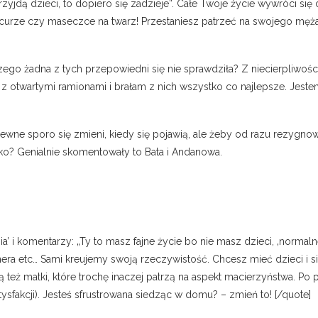
Przyjdą dzieci, to dopiero się zadzieje”. Całe Twoje życie wywróci s
urze czy maseczce na twarz! Przestaniesz patrzeć na swojego męża
zego żadna z tych przepowiedni się nie sprawdziła? Z niecierpliwoś
 z otwartymi ramionami i brałam z nich wszystko co najlepsze. Jeste
pewne sporo się zmieni, kiedy się pojawią, ale żeby od razu rezygno
o? Genialnie skomentowały to Bata i Andanowa.
a’ i komentarzy: „Ty to masz fajne życie bo nie masz dzieci, ‚normalne
tnera etc… Sami kreujemy swoją rzeczywistość. Chcesz mieć dzieci i
Są też matki, które trochę inaczej patrzą na aspekt macierzyństwa. Po
tysfakcji). Jesteś sfrustrowana siedząc w domu? – zmień to! [/quote]