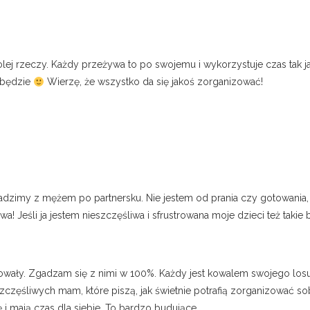
 kolej rzeczy. Każdy przeżywa to po swojemu i wykorzystuje czas tak 
e będzie
Wierzę, że wszystko da się jakoś zorganizować!
dzimy z mężem po partnersku. Nie jestem od prania czy gotowania,
wa! Jeśli ja jestem nieszczęśliwa i sfrustrowana moje dzieci też takie 
ały. Zgadzam się z nimi w 100%. Każdy jest kowalem swojego losu –
częśliwych mam, które piszą, jak świetnie potrafią zorganizować sob
 i mają czas dla siebie. To bardzo budujące.