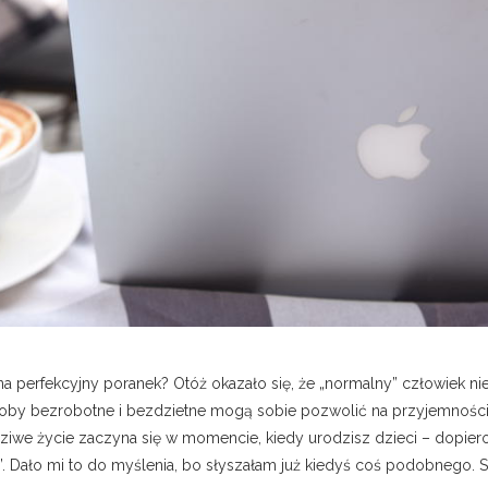
 na perfekcyjny poranek? Otóż okazało się, że „normalny” człowiek ni
oby bezrobotne i bezdzietne mogą sobie pozwolić na przyjemności o
dziwe życie zaczyna się w momencie, kiedy urodzisz dzieci – dopie
. Dało mi to do myślenia, bo słyszałam już kiedyś coś podobnego. S