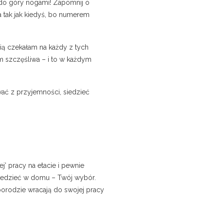
ię do góry nogami! Zapomnij o
 tak jak kiedyś, bo numerem
cią czekałam na każdy z tych
m szczęśliwa – i to w każdym
wać z przyjemności, siedzieć
j’ pracy na etacie i pewnie
 siedzieć w domu – Twój wybór.
 porodzie wracają do swojej pracy