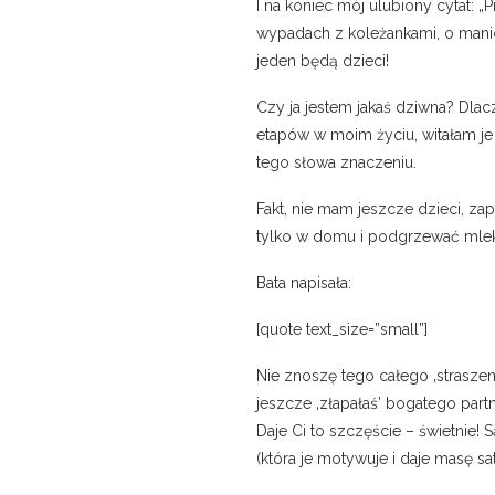
I na koniec mój ulubiony cytat: „
wypadach z koleżankami, o manic
jeden będą dzieci!
Czy ja jestem jakaś dziwna? Dlac
etapów w moim życiu, witałam je
tego słowa znaczeniu.
Fakt, nie mam jeszcze dzieci, za
tylko w domu i podgrzewać mlek
Bata napisała:
[quote text_size=”small”]
Nie znoszę tego całego ‚straszeni
jeszcze ‚złapałaś’ bogatego par
Daje Ci to szczęście – świetnie! 
(która je motywuje i daje masę sa