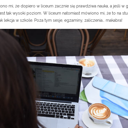
o mi, że dopiero w liceum zacznie się prawdziwa nauka, a jeśli w g
 jest tak wysoki poziom. W liceum natomiast mówiono mi, że to na st
 jak lekcja w szkole. Poza tym sesje, egzaminy, zaliczenia… makabra!