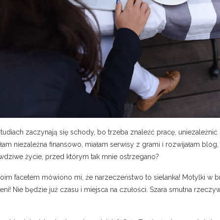
tudiach zaczynają się schody, bo trzeba znaleźć pracę, uniezależnić s
yłam niezależna finansowo, miałam serwisy z grami i rozwijałam bl
rawdziwe życie, przed którym tak mnie ostrzegano?
 moim facetem mówiono mi, że narzeczeństwo to sielanka! Motylki w 
eni! Nie będzie już czasu i miejsca na czułości. Szara smutna rzeczyw