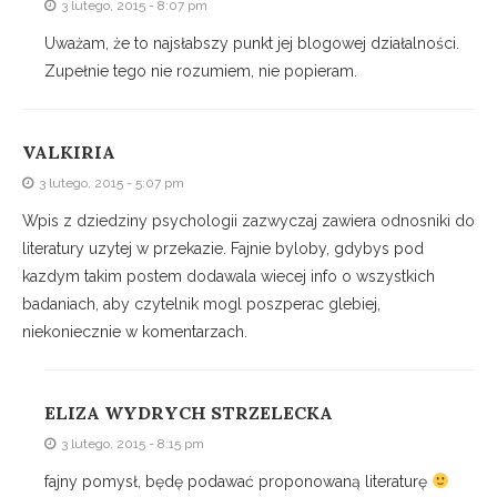
3 lutego, 2015 - 8:07 pm
Uważam, że to najsłabszy punkt jej blogowej działalności.
Zupełnie tego nie rozumiem, nie popieram.
VALKIRIA
3 lutego, 2015 - 5:07 pm
Wpis z dziedziny psychologii zazwyczaj zawiera odnosniki do
literatury uzytej w przekazie. Fajnie byloby, gdybys pod
kazdym takim postem dodawala wiecej info o wszystkich
badaniach, aby czytelnik mogl poszperac glebiej,
niekoniecznie w komentarzach.
ELIZA WYDRYCH STRZELECKA
3 lutego, 2015 - 8:15 pm
fajny pomysł, będę podawać proponowaną literaturę