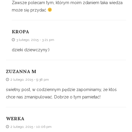
Zawsze polecam tym, którym moim zdaniem taka wiedza
może się przydać
KROPA
3 lutego, 2015 - 3:21 pm
dzieki dziewczyny:)
ZUZANNA M
2 lutego, 2015 - 9:38 pm
świetny post, w codziennym pędzie zapominamy, że ktoś
chce nas zmanipulować. Dobrze o tym pamietać!
WERKA
2 lutego, 2015 - 10:06 pm