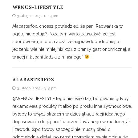
WENUS-LIFESTYLE
3 lutego, 2015 - 12:14 pm
Alabasterfox, chcesz powiedzieć, że pani Radwańska w
ogóle nie gotuje? Poza tym warto zauważyć, że jest
sportowcem, a to oznacza, że najprawdopodobniej o
jedzeniu wie nie mniej niż ktoś z branży gastronomicznej, a
więcej niż „pani Jadzia z mięsnego”
ALABASTERFOX
3 lutego, 2015 - 3:45 pm
@WENUS-LIFESTYLE tego nie twierdzę, bo pewnie gdyby
reklamowała produkty fit albo po prostu inne żywnościowe,
byłoby to wręcz strzałem w dziesiątkę, z racji idealnego
dopasowania do jej profilu przedstawianego w mediach jak
i zawodu (sportowcy szczególnie muszą dbać o
odpowiednią dietę), po prostu wyraziłam swoją opinię, że