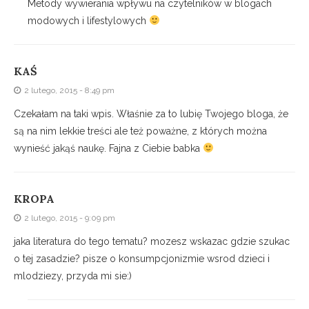
Metody wywierania wpływu na czytelników w blogach
modowych i lifestylowych
KAŚ
2 lutego, 2015 - 8:49 pm
Czekałam na taki wpis. Właśnie za to lubię Twojego bloga, że
są na nim lekkie treści ale też poważne, z których można
wynieść jakąś naukę. Fajna z Ciebie babka
KROPA
2 lutego, 2015 - 9:09 pm
jaka literatura do tego tematu? mozesz wskazac gdzie szukac
o tej zasadzie? pisze o konsumpcjonizmie wsrod dzieci i
mlodziezy, przyda mi sie:)