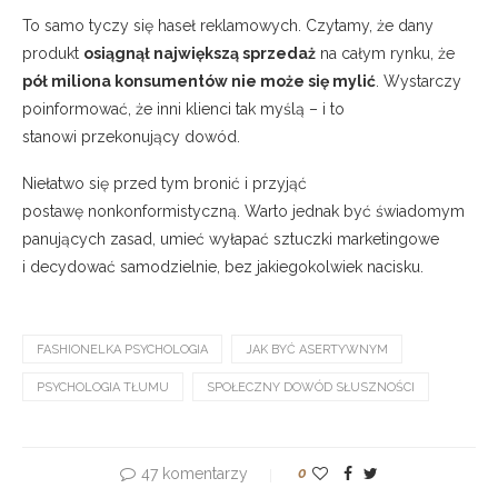
To samo tyczy się haseł reklamowych. Czytamy, że dany
produkt
osiągnął największą sprzedaż
na całym rynku, że
pół miliona konsumentów nie może się mylić
. Wystarczy
poinformować, że inni klienci tak myślą – i to
stanowi przekonujący dowód.
Niełatwo się przed tym bronić i przyjąć
postawę nonkonformistyczną. Warto jednak być świadomym
panujących zasad, umieć wyłapać sztuczki marketingowe
i decydować samodzielnie, bez jakiegokolwiek nacisku.
FASHIONELKA PSYCHOLOGIA
JAK BYĆ ASERTYWNYM
PSYCHOLOGIA TŁUMU
SPOŁECZNY DOWÓD SŁUSZNOŚCI
47 komentarzy
0