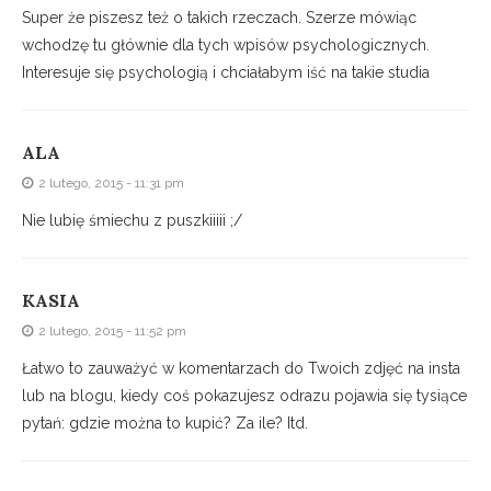
Super że piszesz też o takich rzeczach. Szerze mówiąc
wchodzę tu głównie dla tych wpisów psychologicznych.
Interesuje się psychologią i chciałabym iść na takie studia
ALA
2 lutego, 2015 - 11:31 pm
Nie lubię śmiechu z puszkiiiii ;/
KASIA
2 lutego, 2015 - 11:52 pm
Łatwo to zauważyć w komentarzach do Twoich zdjęć na insta
lub na blogu, kiedy coś pokazujesz odrazu pojawia się tysiące
pytań: gdzie można to kupić? Za ile? Itd.