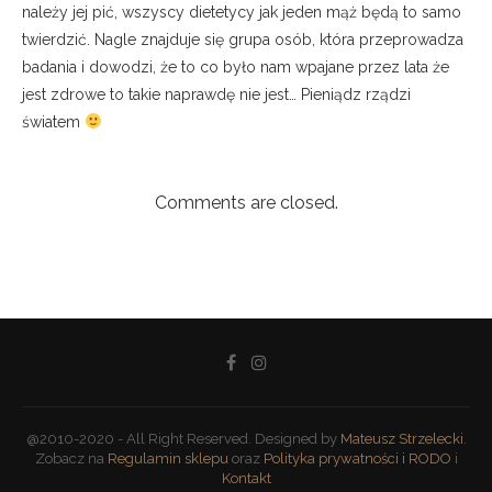
należy jej pić, wszyscy dietetycy jak jeden mąż będą to samo
twierdzić. Nagle znajduje się grupa osób, która przeprowadza
badania i dowodzi, że to co było nam wpajane przez lata że
jest zdrowe to takie naprawdę nie jest… Pieniądz rządzi
światem
Comments are closed.
@2010-2020 - All Right Reserved. Designed by
Mateusz Strzelecki
.
Zobacz na
Regulamin sklepu
oraz
Polityka prywatności i RODO
i
Kontakt