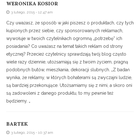
WERONIKA KOSIOR
3 lutego, 2015 - 12:47 am
Czy uważasz, że sposób w jaki piszesz o produktach, czy tych
kupionych przez siebie, czy sponsorowanych reklamach,
wywołuje w twoich czytelnikach ogromną „potrzebę” ich
posiadania? Co uważasz na temat takich reklam od strony
etycznej? Przecież czytelnicy sprawdzają twój blog często
wiele razy dziennie, utożsamiają się z twoim życiem, pragną
podobnych butów, mieszkania, dekoracji ślubnych. „Z badań
wynika, że reklamy, w których bohaterami są zwyczajni ludzie,
są bardziej przekonujące. Utożsamiamy się z nimi, a skoro oni
są zadowoleni z danego produktu, to my pewnie też
będziemy. „
BARTEK
3 lutego, 2015 - 10:37 am