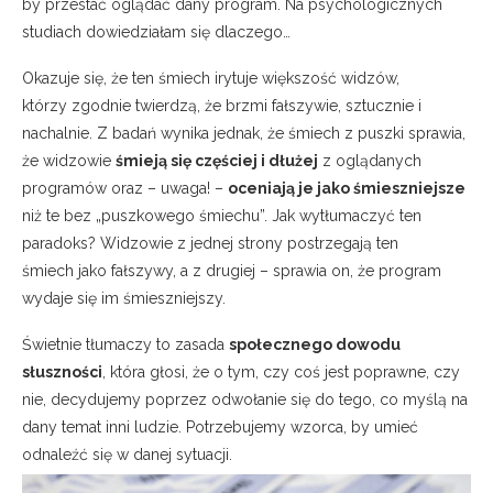
by przestać oglądać dany program. Na psychologicznych
studiach dowiedziałam się dlaczego…
Okazuje się, że ten śmiech irytuje większość widzów,
którzy zgodnie twierdzą, że brzmi fałszywie, sztucznie i
nachalnie. Z badań wynika jednak, że śmiech z puszki sprawia,
że widzowie
śmieją się częściej i dłużej
z oglądanych
programów oraz – uwaga! –
oceniają je jako śmieszniejsze
niż te bez „puszkowego śmiechu”. Jak wytłumaczyć ten
paradoks? Widzowie z jednej strony postrzegają ten
śmiech jako fałszywy, a z drugiej – sprawia on, że program
wydaje się im śmieszniejszy.
Świetnie tłumaczy to zasada
społecznego dowodu
słuszności
, która głosi, że o tym, czy coś jest poprawne, czy
nie, decydujemy poprzez odwołanie się do tego, co myślą na
dany temat inni ludzie. Potrzebujemy wzorca, by umieć
odnaleźć się w danej sytuacji.