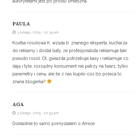
autorytetami jest po prostu śmieszna.
PAULA
3 lutego, 2015 - 10:35 am
Kostka rosołowa K. wzięła b. znanego eksperta, kucharza
do reklamy i dostał baty, że profesjonalista reklamuje taki
pseudo rosół. Ot, gwiazda potrzebuje kasy i reklamuje co
dają i tyle, rozsądny konsument nie patrzy na twarz, tylko
parametry i cenę, ale ile z nas kupiło coś bo poleca to
znana blogerka?
AGA
3 lutego, 2015 - 10:53 am
Dokładnie to samo pomyślałam o Amice.