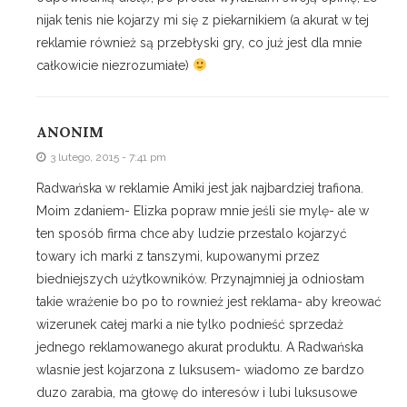
nijak tenis nie kojarzy mi się z piekarnikiem (a akurat w tej
reklamie również są przebłyski gry, co już jest dla mnie
całkowicie niezrozumiałe)
ANONIM
3 lutego, 2015 - 7:41 pm
Radwańska w reklamie Amiki jest jak najbardziej trafiona.
Moim zdaniem- Elizka popraw mnie jeśli sie mylę- ale w
ten sposób firma chce aby ludzie przestalo kojarzyć
towary ich marki z tanszymi, kupowanymi przez
biedniejszych użytkowników. Przynajmniej ja odniosłam
takie wrażenie bo po to rownież jest reklama- aby kreować
wizerunek całej marki a nie tylko podnieść sprzedaż
jednego reklamowanego akurat produktu. A Radwańska
wlasnie jest kojarzona z luksusem- wiadomo ze bardzo
duzo zarabia, ma głowę do interesów i lubi luksusowe