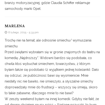
branży motoryzacyjnej, gdzie Claudia Schiffer reklamuje
samochody marki Opel.
MARLENA
6 lutego, 2015 - 5:33 pm
Trochę nie na temat, ale odnośnie śmiechu/ wymuszania
śmiechu
Przed świętami wybrałam się w gronie znajomych do teatru na
komedię „Najdroższy”. Widowni bardzo się podobała, co
chwila ktoś wybuchał śmiechem, towarzystwu, z którym
byłam także się podobało (z wyjątkiem jednej koleżanki). Dało
się odczuć, że publiczność bawi się wyśmienicie. Mnie
niestety nic nie bawiło, nie śmieszyło, a słyszalne śmiechy
doprowadzały mnie do frustracji – wszyscy się śmieją, skoro
to takie zabawne, dlaczego mnie to nie bawi?
W zeszły weekend byłam na innej komedii. Gdyby nie fakt, że
od dawna chciałam na nią pójść – Szalone nożyczki, to bym