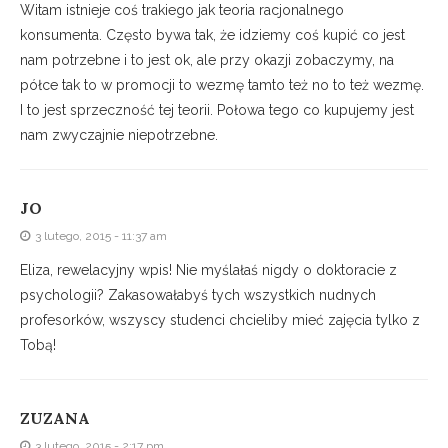
Witam istnieje coś trakiego jak teoria racjonalnego
konsumenta. Często bywa tak, że idziemy coś kupić co jest
nam potrzebne i to jest ok, ale przy okazji zobaczymy, na
półce tak to w promocji to wezmę tamto też no to też wezmę.
I to jest sprzeczność tej teorii. Połowa tego co kupujemy jest
nam zwyczajnie niepotrzebne.
JO
3 lutego, 2015 - 11:37 am
Eliza, rewelacyjny wpis! Nie myślałaś nigdy o doktoracie z
psychologii? Zakasowałabyś tych wszystkich nudnych
profesorków, wszyscy studenci chcieliby mieć zajęcia tylko z
Tobą!
ZUZANA
3 lutego, 2015 - 2:17 pm