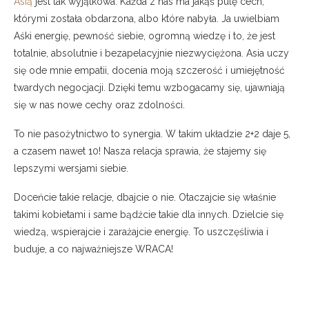
Asią
jest tak wyjątkowa. Każda z nas ma jakąś pulę cech,
którymi została obdarzona, albo które nabyła. Ja uwielbiam
Aśki energię, pewność siebie, ogromną wiedzę i to, że jest
totalnie, absolutnie i bezapelacyjnie niezwyciężona. Asia uczy
się ode mnie empatii, docenia moją szczerość i umiejętność
twardych negocjacji. Dzięki temu wzbogacamy się, ujawniają
się w nas nowe cechy oraz zdolności.
To nie pasożytnictwo to synergia. W takim układzie 2+2 daje 5,
a czasem nawet 10! Nasza relacja sprawia, że stajemy się
lepszymi wersjami siebie.
Doceńcie takie relacje, dbajcie o nie. Otaczajcie się właśnie
takimi kobietami i same bądźcie takie dla innych. Dzielcie się
wiedzą, wspierajcie i zarażajcie energię. To uszczęśliwia i
buduje, a co najważniejsze WRACA!