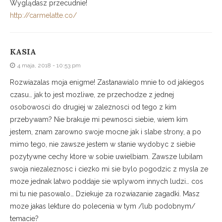
Wyglądasz przecudnie!
http://carmelatte.co/
KASIA
4 maja, 2018 - 10:53 pm
Rozwiazalas moja enigme! Zastanawialo mnie to od jakiegos
czasu… jak to jest mozliwe, ze przechodze z jednej
osobowosci do drugiej w zaleznosci od tego z kim
przebywam? Nie brakuje mi pewnosci siebie, wiem kim
jestem, znam zarowno swoje mocne jak i slabe strony, a po
mimo tego, nie zawsze jestem w stanie wydobyc z siebie
pozytywne cechy ktore w sobie uwielbiam. Zawsze lubilam
swoja niezaleznosc i ciezko mi sie bylo pogodzic z mysla ze
moze jednak latwo poddaje sie wplywom innych ludzi… cos
mi tu nie pasowalo… Dziekuje za rozwiazanie zagadki. Masz
moze jakas lekture do polecenia w tym /lub podobnym/
temacie?