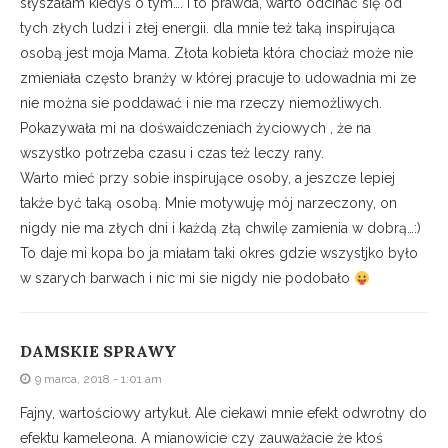
słyszałam kiedyś o tym…. i to prawda, warto odcinać się od
tych złych ludzi i złej energii. dla mnie też taką inspirująca
osobą jest moja Mama. Złota kobieta która chociaż może nie
zmieniała często branży w której pracuje to udowadnia mi ze
nie można sie poddawać i nie ma rzeczy niemożliwych.
Pokazywała mi na dośwaidczeniach życiowych , że na
wszystko potrzeba czasu i czas też leczy rany.
Warto mieć przy sobie inspirujące osoby, a jeszcze lepiej
także być taką osobą. Mnie motywuję mój narzeczony, on
nigdy nie ma złych dni i każdą złą chwilę zamienia w dobrą…:)
To daje mi kopa bo ja miałam taki okres gdzie wszystjko było
w szarych barwach i nic mi sie nigdy nie podobało
DAMSKIE SPRAWY
9 marca, 2018 - 1:01 am
Fajny, wartościowy artykuł. Ale ciekawi mnie efekt odwrotny do
efektu kameleona. A mianowicie czy zauważacie że ktoś