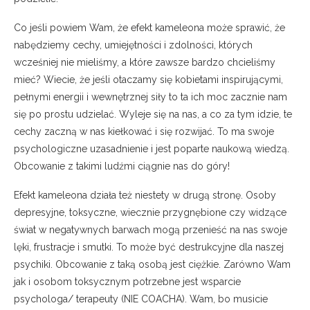
Co jeśli powiem Wam, że efekt kameleona może sprawić, że
nabędziemy cechy, umiejętności i zdolności, których
wcześniej nie mieliśmy, a które zawsze bardzo chcieliśmy
mieć? Wiecie, że jeśli otaczamy się kobietami inspirującymi,
pełnymi energii i wewnętrznej siły to ta ich moc zacznie nam
się po prostu udzielać. Wyleje się na nas, a co za tym idzie, te
cechy zaczną w nas kiełkować i się rozwijać. To ma swoje
psychologiczne uzasadnienie i jest poparte naukową wiedzą.
Obcowanie z takimi ludźmi ciągnie nas do góry!
Efekt kameleona działa też niestety w drugą stronę. Osoby
depresyjne, toksyczne, wiecznie przygnębione czy widzące
świat w negatywnych barwach mogą przenieść na nas swoje
lęki, frustracje i smutki. To może być destrukcyjne dla naszej
psychiki. Obcowanie z taką osobą jest ciężkie. Zarówno Wam
jak i osobom toksycznym potrzebne jest wsparcie
psychologa/ terapeuty (NIE COACHA). Wam, bo musicie