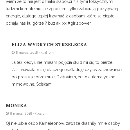
wiem że to nie jest oznaka słabości ? z tymi toksycznymi
ludzmi kompletnie sie zgadzam, tylko zabierają pozytywną
energie, dlatego lepiej trzymać z osobami które sa ciepłe I
pchają nas ku górze ? buziaki xx #girlspower
ELIZA WYDRYCH STRZELECKA
8 marca, 2018 - 9:38 pm
Ja też kiedyś nie miałam pojęcia skąd mi się to bierze.
Zastanawiałam się dlaczego naśladuję czyjeś zachowania i
po prostu je przejmuje. Dziś wiem, że to automatyczne i
mimowolne. Sciskam!
MONIKA
8 marca, 2018 - 9:54 pm
Oj nie lubie osob Kameleonow, zawsze draznily mnie osoby