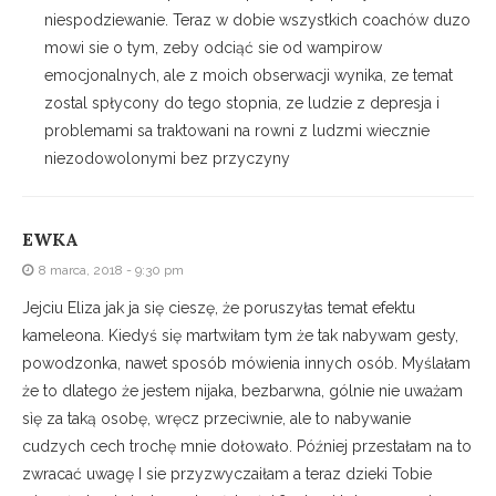
niespodziewanie. Teraz w dobie wszystkich coachów duzo
mowi sie o tym, zeby odciąć sie od wampirow
emocjonalnych, ale z moich obserwacji wynika, ze temat
zostal spłycony do tego stopnia, ze ludzie z depresja i
problemami sa traktowani na rowni z ludzmi wiecznie
niezodowolonymi bez przyczyny
EWKA
8 marca, 2018 - 9:30 pm
Jejciu Eliza jak ja się cieszę, że poruszyłas temat efektu
kameleona. Kiedyś się martwiłam tym że tak nabywam gesty,
powodzonka, nawet sposób mówienia innych osób. Myślałam
że to dlatego że jestem nijaka, bezbarwna, gólnie nie uważam
sìę za taką osobę, wręcz przeciwnie, ale to nabywanie
cudzych cech trochę mnie dołowało. Później przestałam na to
zwracać uwagę I sie przyzwyczaiłam a teraz dzieki Tobie