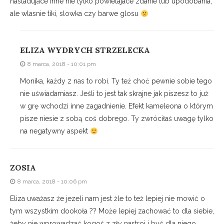
nasladujace inne nie tylko powielajace zdanie lub upodobania,
ale wlasnie tiki, slowka czy barwe glosu
ELIZA WYDRYCH STRZELECKA
8 marca, 2018 - 10:01 pm
Monika, każdy z nas to robi. Ty też choć pewnie sobie tego
nie uświadamiasz. Jeśli to jest tak skrajne jak piszesz to już
w grę wchodzi inne zagadnienie. Efekt kameleona o którym
pisze niesie z sobą coś dobrego. Ty zwróciłaś uwagę tylko
na negatywny aspekt
ZOSIA
8 marca, 2018 - 10:06 pm
Eliza uważasz że jezeli nam jest żle to też lepiej nie mowić o
tym wszystkim dookoła ?? Może lepiej zachować to dla siebie,
żeby nie wprowadzać kogoś z zły nastroj i być dla niego