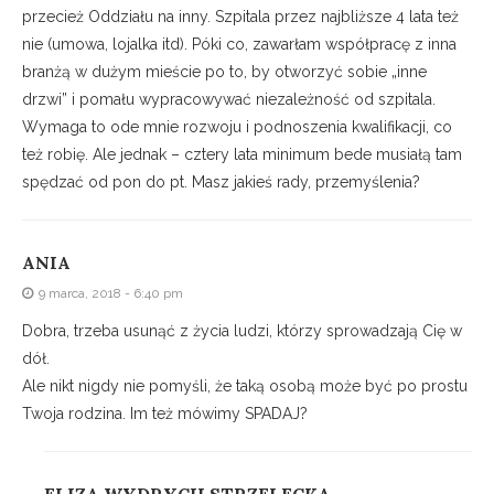
przecież Oddziału na inny. Szpitala przez najbliższe 4 lata też
nie (umowa, lojalka itd). Póki co, zawarłam współpracę z inna
branżą w dużym mieście po to, by otworzyć sobie „inne
drzwi” i pomału wypracowywać niezależność od szpitala.
Wymaga to ode mnie rozwoju i podnoszenia kwalifikacji, co
też robię. Ale jednak – cztery lata minimum bede musiałą tam
spędzać od pon do pt. Masz jakieś rady, przemyślenia?
ANIA
9 marca, 2018 - 6:40 pm
Dobra, trzeba usunąć z życia ludzi, którzy sprowadzają Cię w
dół.
Ale nikt nigdy nie pomyśli, że taką osobą może być po prostu
Twoja rodzina. Im też mówimy SPADAJ?