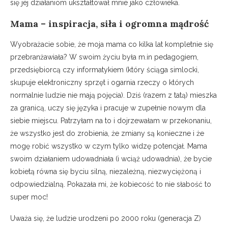
się jej działaniom ukształtował mnie jako człowieka.
Mama – inspiracja, siła i ogromna mądrość
Wyobrażacie sobie, że moja mama co kilka lat kompletnie się
przebranżawiała? W swoim życiu była m.in pedagogiem,
przedsiębiorcą czy informatykiem (który ściąga simlocki,
skupuje elektroniczny sprzęt i ogarnia rzeczy o których
normalnie ludzie nie mają pojęcia). Dziś (razem z tatą) mieszka
za granicą, uczy się języka i pracuje w zupełnie nowym dla
siebie miejscu. Patrzyłam na to i dojrzewałam w przekonaniu,
że wszystko jest do zrobienia, że zmiany są konieczne i że
mogę robić wszystko w czym tylko widzę potencjał. Mama
swoim działaniem udowadniała (i wciąż udowadnia), że bycie
kobietą równa się byciu silną, niezależną, niezwyciężoną i
odpowiedzialną. Pokazała mi, że kobiecość to nie słabość to
super moc!
Uważa się, że ludzie urodzeni po 2000 roku (generacja Z)