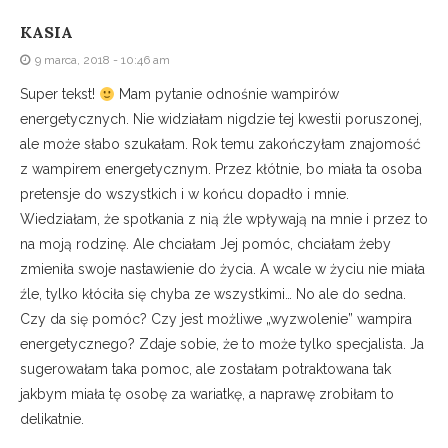
KASIA
9 marca, 2018 - 10:46 am
Super tekst!
Mam pytanie odnośnie wampirów
energetycznych. Nie widziałam nigdzie tej kwestii poruszonej,
ale może słabo szukałam. Rok temu zakończyłam znajomość
z wampirem energetycznym. Przez kłótnie, bo miała ta osoba
pretensje do wszystkich i w końcu dopadło i mnie.
Wiedziałam, że spotkania z nią źle wpływają na mnie i przez to
na moją rodzinę. Ale chciałam Jej pomóc, chciałam żeby
zmieniła swoje nastawienie do życia. A wcale w życiu nie miała
źle, tylko kłóciła się chyba ze wszystkimi… No ale do sedna.
Czy da się pomóc? Czy jest możliwe „wyzwolenie” wampira
energetycznego? Zdaje sobie, że to może tylko specjalista. Ja
sugerowałam taka pomoc, ale zostałam potraktowana tak
jakbym miała tę osobę za wariatkę, a naprawę zrobiłam to
delikatnie.