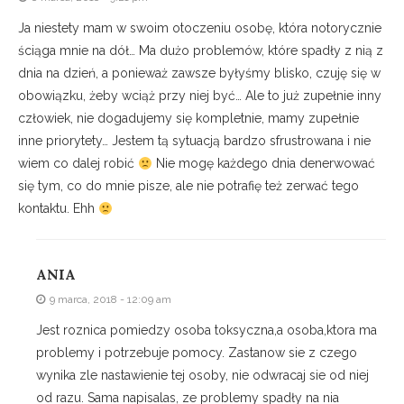
Ja niestety mam w swoim otoczeniu osobę, która notorycznie
ściąga mnie na dół… Ma dużo problemów, które spadły z nią z
dnia na dzień, a ponieważ zawsze byłyśmy blisko, czuję się w
obowiązku, żeby wciąż przy niej być… Ale to już zupełnie inny
człowiek, nie dogadujemy się kompletnie, mamy zupełnie
inne priorytety… Jestem tą sytuacją bardzo sfrustrowana i nie
wiem co dalej robić
Nie mogę każdego dnia denerwować
się tym, co do mnie pisze, ale nie potrafię też zerwać tego
kontaktu. Ehh
ANIA
9 marca, 2018 - 12:09 am
Jest roznica pomiedzy osoba toksyczna,a osoba,ktora ma
problemy i potrzebuje pomocy. Zastanow sie z czego
wynika zle nastawienie tej osoby, nie odwracaj sie od niej
od razu. Sama napisalas, ze problemy spadły na nia