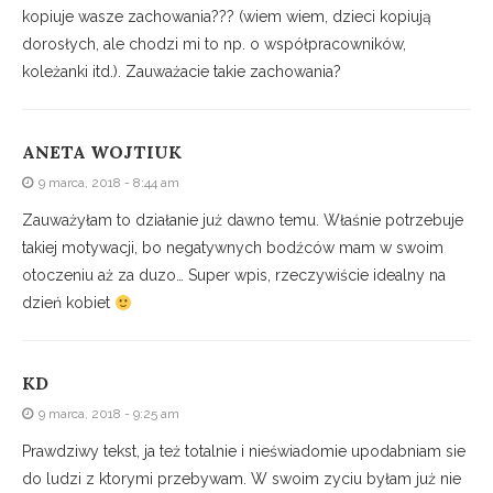
kopiuje wasze zachowania??? (wiem wiem, dzieci kopiują
dorosłych, ale chodzi mi to np. o współpracowników,
koleżanki itd.). Zauważacie takie zachowania?
ANETA WOJTIUK
9 marca, 2018 - 8:44 am
Zauważyłam to działanie już dawno temu. Właśnie potrzebuje
takiej motywacji, bo negatywnych bodźców mam w swoim
otoczeniu aż za duzo… Super wpis, rzeczywiście idealny na
dzień kobiet
KD
9 marca, 2018 - 9:25 am
Prawdziwy tekst, ja też totalnie i nieświadomie upodabniam sie
do ludzi z ktorymi przebywam. W swoim zyciu byłam już nie