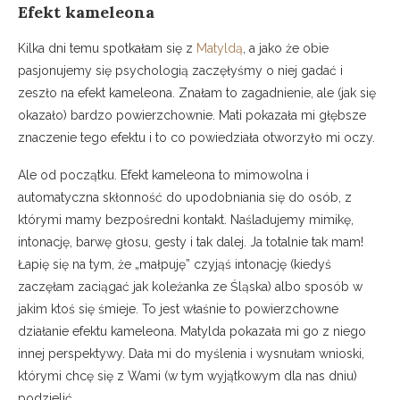
Efekt kameleona
Kilka dni temu spotkałam się z
Matyldą
, a jako że obie
pasjonujemy się psychologią zaczęłyśmy o niej gadać i
zeszło na efekt kameleona. Znałam to zagadnienie, ale (jak się
okazało) bardzo powierzchownie. Mati pokazała mi głębsze
znaczenie tego efektu i to co powiedziała otworzyło mi oczy.
Ale od początku. Efekt kameleona to mimowolna i
automatyczna skłonność do upodobniania się do osób, z
którymi mamy bezpośredni kontakt. Naśladujemy mimikę,
intonację, barwę głosu, gesty i tak dalej. Ja totalnie tak mam!
Łapię się na tym, że „małpuję” czyjąś intonację (kiedyś
zaczęłam zaciągać jak koleżanka ze Śląska) albo sposób w
jakim ktoś się śmieje. To jest właśnie to powierzchowne
działanie efektu kameleona. Matylda pokazała mi go z niego
innej perspektywy. Dała mi do myślenia i wysnułam wnioski,
którymi chcę się z Wami (w tym wyjątkowym dla nas dniu)
podzielić.