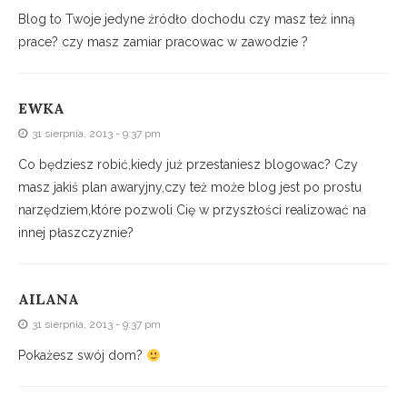
Blog to Twoje jedyne źródło dochodu czy masz też inną
prace? czy masz zamiar pracowac w zawodzie ?
EWKA
31 sierpnia, 2013 - 9:37 pm
Co będziesz robić,kiedy już przestaniesz blogowac? Czy
masz jakiś plan awaryjny,czy też może blog jest po prostu
narzędziem,które pozwoli Cię w przyszłości realizować na
innej płaszczyznie?
AILANA
31 sierpnia, 2013 - 9:37 pm
Pokażesz swój dom?