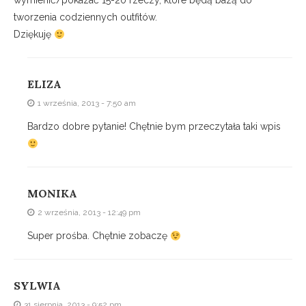
wymienić/pokazać 15-20 rzeczy, które będą bazą do
tworzenia codziennych outfitów.
Dziękuję
ELIZA
1 września, 2013 - 7:50 am
Bardzo dobre pytanie! Chętnie bym przeczytała taki wpis
MONIKA
2 września, 2013 - 12:49 pm
Super prośba. Chętnie zobaczę
SYLWIA
31 sierpnia, 2013 - 9:52 pm