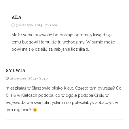
ALA
3 września, 2013 - 7:47 am
Może sobie pozwolić bo dostaje ogromną kasę dzięki
temu blogowi i temu, że tu wchodzimy. W sumie może
powinna się dzielić za nabijanie licznika ;).
SYLWIA
31 sierpnia, 2013 - 9:13 pm
mieszkałaś w Staszowie blisko Kielc. Często tam bywałaś? Co
Ci się w Kielcach podoba, co w ogóle podoba Ci się w
województwie świętokrzyskim i co poleciłabyś zobaczyć w
tym regionie?