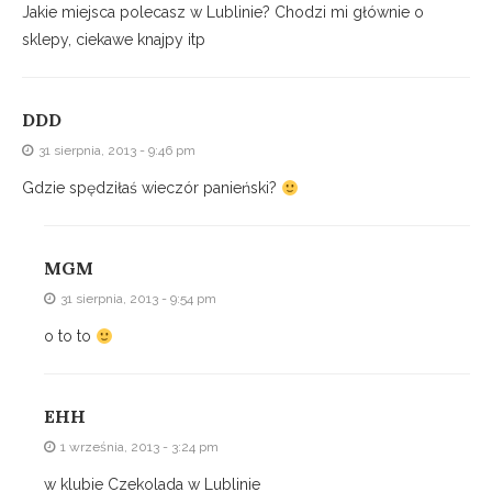
Jakie miejsca polecasz w Lublinie? Chodzi mi głównie o
sklepy, ciekawe knajpy itp
DDD
31 sierpnia, 2013 - 9:46 pm
Gdzie spędziłaś wieczór panieński?
MGM
31 sierpnia, 2013 - 9:54 pm
o to to
EHH
1 września, 2013 - 3:24 pm
w klubie Czekolada w Lublinie