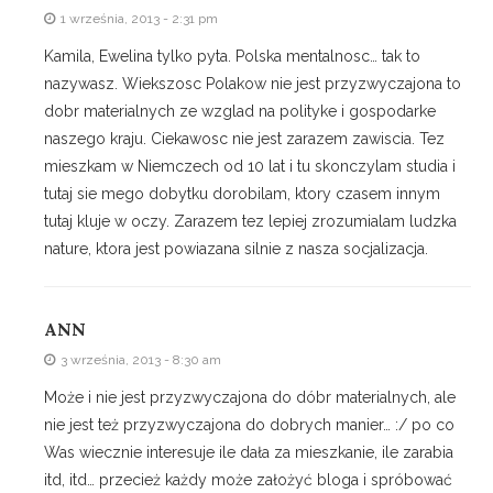
1 września, 2013 - 2:31 pm
Kamila, Ewelina tylko pyta. Polska mentalnosc… tak to
nazywasz. Wiekszosc Polakow nie jest przyzwyczajona to
dobr materialnych ze wzglad na polityke i gospodarke
naszego kraju. Ciekawosc nie jest zarazem zawiscia. Tez
mieszkam w Niemczech od 10 lat i tu skonczylam studia i
tutaj sie mego dobytku dorobilam, ktory czasem innym
tutaj kluje w oczy. Zarazem tez lepiej zrozumialam ludzka
nature, ktora jest powiazana silnie z nasza socjalizacja.
ANN
3 września, 2013 - 8:30 am
Może i nie jest przyzwyczajona do dóbr materialnych, ale
nie jest też przyzwyczajona do dobrych manier… :/ po co
Was wiecznie interesuje ile dała za mieszkanie, ile zarabia
itd, itd… przecież każdy może założyć bloga i spróbować