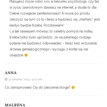
Planujesz może robić coś w kierunku psychologii, czy też
w życiu zawodowym stawiasz na internet, a studia to dla
Ciebie rozwijanie zainteresowań? A może po prostu
cieszysz się tym co tu i teraz a będziesz się „martwić” jeśli
kiedyś będzie trzeba. Pozdrawiam!
(…a tak nawiasem mówiąc to świetny pomysł na notkę,
trzeba tylko było uprzedzić, że na pewnego rodzaju
pytania nie będziesz odpowiadać – teraz bez wrzucenia
drzewa genealogicznego i wyciągu z konta się nie
obejdzie
ANNA
31 sierpnia, 2013 - 9:12 pm
Co zainspirowało Cię do założenia bloga?
MALRENA