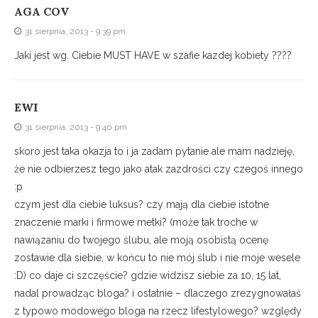
AGA COV
31 sierpnia, 2013 - 9:39 pm
Jaki jest wg. Ciebie MUST HAVE w szafie kazdej kobiety ????
EWI
31 sierpnia, 2013 - 9:40 pm
skoro jest taka okazja to i ja zadam pytanie ale mam nadzieję,
że nie odbierzesz tego jako atak zazdrości czy czegoś innego
:p
czym jest dla ciebie luksus? czy mają dla ciebie istotne
znaczenie marki i firmowe metki? (może tak troche w
nawiązaniu do twojego ślubu, ale moją osobistą ocenę
zostawie dla siebie, w końcu to nie mój ślub i nie moje wesele
:D) co daje ci szczęście? gdzie widzisz siebie za 10, 15 lat,
nadal prowadząc bloga? i ostatnie – dlaczego zrezygnowałaś
z typowo modowego bloga na rzecz lifestylowego? względy