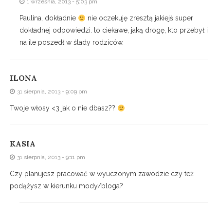
1 września, 2013 - 5:03 pm
Paulina, dokładnie
nie oczekuję zresztą jakiejś super
dokładnej odpowiedzi. to ciekawe, jaką drogę, kto przebył i
na ile poszedł w ślady rodziców.
ILONA
31 sierpnia, 2013 - 9:09 pm
Twoje włosy <3 jak o nie dbasz??
KASIA
31 sierpnia, 2013 - 9:11 pm
Czy planujesz pracować w wyuczonym zawodzie czy też
podążysz w kierunku mody/bloga?