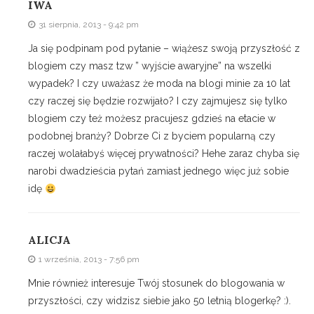
IWA
31 sierpnia, 2013 - 9:42 pm
Ja się podpinam pod pytanie – wiążesz swoją przyszłość z
blogiem czy masz tzw ” wyjście awaryjne” na wszelki
wypadek? I czy uważasz że moda na blogi minie za 10 lat
czy raczej się będzie rozwijało? I czy zajmujesz się tylko
blogiem czy też możesz pracujesz gdzieś na etacie w
podobnej branży? Dobrze Ci z byciem popularną czy
raczej wolałabyś więcej prywatności? Hehe zaraz chyba się
narobi dwadzieścia pytań zamiast jednego więc już sobie
idę
ALICJA
1 września, 2013 - 7:56 pm
Mnie również interesuje Twój stosunek do blogowania w
przyszłości, czy widzisz siebie jako 50 letnią blogerkę? :).