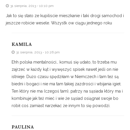
31 sierpnia, 2013 - 10:10 pm
Jak to się stało ze kupiliscie mieszkanie i taki drogi samochod i
jeszcze robicie wesele. Wszystk ow ciągu jednego roku
KAMILA
31 sierpnia, 2013 - 10:26 pm
Ehh polska mentalności… komuś się udało, to trzeba mu
zajrzeć w każdy kąt i wywęszyć spisek nawet jeśli on nie
istnieje. Dużo czasu spędziłam w Niemczech i tam też są
biedni i bogaci i nie ma tam takiej zazdrości i wbijania igieł.
Ten który nie ma (czegoś tam), patrzy na sąsiada który ma i
kombinuje jak też mieć i wie że sąsiad osiągnał swoje bo
robił coś zamiast narzekać że innym to się powodzi.
PAULINA