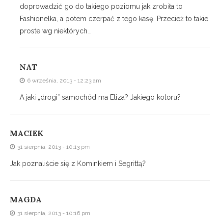
doprowadzić go do takiego poziomu jak zrobiła to
Fashionelka, a potem czerpać z tego kasę. Przecież to takie
proste wg niektórych…
NAT
6 września, 2013 - 12:23 am
A jaki „drogi” samochód ma Eliza? Jakiego koloru?
MACIEK
31 sierpnia, 2013 - 10:13 pm
Jak poznaliście się z Kominkiem i Segrittą?
MAGDA
31 sierpnia, 2013 - 10:16 pm