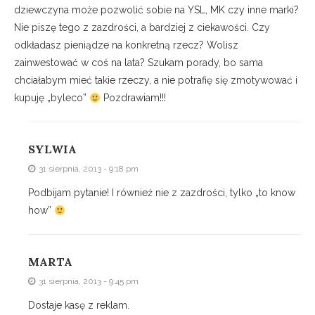
dziewczyna może pozwolić sobie na YSL, MK czy inne marki?
Nie piszę tego z zazdrości, a bardziej z ciekawości. Czy
odkładasz pieniądze na konkretną rzecz? Wolisz
zainwestować w coś na lata? Szukam porady, bo sama
chciałabym mieć takie rzeczy, a nie potrafię się zmotywować i
kupuję „byleco”
Pozdrawiam!!!
SYLWIA
31 sierpnia, 2013 - 9:18 pm
Podbijam pytanie! I również nie z zazdrości, tylko „to know
how”
MARTA
31 sierpnia, 2013 - 9:45 pm
Dostaje kasę z reklam.