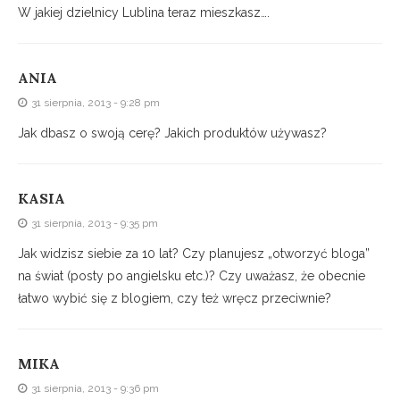
W jakiej dzielnicy Lublina teraz mieszkasz….
ANIA
31 sierpnia, 2013 - 9:28 pm
Jak dbasz o swoją cerę? Jakich produktów używasz?
KASIA
31 sierpnia, 2013 - 9:35 pm
Jak widzisz siebie za 10 lat? Czy planujesz „otworzyć bloga”
na świat (posty po angielsku etc.)? Czy uważasz, że obecnie
łatwo wybić się z blogiem, czy też wręcz przeciwnie?
MIKA
31 sierpnia, 2013 - 9:36 pm