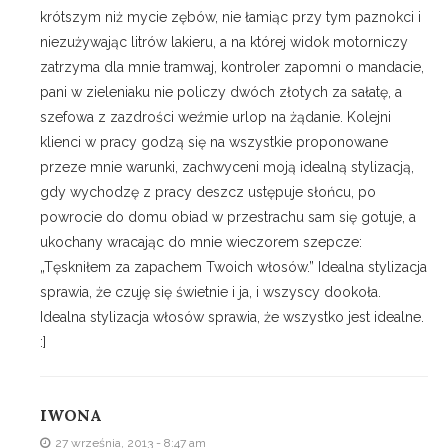
krótszym niż mycie zębów, nie łamiąc przy tym paznokci i
niezużywając litrów lakieru, a na której widok motorniczy
zatrzyma dla mnie tramwaj, kontroler zapomni o mandacie,
pani w zieleniaku nie policzy dwóch złotych za sałatę, a
szefowa z zazdrości weźmie urlop na żądanie. Kolejni
klienci w pracy godzą się na wszystkie proponowane
przeze mnie warunki, zachwyceni moją idealną stylizacją,
gdy wychodzę z pracy deszcz ustępuje słońcu, po
powrocie do domu obiad w przestrachu sam się gotuje, a
ukochany wracając do mnie wieczorem szepcze:
„Tęskniłem za zapachem Twoich włosów.” Idealna stylizacja
sprawia, że czuję się świetnie i ja, i wszyscy dookoła.
Idealna stylizacja włosów sprawia, że wszystko jest idealne.
:]
IWONA
27 września, 2013 - 8:47 am