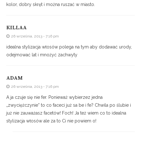
kolor, dobry skręt i można ruszać w miasto.
KILLAA
26 września, 2013 - 7:16 pm
idealna stylizacja włosów polega na tym aby dodawać urody,
odejmować lat i mnożyć zachwyty
ADAM
26 września, 2013 - 7:16 pm
A ja czuje się nie fer. Ponieważ wybierzez jedna
„zwyciężczynie” to co faceci już sa be i fe? Chwila po ślubie i
już nie zauważasz facetów! Foch! Ja też wiem co to idealna
stylizacja włosów ale za to Ci nie powiem o!