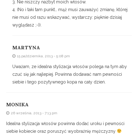
3. Nie niszczy nazbyt moich włosów.
4. (No i taki tam punkt… mąż musi zauważyć zmianę, której
nie musi od razu wskazywać, wystarczy: pięknie dzisiaj
wyglądasz ;-)).
MARTYNA
15 października, 2013 - 5:08 pm
Uważam, ze idealna stylizacja włosów polega na tym aby
czuć się jak najlepiej. Powinna dodawać nam pewności
siebie i tego pozytywnego kopa na cały dzień.
MONIKA
26 września, 2013 - 7:13 pm
Idealna stylizacja włosów powinna dodać uroku i pewności
siebie kobiecie oraz poruszyć wyobraźnię mężczyzny