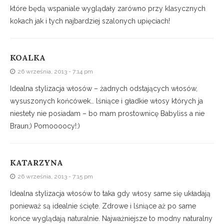
które będą wspaniale wyglądały zarówno przy klasycznych
kokach jak i tych najbardziej szalonych upięciach!
KOALKA
26 września, 2013 - 7:14 pm
Idealna stylizacja włosów – żadnych odstających włosów,
wysuszonych końcówek… lśniące i gładkie włosy których ja
niestety nie posiadam – bo mam prostownicę Babyliss a nie
Braun;) Pomoooocy!:)
KATARZYNA
26 września, 2013 - 7:15 pm
Idealna stylizacja włosów to taka gdy włosy same się układają
ponieważ są idealnie ścięte. Zdrowe i lśniące aż po same
końce wyglądają naturalnie. Najważniejsze to modny naturalny