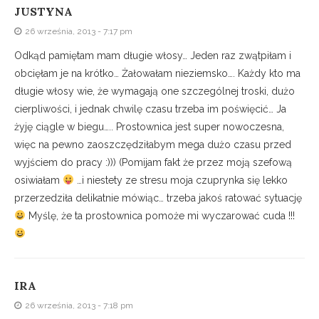
JUSTYNA
26 września, 2013 - 7:17 pm
Odkąd pamiętam mam długie włosy… Jeden raz zwątpiłam i
obcięłam je na krótko… Żałowałam nieziemsko…. Każdy kto ma
długie włosy wie, że wymagają one szczególnej troski, dużo
cierpliwości, i jednak chwilę czasu trzeba im poświęcić… Ja
żyję ciągle w biegu….. Prostownica jest super nowoczesna,
więc na pewno zaoszczędziłabym mega dużo czasu przed
wyjściem do pracy :))) (Pomijam fakt że przez moją szefową
osiwiałam
…i niestety ze stresu moja czuprynka się lekko
przerzedziła delikatnie mówiąc… trzeba jakoś ratować sytuację
Myślę, że ta prostownica pomoże mi wyczarować cuda !!!
IRA
26 września, 2013 - 7:18 pm