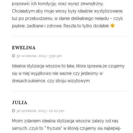
poprawić ich kondycję, oraz wyraz zewnętrzny.
Chciałabym aby moje włosy były idealnie wystylizowane,
tuż po przebudzeniu, w stanie delikatnego nieładu – czyli
piękne, zadbane i zdrowe. Reszta to tylko dodatek
EWELINA
30 września, 2013 - 5:50 pm
Idealna stylizacja włosów to taka, która sprawia,że czujemy
się w niej wyjątkowo nie ważne czy jesteśmy w
dresach,sukience, czy stroju wizytowym.
JULIA
30 września, 2013 - 10:02 pm
Moim zdaniem idealna stylizacja włosów zależy od nas
samych, czyli to ” fryzura” w której czujemy się najlepiej-