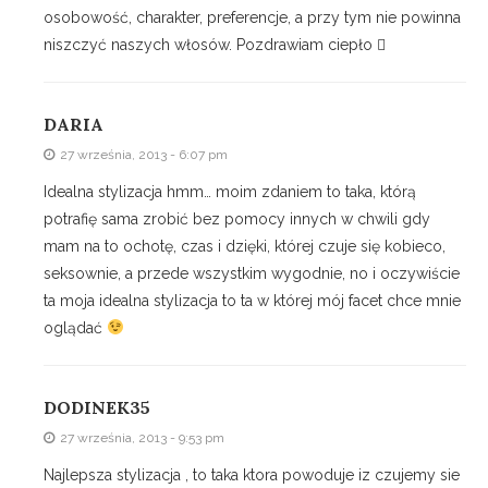
osobowość, charakter, preferencje, a przy tym nie powinna
niszczyć naszych włosów. Pozdrawiam ciepło 
DARIA
27 września, 2013 - 6:07 pm
Idealna stylizacja hmm… moim zdaniem to taka, którą
potrafię sama zrobić bez pomocy innych w chwili gdy
mam na to ochotę, czas i dzięki, której czuje się kobieco,
seksownie, a przede wszystkim wygodnie, no i oczywiście
ta moja idealna stylizacja to ta w której mój facet chce mnie
oglądać
DODINEK35
27 września, 2013 - 9:53 pm
Najlepsza stylizacja , to taka ktora powoduje iz czujemy sie