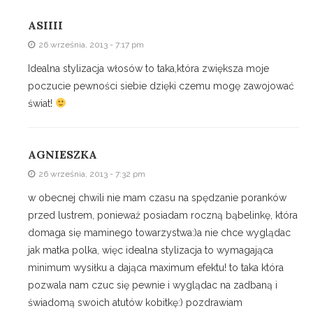
ASIIII
26 września, 2013 - 7:17 pm
Idealna stylizacja włosów to taka,która zwiększa moje
poczucie pewności siebie dzięki czemu mogę zawojować
świat!
AGNIESZKA
26 września, 2013 - 7:32 pm
w obecnej chwili nie mam czasu na spędzanie poranków
przed lustrem, ponieważ posiadam roczną bąbelinkę, która
domaga się maminego towarzystwa:)a nie chce wyglądac
jak matka polka, więc idealna stylizacja to wymagająca
minimum wysiłku a dająca maximum efektu! to taka która
pozwala nam czuc się pewnie i wyglądac na zadbaną i
świadomą swoich atutów kobitkę:) pozdrawiam