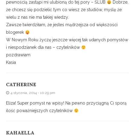
pewnością zastąpi mi ulubioną do tej pory – ŚLUB
Dobrze,
że chcesz się podzielić tym co wiesz ze studiów, myślę że
wielu z nas nie ma takiej wiedzy.
Zawsze twierdziłam, że jesteś mądrzejsza od większości
blogerek
W Nowym Roku życzę jeszcze więcej tak udanych pomysłów
i niespodzianek dla nas – czytelników
pozdrawiam
Kasia
CATHERINE
4 stycznia, 2014 - 10:29 pm
Eliza! Super pomysł na wpisy! Na pewno przyciągną Ci sporą
ilość poważniejszych czytelników
KAHAELLA