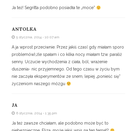
Ja też! Segritta podobno posiadła te „moce”
ANTOLKA
5 stycznia, 2014 - 10:07 am
A ja wprost przeciwnie. Przez jakiś czas( gdy miałam sporo
problemów),źle spałam i co kilka nocy miałam tzw. paraliż
senny. Uczucie wychodzenia z ciała, ból, wrażenie
duszenia- nic przyjemnego. Od tego czasu w życiu bym
nie zaczęła eksperymentów ze snem, lepiej „ponieść się”
życzeniom naszego mózgu
JA
6 stycznia, 2014 - 1:35 pm
Ja też zawsze chciałam, ale podobno może być to
niebezpieczne. Eliza, może jakiś wpis na ten temat?