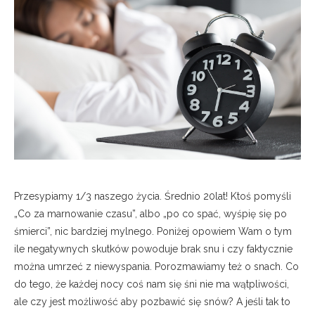
Przesypiamy 1/3 naszego życia. Średnio 20lat! Ktoś pomyśli
„Co za marnowanie czasu”, albo „po co spać, wyśpię się po
śmierci”, nic bardziej mylnego. Poniżej opowiem Wam o tym
ile negatywnych skutków powoduje brak snu i czy faktycznie
można umrzeć z niewyspania. Porozmawiamy też o snach. Co
do tego, że każdej nocy coś nam się śni nie ma wątpliwości,
ale czy jest możliwość aby pozbawić się snów? A jeśli tak to