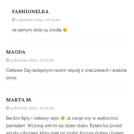
FASHIONELKA
4 stycznia, 2014 - 10:23 pm
na samym dole są źródła
MAGDA
4 stycznia, 2014 - 10:17 pm
Ciekawe. Daj następnym razem więcej o znaczeniach i analizie
snów.
MARTA M.
4 stycznia, 2014 - 10:21 pm
Bardzo fajny i ciekawy wpis
Ja swoje sny w większości
pamiętam. Wczoraj śnił mi się dzień ślubu. Byłam tuż przed
wizytą u fryzjera, który miał mi zrobić fryzurę ślubną i byłam