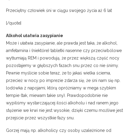
Przeciętny człowiek śni w ciągu swojego życia aż 6 lat
[/quote]
Alkohol ułatwia zasypianie
Może i ułatwia zasypianie, ale prawda jest taka, że alkohol,
amfetamina i (niektóre) tabletki nasenne czy przeciwbólowe
wytłumiają REM i powodują, że przez większą część nocy
pozostajemy w głębszych fazach snu przez co nie śnimy.
Pewnie myślicie sobie teraz, że to jakaś wielka ściema,
przecież w nocy po imprezie zdarza się, że śni nam się np.
lodówka z napojami, którą opróżniamy w mega szybkim
tempie (tak, miewam takie sny). Prawdopodobnie nie
wypiliśmy wystarczającej ilości alkoholu i nad ranem jego
stężenie we krwi nie jest wysokie, dzięki czemu możliwe jest
przejście przez wszystkie fazy snu.
Gorzej mają np. alkoholicy czy osoby uzależnione od