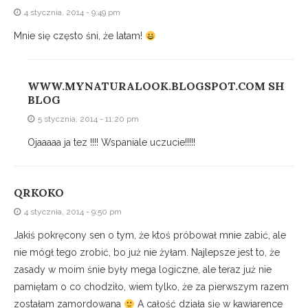
4 stycznia, 2014 - 9:49 pm
Mnie się często śni, że latam!
WWW.MYNATURALOOK.BLOGSPOT.COM SH
BLOG
5 stycznia, 2014 - 11:20 pm
Ojaaaaa ja tez !!!! Wspaniale uczucie!!!!!
QRKOKO
4 stycznia, 2014 - 9:50 pm
Jakiś pokręcony sen o tym, że ktoś próbował mnie zabić, ale
nie mógł tego zrobić, bo już nie żyłam. Najlepsze jest to, że
zasady w moim śnie były mega logiczne, ale teraz już nie
pamiętam o co chodziło, wiem tylko, że za pierwszym razem
zostałam zamordowana
A całość działa się w kawiarence