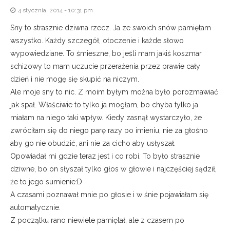
4 stycznia, 2014 - 10:31 pm
Sny to strasznie dziwna rzecz. Ja ze swoich snów pamiętam
wszystko. Każdy szczegół, otoczenie i każde słowo
wypowiedziane. To śmieszne, bo jeśli mam jakiś koszmar
schizowy to mam uczucie przerażenia przez prawie cały
dzień i nie mogę się skupić na niczym.
Ale moje sny to nic. Z moim byłym można było porozmawiać
jak spał. Właściwie to tylko ja mogłam, bo chyba tylko ja
miałam na niego taki wpływ. Kiedy zasnął wystarczyło, że
zwróciłam się do niego parę razy po imieniu, nie za głośno
aby go nie obudzić, ani nie za cicho aby usłyszał.
Opowiadał mi gdzie teraz jest i co robi. To było strasznie
dziwne, bo on słyszał tylko głos w głowie i najczęściej sądził,
że to jego sumienie:D
A czasami poznawał mnie po głosie i w śnie pojawiałam się
automatycznie.
Z początku rano niewiele pamiętał, ale z czasem po