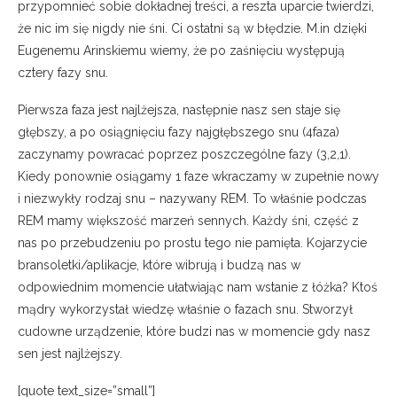
przypomnieć sobie dokładnej treści, a reszta uparcie twierdzi,
że nic im się nigdy nie śni. Ci ostatni są w błędzie. M.in dzięki
Eugenemu Arinskiemu wiemy, że po zaśnięciu występują
cztery fazy snu.
Pierwsza faza jest najlżejsza, następnie nasz sen staje się
głębszy, a po osiągnięciu fazy najgłębszego snu (4faza)
zaczynamy powracać poprzez poszczególne fazy (3,2,1).
Kiedy ponownie osiągamy 1 faze wkraczamy w zupełnie nowy
i niezwykły rodzaj snu – nazywany REM. To właśnie podczas
REM mamy większość marzeń sennych. Każdy śni, część z
nas po przebudzeniu po prostu tego nie pamięta. Kojarzycie
bransoletki/aplikacje, które wibrują i budzą nas w
odpowiednim momencie ułatwiając nam wstanie z łóżka? Ktoś
mądry wykorzystał wiedzę właśnie o fazach snu. Stworzył
cudowne urządzenie, które budzi nas w momencie gdy nasz
sen jest najlżejszy.
[quote text_size=”small”]