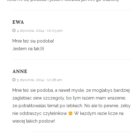
EWA
4 stycznia, 2014 - 10:03 pm
Mnie też się podoba!
Jestem na tak:)))
ANNE
5 stycznia, 2014 - 12:28 am
Mnie też sie podoba, a nawet mysle, ze moglabys bardziej
zaglebiac siew szczegoly, bo tym razem mam wrazenie,
ze potraktowalas temat po lebkach. No ale to pewnie, zeby
nie odstraszyc czytelnikow
W kazdym razie licze na
wiecej takich postow!