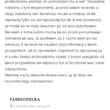
przebudzeniu wiedział, że „wchodziłam mu w sen”. Generalnie
robiliśmy z tym eksperymenty. Ja próbowałam wywołać u
niego świadomy sen, tłumacząc mu jak w incepcji, że tak
naprawdę tylko śni, ale najczęściej był tak w śnie przerażony,
że miotał się na łóżku strasznie i go od razu wybudzałam.
Nie wiem z iloma ludźmi można tak po prostu porozmawiać
normalnie jak śpią. Ja spotkałam się z czymś takim po raz
pierwszy. A na necie nie ma jakoś dużo informacji o takich
przypadkach. Jak to opowiadam znajomym to najczęściej są
w szoku. Kiedyś próbowaliśmy szukać z byłym specjalisty od
takich przypadków, ale najbliższy był w Szczecinie więc sobie
odpuściliśmy.
Niemniej sny to strasznie dziwna rzecz i ja do teraz nie
rozumiem tego mechanizmu:)
FASHIONELKA
4 stycznia, 2014 - 10:34 pm