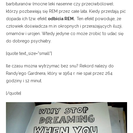
barbituranów (mocne leki nasenne czy przeciwbólowe),
którzy pozbawiają się REM przez całe lata. Kiedy przestają pić
dopada ich tzw. efekt
odbicia REM.
Ten efekt powoduje, że
człowiek doświadcza m.in okropnych i przerażających iluzji,
omamów i urojeń. Wtedy jedyne co może zrobić to udać się
do dobrego psychiatry.
[quote text_size=”small”]
Ile czasu można wytrzymać bez snu? Rekord należy do
Randy’ego Gardnera, który w 1964 r. nie spał przez 264
godziny i 12 minut.
[/quote]