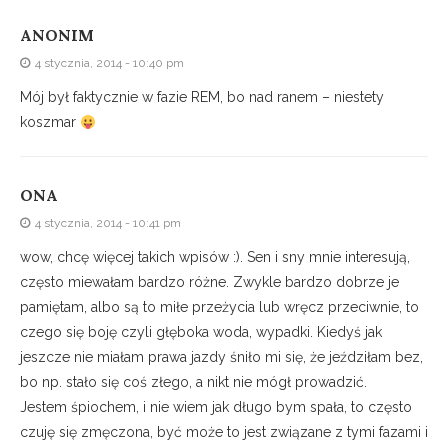
ANONIM
4 stycznia, 2014 - 10:40 pm
Mój był faktycznie w fazie REM, bo nad ranem – niestety
koszmar
ONA
4 stycznia, 2014 - 10:41 pm
wow, chcę więcej takich wpisów :). Sen i sny mnie interesują,
często miewałam bardzo różne. Zwykle bardzo dobrze je
pamiętam, albo są to miłe przeżycia lub wręcz przeciwnie, to
czego się boję czyli głęboka woda, wypadki. Kiedyś jak
jeszcze nie miałam prawa jazdy śniło mi się, że jeździłam bez,
bo np. stało się coś złego, a nikt nie mógł prowadzić.
Jestem śpiochem, i nie wiem jak długo bym spała, to często
czuję się zmęczona, być może to jest związane z tymi fazami i