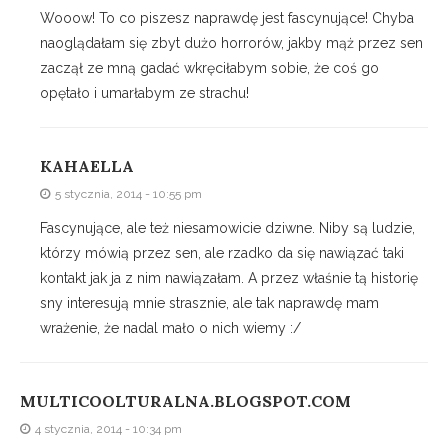
Wooow! To co piszesz naprawdę jest fascynujące! Chyba
naoglądałam się zbyt dużo horrorów, jakby mąż przez sen
zaczął ze mną gadać wkręciłabym sobie, że coś go
opętało i umarłabym ze strachu!
KAHAELLA
5 stycznia, 2014 - 10:55 pm
Fascynujące, ale też niesamowicie dziwne. Niby są ludzie,
którzy mówią przez sen, ale rzadko da się nawiązać taki
kontakt jak ja z nim nawiązałam. A przez właśnie tą historię
sny interesują mnie strasznie, ale tak naprawdę mam
wrażenie, że nadal mało o nich wiemy :/
MULTICOOLTURALNA.BLOGSPOT.COM
4 stycznia, 2014 - 10:34 pm