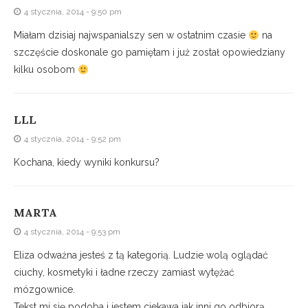
4 stycznia, 2014 - 9:50 pm
Miałam dzisiaj najwspanialszy sen w ostatnim czasie
na
szczęście doskonale go pamiętam i już został opowiedziany
kilku osobom
LLL
4 stycznia, 2014 - 9:52 pm
Kochana, kiedy wyniki konkursu?
MARTA
4 stycznia, 2014 - 9:53 pm
Eliza odważna jesteś z tą kategorią. Ludzie wolą oglądać
ciuchy, kosmetyki i ładne rzeczy zamiast wytężać
mózgownice.
Tekst mi się podoba i jestem ciekawa jak inni go odbiorą