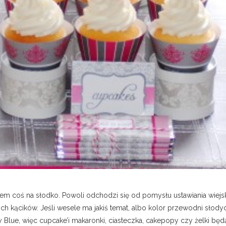
azem coś na słodko. Powoli odchodzi się od pomysłu ustawiania wiejs
ich kącików. Jeśli wesele ma jakiś temat, albo kolor przewodni sło
y Blue, więc cupcake’i makaronki, ciasteczka, cakepopy czy żelki bę