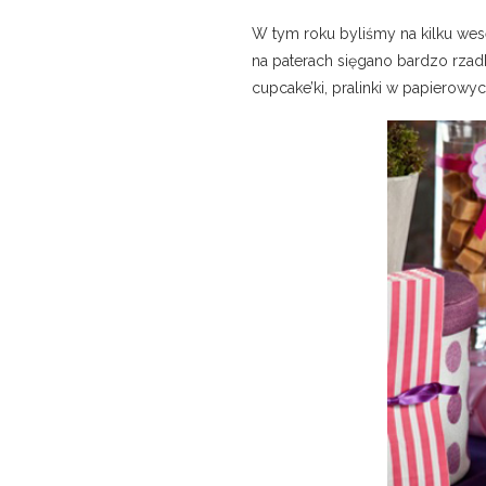
W tym roku byliśmy na kilku wesel
na paterach sięgano bardzo rzadko
cupcake’ki, pralinki w papierowy