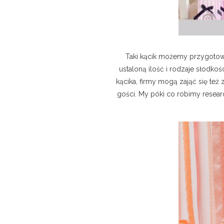
Taki kącik możemy przygotowa
ustaloną ilość i rodzaje słodkoś
kącika, firmy mogą zająć się te
gości. My póki co robimy resear