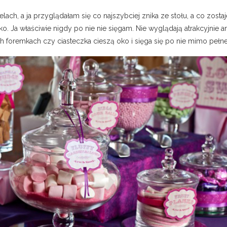
ach, a ja przyglądałam się co najszybciej znika ze stołu, a co zostaje
. Ja właściwie nigdy po nie nie sięgam. Nie wyglądają atrakcyjnie an
ch foremkach czy ciasteczka cieszą oko i sięga się po nie mimo pełn