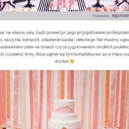
ć na własną rękę, bądź powierzyć jego przygotowanie profesjonal
ci, naczynia, transport, ustawienie kącika i dekoracje. Nie musimy o
ż zastawieniem pater na stołach czy przygotowaniem słodkich pudeł
ch i szukamy firmy, która zajmie się tym kompleksowo za w miarę r
drodze