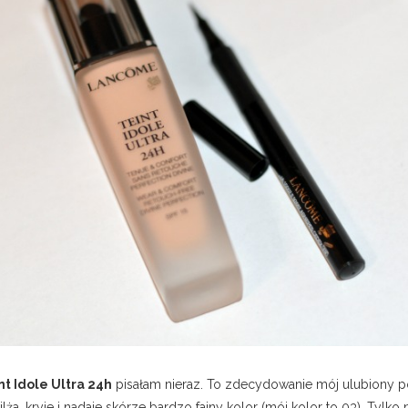
t Idole Ultra 24h
pisałam nieraz. To zdecydowanie mój ulubiony po
ilża, kryje i nadaje skórze bardzo fajny kolor (mój kolor to 03). Tyl