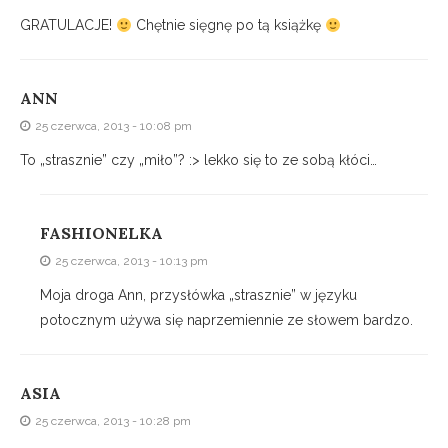
GRATULACJE!
Chętnie sięgnę po tą książkę
ANN
25 czerwca, 2013 - 10:08 pm
To „strasznie” czy „miło”? :> lekko się to ze sobą kłóci…
FASHIONELKA
25 czerwca, 2013 - 10:13 pm
Moja droga Ann, przysłówka „strasznie” w języku
potocznym używa się naprzemiennie ze słowem bardzo.
ASIA
25 czerwca, 2013 - 10:28 pm