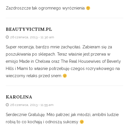
Zazdroszcze tak ogromnego wyróznienia
BEAUTYVICTIM.PL
26 czerwca, 2013 - 11:30 am
Super recenzja, bardzo mnie zachęciłaś. Zabieram się za
poszukiwania po sklepach. Teraz właśnie jest przerwa w
emisjo Made in Chelsea oraz The Real Housewives of Beverly
Hills i Miami to właśnie potrzebuję czegoś rozrywkowego na
wieczorny relaks przed snem
KAROLINA
26 czerwca, 2013 - 11:55 am
Serdecznie Gratuluję. Miło patrzeć jak młodzi, ambitni ludzie
robią to co kochają i odnoszą sukcesy