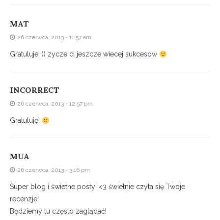
MAT
26 czerwca, 2013 - 11:57 am
Gratuluje ;)) zycze ci jeszcze wiecej sukcesow
INCORRECT
26 czerwca, 2013 - 12:57 pm
Gratuluję!
MUA
26 czerwca, 2013 - 3:16 pm
Super blog i świetne posty! <3 świetnie czyta się Twoje
recenzje!
Będziemy tu często zaglądać!