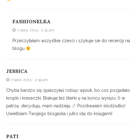
FASHIONELKA
2 lipca, 2013 - 2:31 pm
Przeczytałam wszystkie czesci i szykuje sie do recenzji na
blogu
JESSICA
7 lipca, 2013 - 2:39 pm
Chyba bardzo się śpieszyłaś robiąc wpisik, bo coś pozjadało
kropki i kreseczki. Brakuje też literki ę na końcu wyrazu :)) w
patrzę, decyduję, mam nadzieję :/. Pozdrawiam słodziutko!
Uwielbiam Twojego blogaska i jutro idę do księgarni!
PATI