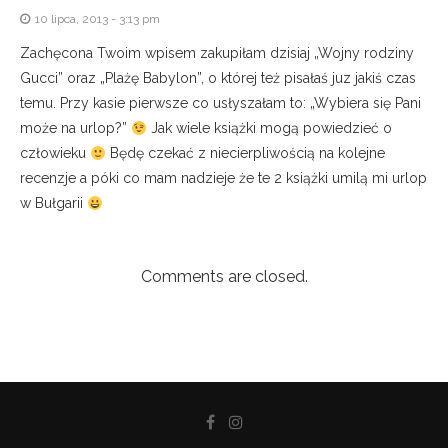
10 lipca, 2013 - 3:13 pm
Zachęcona Twoim wpisem zakupiłam dzisiaj „Wojny rodziny
Gucci” oraz „Plażę Babylon”, o której też pisałaś juz jakiś czas
temu. Przy kasie pierwsze co usłyszałam to: „Wybiera się Pani
może na urlop?”
Jak wiele książki mogą powiedzieć o
człowieku
Będę czekać z niecierpliwością na kolejne
recenzje a póki co mam nadzieje że te 2 książki umilą mi urlop
w Bułgarii
Comments are closed.