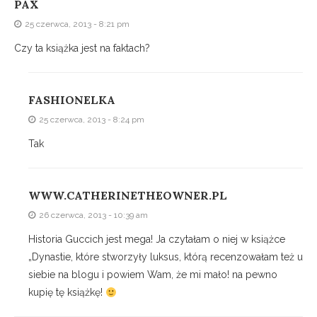
PAX
25 czerwca, 2013 - 8:21 pm
Czy ta książka jest na faktach?
FASHIONELKA
25 czerwca, 2013 - 8:24 pm
Tak
WWW.CATHERINETHEOWNER.PL
26 czerwca, 2013 - 10:39 am
Historia Guccich jest mega! Ja czytałam o niej w książce
„Dynastie, które stworzyły luksus, którą recenzowałam też u
siebie na blogu i powiem Wam, że mi mało! na pewno
kupię tę książkę!