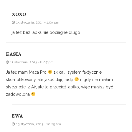
XOXO
15 stycznia, 2013 - 1:05 pm
ja tez bez lapka nie pociagne dlugo
KASIA
11 stycznia, 2013 - 8:07 pm
Ja też mam Maca Pro
13 cali, system faktycznie
skomplikowany, ale jakoś daję radę
nigdy nie miałam
styczności z Air, ale to przecież jabłko, więc musisz być
zadowolona
EWA
15 stycznia, 2013 - 10:29 am