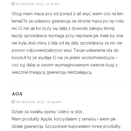
17 stycznia, 2013 - 11:21 am
Olog-mam maca pro od ponad 2 lat więc wiem coś na ten
temat.To że ustawisz gwarancję na stronie maca po np roku
nic Ci nie da bo liczy się data z dowodu zakupu której
każdy sprzedawca wymaga przy naprawie jak mała by ona
nie była.Jeśli miną 2 lata od tej daty sprzedawca za nic nie
ponosi odpowiedzialności więc Twoje ustawienia idą do
kosza.A to że wydaje Ci się że jesteś wszechwiedząca –
coż żyj dalej w swoim wyimaginowanym świecie iluzji z
wiecznie trwającą gwarancją niedziałającą.
AGA
20 stycznia, 2013 - 12:43 pm
Dzięki za światłą opinię. Uderz w stół…
Mam produkty Apple, korzystałam z serwisu i wiem jak
działa gwarancja. Szczęśliwie kupowałam nowe produkty,