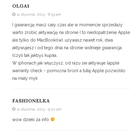
OLGA1
11 stycznia, 2013 - 8:53 pm
I gwarancję masz cały czas ale w momencie sprzedaży
warto zrobić aktywację na stronie ( to niedopatrzenie Apple
ale tylko do MacBooków)..używasz nawet rok, dwa
aktywujesz i od tego dnia na stronie widnieje gwarancja
(czyli tak jakbyś kupiła..
W iphonach jak włączysz, od razu sie aktywuje (apple
warranty check – pomocna broń) a tutaj Apple pozwoliło
na mały myk
FASHIONELKA
11 stycznia, 2013 - 9:02 pm
wow dzieki za info