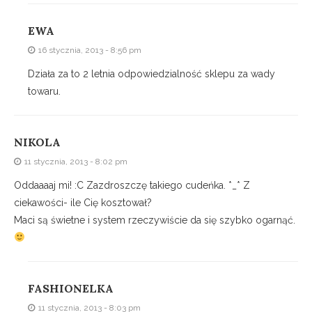
EWA
16 stycznia, 2013 - 8:56 pm
Działa za to 2 letnia odpowiedzialność sklepu za wady
towaru.
NIKOLA
11 stycznia, 2013 - 8:02 pm
Oddaaaaj mi! :C Zazdroszczę takiego cudeńka. *_* Z
ciekawości- ile Cię kosztował?
Maci są świetne i system rzeczywiście da się szybko ogarnąć.
FASHIONELKA
11 stycznia, 2013 - 8:03 pm