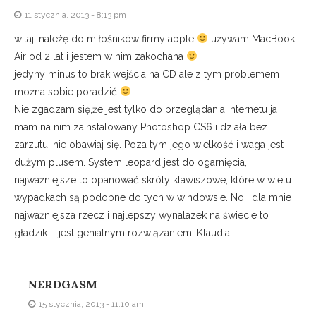
11 stycznia, 2013 - 8:13 pm
witaj, należę do miłośników firmy apple
używam MacBook
Air od 2 lat i jestem w nim zakochana
jedyny minus to brak wejścia na CD ale z tym problemem
można sobie poradzić
Nie zgadzam się,że jest tylko do przeglądania internetu ja
mam na nim zainstalowany Photoshop CS6 i działa bez
zarzutu, nie obawiaj się. Poza tym jego wielkość i waga jest
dużym plusem. System leopard jest do ogarnięcia,
najważniejsze to opanować skróty klawiszowe, które w wielu
wypadkach są podobne do tych w windowsie. No i dla mnie
najważniejsza rzecz i najlepszy wynalazek na świecie to
gładzik – jest genialnym rozwiązaniem. Klaudia.
NERDGASM
15 stycznia, 2013 - 11:10 am