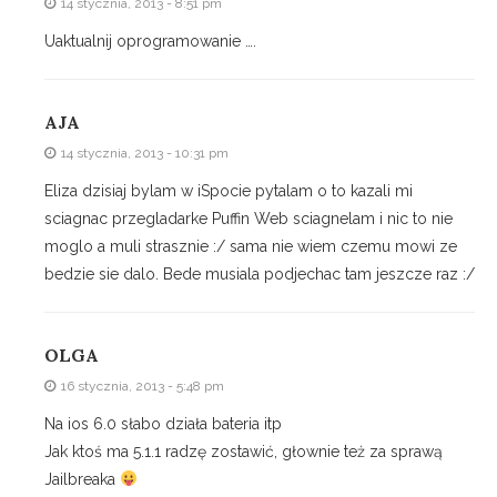
14 stycznia, 2013 - 8:51 pm
Uaktualnij oprogramowanie ….
AJA
14 stycznia, 2013 - 10:31 pm
Eliza dzisiaj bylam w iSpocie pytalam o to kazali mi
sciagnac przegladarke Puffin Web sciagnelam i nic to nie
moglo a muli strasznie :/ sama nie wiem czemu mowi ze
bedzie sie dalo. Bede musiala podjechac tam jeszcze raz :/
OLGA
16 stycznia, 2013 - 5:48 pm
Na ios 6.0 słabo działa bateria itp
Jak ktoś ma 5.1.1 radzę zostawić, głownie też za sprawą
Jailbreaka