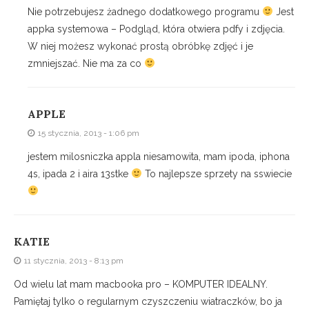
Nie potrzebujesz żadnego dodatkowego programu
Jest
appka systemowa – Podgląd, która otwiera pdfy i zdjęcia.
W niej możesz wykonać prostą obróbkę zdjęć i je
zmniejszać. Nie ma za co
APPLE
15 stycznia, 2013 - 1:06 pm
jestem milosniczka appla niesamowita, mam ipoda, iphona
4s, ipada 2 i aira 13stke
To najlepsze sprzety na sswiecie
KATIE
11 stycznia, 2013 - 8:13 pm
Od wielu lat mam macbooka pro – KOMPUTER IDEALNY.
Pamiętaj tylko o regularnym czyszczeniu wiatraczków, bo ja