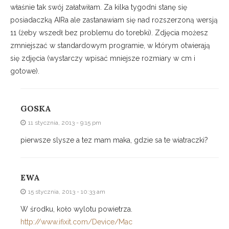
właśnie tak swój załatwiłam. Za kilka tygodni stanę się
posiadaczką AIRa ale zastanawiam się nad rozszerzoną wersją
11 (żeby wszedł bez problemu do torebki). Zdjęcia możesz
zmniejszać w standardowym programie, w którym otwierają
się zdjęcia (wystarczy wpisać mniejsze rozmiary w cm i
gotowe).
GOSKA
11 stycznia, 2013 - 9:15 pm
pierwsze slysze a tez mam maka, gdzie sa te wiatraczki?
EWA
15 stycznia, 2013 - 10:33 am
W środku, koło wylotu powietrza.
http://www.ifixit.com/Device/Mac