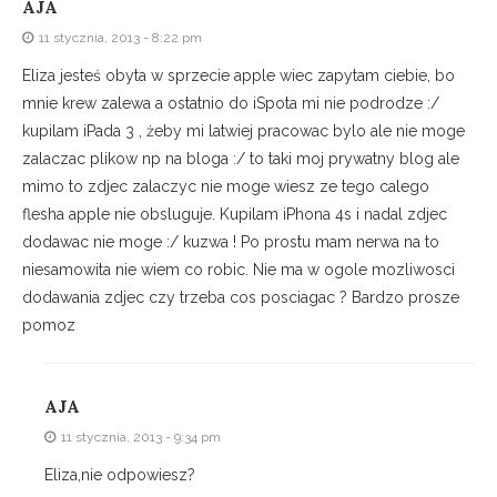
AJA
11 stycznia, 2013 - 8:22 pm
Eliza jesteś obyta w sprzecie apple wiec zapytam ciebie, bo
mnie krew zalewa a ostatnio do iSpota mi nie podrodze :/
kupilam iPada 3 , żeby mi latwiej pracowac bylo ale nie moge
zalaczac plikow np na bloga :/ to taki moj prywatny blog ale
mimo to zdjec zalaczyc nie moge wiesz ze tego calego
flesha apple nie obsluguje. Kupilam iPhona 4s i nadal zdjec
dodawac nie moge :/ kuzwa ! Po prostu mam nerwa na to
niesamowita nie wiem co robic. Nie ma w ogole mozliwosci
dodawania zdjec czy trzeba cos posciagac ? Bardzo prosze
pomoz
AJA
11 stycznia, 2013 - 9:34 pm
Eliza,nie odpowiesz?