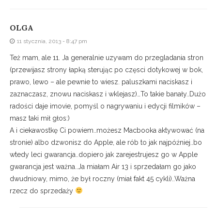
OLGA
11 stycznia, 2013 - 8:47 pm
Też mam, ale 11. Ja generalnie uzywam do przegladania stron
(przewijasz strony łapką sterując po częsci dotykowej w bok,
prawo, lewo – ale pewnie to wiesz. paluszkami naciskasz i
zaznaczasz, znowu naciskasz i wklejasz)…To takie banały..Dużo
radości daje imovie, pomyśl o nagrywaniu i edycji filmików –
masz taki mił głos:)
A i ciekawostkę Ci powiem..możesz Macbooka aktywować (na
stronie) albo dzwonisz do Apple, ale rób to jak najpóźniej..bo
wtedy leci gwarancja..dopiero jak zarejestrujesz go w Apple
gwarancja jest ważna..Ja miałam Air 13 i sprzedałam go jako
dwudniowy, mimo, że był roczny (miał fakt 45 cykli)..Ważna
rzecz do sprzedaży