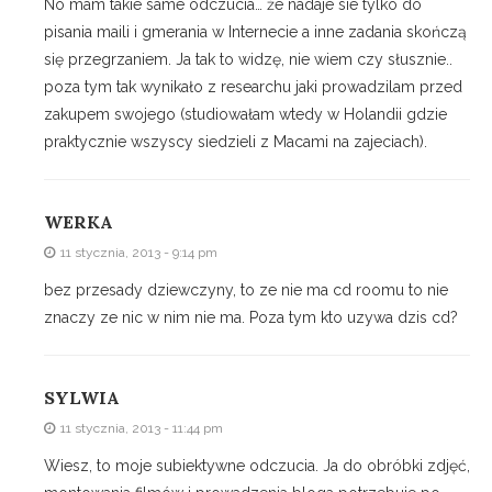
No mam takie same odczucia… że nadaje sie tylko do
pisania maili i gmerania w Internecie a inne zadania skończą
się przegrzaniem. Ja tak to widzę, nie wiem czy słusznie..
poza tym tak wynikało z researchu jaki prowadzilam przed
zakupem swojego (studiowałam wtedy w Holandii gdzie
praktycznie wszyscy siedzieli z Macami na zajeciach).
WERKA
11 stycznia, 2013 - 9:14 pm
bez przesady dziewczyny, to ze nie ma cd roomu to nie
znaczy ze nic w nim nie ma. Poza tym kto uzywa dzis cd?
SYLWIA
11 stycznia, 2013 - 11:44 pm
Wiesz, to moje subiektywne odczucia. Ja do obróbki zdjęć,