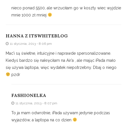
nieco ponad 5500, ale wrzuciłam go w koszty wiec wyjdzie
mnie 1000 zł mniej
HANNA Z ITSWHITEBLOG
11 stycznia, 2013 - 8:06 pm
Mac’i są świetne, intuicyjne i naprawde spersonalizowane.
Kiedyś bardzo się nakręciłam na Air’a , ale mając iPada mało
się używa laptopa, więc wydatek niepotrzebny. Dbaj o niego
pzdr
FASHIONELKA
11 stycznia, 2013 - 8:07 pm
To ja mam odwrotnie, iPada używam jedynie podczas
wyjazdów, a laptopa na co dzien