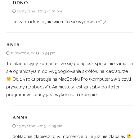
DDNO
15 stycznia, 2013 - 1:01 pm
co za madrosci „nie wiem to sie wypowiem” ;/
ANIA
11 stycznia, 2013 - 7:54 pm
To tak intuicyjny komputer, ze się połapiesz spokojnie sama. Ja
sie ograniczyłam do wygooglowania skrótów na klawiaturze
Od 1.5 roku pracuję na MacBooku Pro (komputer 2w 1 czyli
prywatny i „roboczy”). Air niestety jest za słaby do ilości
programów i pracy jaka wykonuje na kompie.
ANNA
15 stycznia, 2013 - 1:05 pm
dokladnie zlapiesz to w momencie o ile juz nie zlapalas