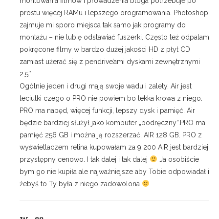
montowania filmów i prowadzenia bloga potrzebuje po
prostu więcej RAMu i lepszego orogramowania. Photoshop
zajmuje mi sporo miejsca tak samo jak programy do
montażu – nie lubię odstawiać fuszerki. Często też odpalam
pokręcone filmy w bardzo dużej jakości HD z płyt CD
zamiast użerać się z pendrive’ami dyskami zewnętrznymi
2,5″.
Ogólnie jeden i drugi mają swoje wadu i zalety. Air jest
leciutki czego o PRO nie powiem bo lekka krowa z niego.
PRO ma napęd, więcej funkcji, lepszy dysk i pamięć. Air
będzie bardziej służył jako komputer „podręczny”.PRO ma
pamięć 256 GB i można ją rozszerzać, AIR 128 GB. PRO z
wyświetlaczem retina kupowałam za 9 200 AIR jest bardziej
przystępny cenowo. I tak dalej i tak dalej
Ja osobiście
bym go nie kupiła ale najważniejsze aby Tobie odpowiadał i
żebyś to Ty była z niego zadowolona