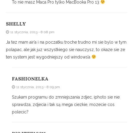
To nie masz Maca Pro tylko MacBooka Pro 13
SHELLY
11 stycznia, 2013 - 8:08 pm
Ja tez mam air’a i na poczatku troche trudno mi sie bylo w tym
polapac, ale jak juz wszystkiego sie nauczysz, to okaze sie ze
ten system jest wygodniejszy od windows’a
FASHIONELKA
11 stycznia, 2013 - 8:09 pm
Szukam programu do zmniejszania zdjec, iphoto sie nie
sprawdza, zdjecia i tak są mega ciezkie, mozecie cos
polecic?