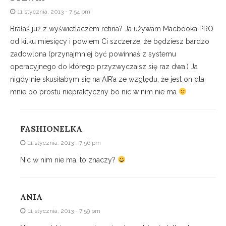
11 stycznia, 2013 - 7:54 pm
Brałaś już z wyświetlaczem retina? Ja używam Macbooka PRO
od kilku miesięcy i powiem Ci szczerze, że będziesz bardzo
zadowlona (przynajmniej być powinnaś z systemu
operacyjnego do którego przyzwyczaisz się raz dwa.) Ja
nigdy nie skusiłabym się na AIR’a ze względu, że jest on dla
mnie po prostu niepraktyczny bo nic w nim nie ma
FASHIONELKA
11 stycznia, 2013 - 7:56 pm
Nic w nim nie ma, to znaczy?
ANIA
11 stycznia, 2013 - 7:59 pm