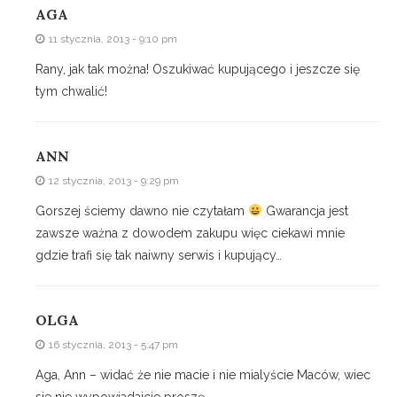
AGA
11 stycznia, 2013 - 9:10 pm
Rany, jak tak można! Oszukiwać kupującego i jeszcze się
tym chwalić!
ANN
12 stycznia, 2013 - 9:29 pm
Gorszej ściemy dawno nie czytałam
Gwarancja jest
zawsze ważna z dowodem zakupu więc ciekawi mnie
gdzie trafi się tak naiwny serwis i kupujący…
OLGA
16 stycznia, 2013 - 5:47 pm
Aga, Ann – widać że nie macie i nie mialyście Maców, wiec
sie nie wypowiadajcie proszę.