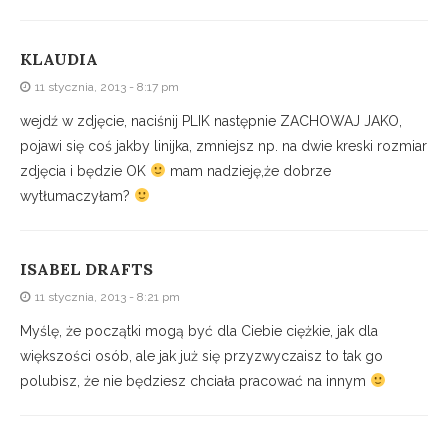
KLAUDIA
11 stycznia, 2013 - 8:17 pm
wejdź w zdjęcie, naciśnij PLIK następnie ZACHOWAJ JAKO,
pojawi się coś jakby linijka, zmniejsz np. na dwie kreski rozmiar
zdjęcia i będzie OK
mam nadzieję,że dobrze
wytłumaczyłam?
ISABEL DRAFTS
11 stycznia, 2013 - 8:21 pm
Myślę, że początki mogą być dla Ciebie ciężkie, jak dla
większości osób, ale jak już się przyzwyczaisz to tak go
polubisz, że nie będziesz chciała pracować na innym