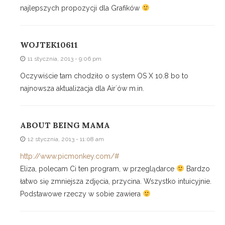
najlepszych propozycji dla Grafików
WOJTEK10611
11 stycznia, 2013 - 9:06 pm
Oczywiście tam chodziło o system OS X 10.8 bo to
najnowsza aktualizacja dla Air`ów m.in.
ABOUT BEING MAMA
12 stycznia, 2013 - 11:08 am
http://www.picmonkey.com/#
Eliza, polecam Ci ten program, w przeglądarce
Bardzo
łatwo się zmniejsza zdjęcia, przycina. Wszystko intuicyjnie.
Podstawowe rzeczy w sobie zawiera