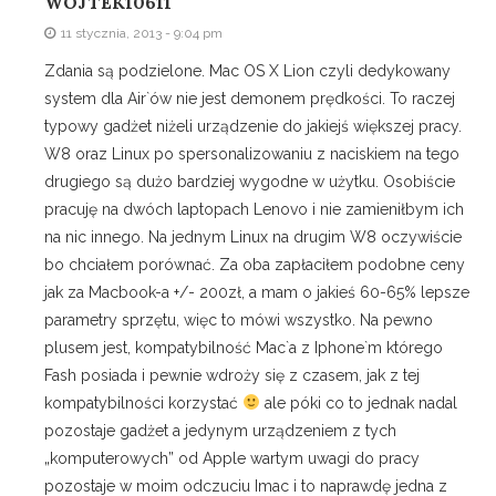
WOJTEK10611
11 stycznia, 2013 - 9:04 pm
Zdania są podzielone. Mac OS X Lion czyli dedykowany
system dla Air`ów nie jest demonem prędkości. To raczej
typowy gadżet niżeli urządzenie do jakiejś większej pracy.
W8 oraz Linux po spersonalizowaniu z naciskiem na tego
drugiego są dużo bardziej wygodne w użytku. Osobiście
pracuję na dwóch laptopach Lenovo i nie zamieniłbym ich
na nic innego. Na jednym Linux na drugim W8 oczywiście
bo chciałem porównać. Za oba zapłaciłem podobne ceny
jak za Macbook-a +/- 200zł, a mam o jakieś 60-65% lepsze
parametry sprzętu, więc to mówi wszystko. Na pewno
plusem jest, kompatybilność Mac`a z Iphone`m którego
Fash posiada i pewnie wdroży się z czasem, jak z tej
kompatybilności korzystać
ale póki co to jednak nadal
pozostaje gadżet a jedynym urządzeniem z tych
„komputerowych” od Apple wartym uwagi do pracy
pozostaje w moim odczuciu Imac i to naprawdę jedna z