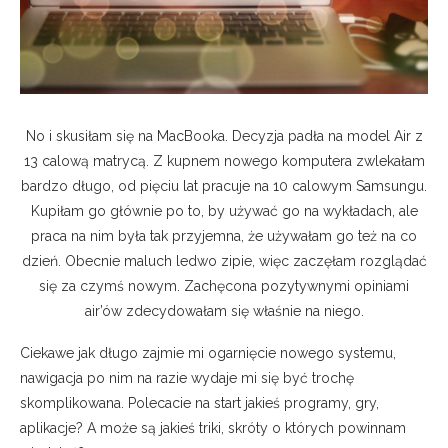
No i skusiłam się na MacBooka. Decyzja padła na model Air z
13 calową matrycą. Z kupnem nowego komputera zwlekałam
bardzo długo, od pięciu lat pracuje na 10 calowym Samsungu.
Kupiłam go głównie po to, by używać go na wykładach, ale
praca na nim była tak przyjemna, że używałam go też na co
dzień. Obecnie maluch ledwo zipie, więc zaczęłam rozglądać
się za czymś nowym. Zachęcona pozytywnymi opiniami
air’ów zdecydowałam się właśnie na niego.
Ciekawe jak długo zajmie mi ogarnięcie nowego systemu,
nawigacja po nim na razie wydaje mi się być trochę
skomplikowana. Polecacie na start jakieś programy, gry,
aplikacje? A może są jakieś triki, skróty o których powinnam