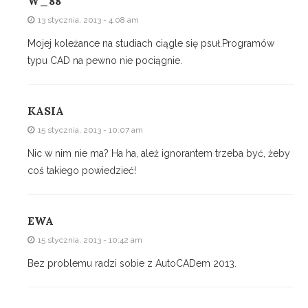
W_88
13 stycznia, 2013 - 4:08 am
Mojej koleżance na studiach ciągle się psuł.Programów
typu CAD na pewno nie pociągnie.
KASIA
15 stycznia, 2013 - 10:07 am
Nic w nim nie ma? Ha ha, ależ ignorantem trzeba być, żeby
coś takiego powiedzieć!
EWA
15 stycznia, 2013 - 10:42 am
Bez problemu radzi sobie z AutoCADem 2013.