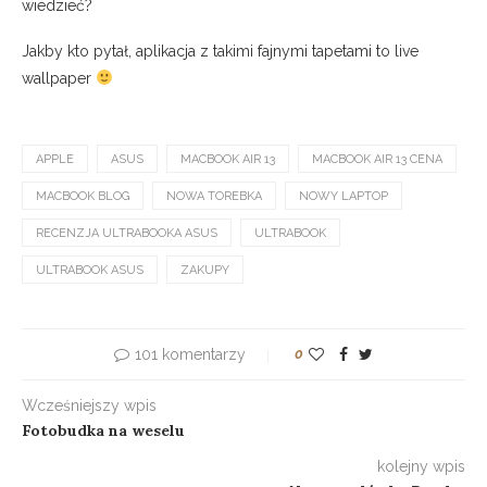
wiedzieć?
Jakby kto pytał, aplikacja z takimi fajnymi tapetami to live
wallpaper
APPLE
ASUS
MACBOOK AIR 13
MACBOOK AIR 13 CENA
MACBOOK BLOG
NOWA TOREBKA
NOWY LAPTOP
RECENZJA ULTRABOOKA ASUS
ULTRABOOK
ULTRABOOK ASUS
ZAKUPY
101 komentarzy
0
Wcześniejszy wpis
Fotobudka na weselu
kolejny wpis