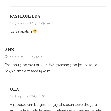
FASHIONELKA
15 stycznia, 2013 - 1:09 pm
juz zalapalam
ANN
11 stycznia, 2013 - 7:55 pm
Proponuję od razu przedłużyć gwarancję bo jest tylko na
rok,nie działa zasada rękojmi…
OLA
12 stycznia, 2013 - 1:26 pm
A ja odradzam bo gwarancja jest stosunkowo droga, a
przez wiele wiele lat bardzo intensywnej eksploatacji nie