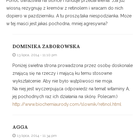
Ponoć uwrażliwia na słońce i funduje przebarwienia. JJa już
wiosną rezygnuję z kremów z retinolem i wracam do nich
dopiero w pazdzierniku. A tu proszę,taka niespodzianka. Może
w tej maści jest jakaś pochodna, mniej agresywna?
DOMINIKA ZABOROWSKA
13 lipca, 2014 - 11:10 pm
Poniżej świetna strona prowadzona przez osobę doskonale
znającą się na rzeczy i mającą ku temu stosowne
wykształcenie. Aby nie było wątpliwości nie moja.
Na niej jest wyczerpująca odpowiedź na temat witaminy A,
jej pochodnych raz ich działania na skórę. Polecam:)
http://www.biochemiaurody.com/slownik/retinol.html
AGGA
13 lipca, 2014 - 11:34 pm