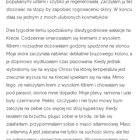
popękanymi ustami i szybko je regenerowała. Zaczęłam ją też
stosować na stopy by zapobiec rogowaceniu skóry. W końcu
stała się jednym z moich ulubionych kosmetyków.
Dwa tygodnie temu spędzaliśmy dwutygodniowe wakacje na
Krecie. Codziennie smarowałam się kremami z wysokim
filtrem i rozsądnie dozowałam godziny spędzone na słońcu.
Moja skóra zaczynała nabierać delikatnie brązowego koloru, a
ja stopniowo wydłużałam czas plażowania. Kiedy jednak
wybraliśmy się na wyspę Chrissi (na której temperatura jest
znacznie wyższa niż na Krecie) spiekłam się na raka. Mimo
tego, że nałożyłam krem z wysokim filtrem i chowałam się
pod parasol, słońce mnie dopadło. Moje plecy, ramiona i uda
były czerrrwone. Piekło, szczypało i nie było mowy bym
założyła na siebie coś więcej niż strój kąpielowy. Kiedy
leżałam na brzuchu, plując sobie w brodę, że tak się
załatwiłam, przypomniałam sobie o maści witaminowej. Maść
z witaminą A jest zalecana nie tylko na suchość skóry, ale też
na odmrożenia i słoneczne oparzenia. Wysmarowałam więc