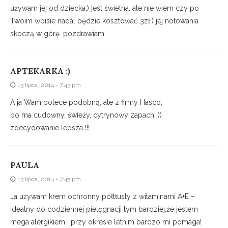
używam jej od dziecka;) jest świetna. ale nie wiem czy po
Twoim wpisie nadal będzie kosztować 3zł;) jej notowania
skoczą w górę. pozdrawiam
APTEKARKA :)
13 lipca, 2014 - 7:43 pm
A ja Wam polece podobną, ale z firmy Hasco,
bo ma cudowny, świeży, cytrynowy zapach :))
zdecydowanie lepsza !!!
PAULA
13 lipca, 2014 - 7:45 pm
Ja używam krem ochronny półtłusty z witaminami A+E –
idealny do codziennej pielęgnacji tym bardziej,że jestem
mega alergikiem i przy okresie letnim bardzo mi pomaga!