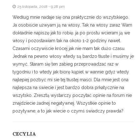
25 listopada, 2018 - 9:28 pm
Według mnie nadaje się ona praktycznie do wszytskiego.
Ja osobiście użwyam ją na włosy. Tak na włosy zaraz Wam
dokładnie napiszę jak to robię. ja po prostu wcieram ją we
włosy i pozostawiam tak na około 1-2 godziny nawet.
Czasami oczywiście krócej jak nie mam tak dużo czasu.
Jednak na pewno włosy wtedy są bardzo tłuste i musimy je
wymyć. Staram się ten zabieg przeprowadzać raz w
tygodniu i to wtedy jak biorę kąpiel w wannie gdyż wtedy
najlepiej pozbyć mi sie tej tłustej maści. Dla mnie jest ona
najlepsza na świecie i jest bardzo dobra prkatycznie na
wszytsko. Zresztą wystarczy poczytać opinie na forum nie
znajdziecie żadnej negatywnej. Wszystkie opinie to
pozytywne, a to jak wiecie o czymś świadczy prawda?
CECYLIA