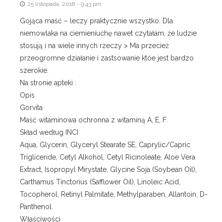
25 listopada, 2018 - 9:43 pm
Gojąca maść – leczy praktycznie wszystko. Dla
niemowlaka na ciemieniuchę nawet czytałam, że ludzie
stosują i na wiele innych rzeczy > Ma przecież
przeogromne działanie i zastsowanie któe jest bardzo
szerokie.
Na stronie apteki :
Opis
Gorvita
Maść witaminowa ochronna z witaminą A, E, F.
Skład według INCI
Aqua, Glycerin, Glyceryl Stearate SE, Caprylic/Capric
Trigliceride, Cetyl Alkohol, Cetyl Ricinoleate, Aloe Vera
Extract, Isopropyl Mirystate, Glycine Soja (Soybean Oil),
Carthamus Tinctorius (Safflower Oil), Linoleic Acid,
Tocopherol, Retinyl Palmitate, Methylparaben, Allantoin, D-
Panthenol.
Właściwości