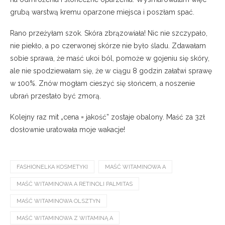
grubą warstwą kremu oparzone miejsca i poszłam spać.
Rano przeżyłam szok. Skóra zbrązowiała! Nic nie szczypało,
nie piekło, a po czerwonej skórze nie było śladu. Zdawałam
sobie sprawa, że maść ukoi ból, pomoże w gojeniu się skóry,
ale nie spodziewałam się, że w ciągu 8 godzin załatwi sprawę
w 100%. Znów mogłam cieszyć się słońcem, a noszenie
ubrań przestało być zmorą.
Kolejny raz mit „cena = jakość” zostaje obalony. Maść za 3zł
dosłownie uratowała moje wakacje!
FASHIONELKA KOSMETYKI
MAŚĆ WITAMINOWA A
MAŚĆ WITAMINOWA A RETINOLI PALMITAS
MAŚĆ WITAMINOWA OLSZTYN
MAŚĆ WITAMINOWA Z WITAMINĄ A