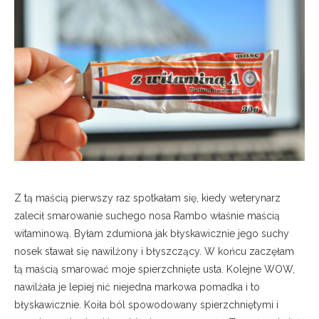
Z tą maścią pierwszy raz spotkałam się, kiedy weterynarz
zalecił smarowanie suchego nosa Rambo właśnie maścią
witaminową. Byłam zdumiona jak błyskawicznie jego suchy
nosek stawał się nawilżony i błyszczący. W końcu zaczęłam
tą maścią smarować moje spierzchnięte usta. Kolejne WOW,
nawilżała je lepiej nić niejedna markowa pomadka i to
błyskawicznie. Koiła ból spowodowany spierzchniętymi i