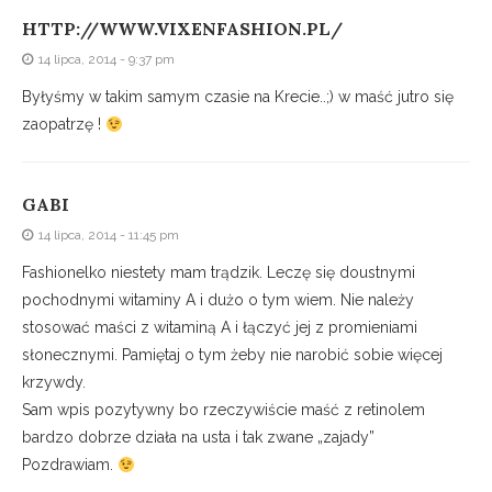
HTTP://WWW.VIXENFASHION.PL/
14 lipca, 2014 - 9:37 pm
Byłyśmy w takim samym czasie na Krecie..;) w maść jutro się
zaopatrzę !
GABI
14 lipca, 2014 - 11:45 pm
Fashionelko niestety mam trądzik. Leczę się doustnymi
pochodnymi witaminy A i dużo o tym wiem. Nie należy
stosować maści z witaminą A i łączyć jej z promieniami
słonecznymi. Pamiętaj o tym żeby nie narobić sobie więcej
krzywdy.
Sam wpis pozytywny bo rzeczywiście maść z retinolem
bardzo dobrze działa na usta i tak zwane „zajady”
Pozdrawiam.