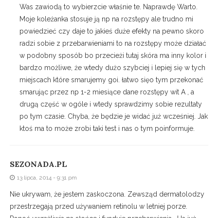
Was zawiodą to wybierzcie właśnie te. Naprawdę Warto.
Moje koleżanka stosuje ją np na rozstępy ale trudno mi
powiedzieć czy daje to jakieś duże efekty na pewno skoro
radzi sobie z przebarwieniami to na rozstępy może działać
w podobny sposób bo przecieżi tutaj skóra ma inny kolor i
bardzo możliwe, że wtedy dużo szybciej i lepiej się w tych
miejscach które smarujemy goi. łatwo sięo tym przekonać
smarując przez np 1-2 miesiące dane rozstępy wit A , a
drugą część w ogóle i wtedy sprawdzimy sobie rezultaty
po tym czasie. Chyba, że będzie je widać już wcześniej. Jak
ktoś ma to może zrobi taki test i nas o tym poinformuje.
SEZONADA.PL
13 lipca, 2014 - 9:31 pm
Nie ukrywam, że jestem zaskoczona. Zewsząd dermatolodzy
przestrzegają przed używaniem retinolu w letniej porze.