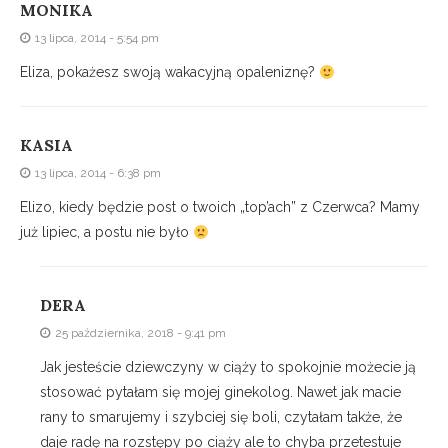
MONIKA
13 lipca, 2014 - 5:54 pm
Eliza, pokażesz swoją wakacyjną opaleniznę?
KASIA
13 lipca, 2014 - 6:38 pm
Elizo, kiedy będzie post o twoich „top’ach” z Czerwca? Mamy
już lipiec, a postu nie było
DERA
25 października, 2018 - 9:41 pm
Jak jesteście dziewczyny w ciąży to spokojnie możecie ją
stosować pytałam się mojej ginekolog. Nawet jak macie
rany to smarujemy i szybciej się boli, czytałam także, że
daje radę na rozstępy po ciąży ale to chyba przetestuje