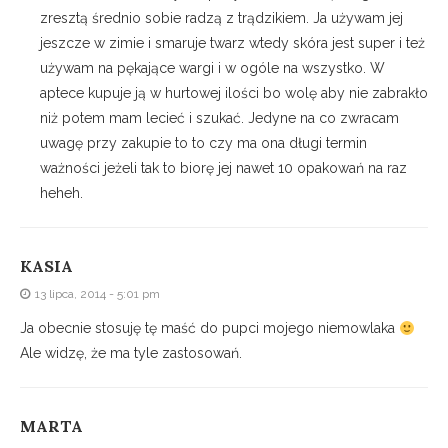
zresztą średnio sobie radzą z trądzikiem. Ja używam jej
jeszcze w zimie i smaruje twarz wtedy skóra jest super i też
używam na pękające wargi i w ogóle na wszystko. W
aptece kupuje ją w hurtowej ilości bo wolę aby nie zabrakło
niż potem mam lecieć i szukać. Jedyne na co zwracam
uwagę przy zakupie to to czy ma ona długi termin
ważności jeżeli tak to biorę jej nawet 10 opakowań na raz
heheh.
KASIA
13 lipca, 2014 - 5:01 pm
Ja obecnie stosuję tę maść do pupci mojego niemowlaka
Ale widzę, że ma tyle zastosowań.
MARTA