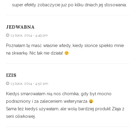
super efekty zobaczycie już po kilku dniach jej stosowania.
JEDWABNA
13 lipca, 2014 - 4:49 pm
Poznałam tę maść właśnie wtedy, kiedy słońce spiekło mnie
na skwarkę. Nic tak nie działa!
IZIS
13 lipca, 2014 - 4:52 pm
Kiedyś smarowałam nią nos chomika, gdy był mocno
podrażniony i za zaleceniem weterynarza
Sama tez kiedyś używałam, ale wolę bardziej produkt ZIaja z
serii oliwkowej.