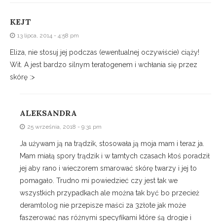
KEJT
13 lipca, 2014 - 4:58 pm
Eliza, nie stosuj jej podczas (ewentualnej oczywiście) ciąży!
Wit. A jest bardzo silnym teratogenem i wchłania się przez
skórę :>
ALEKSANDRA
25 września, 2018 - 9:31 pm
Ja używam ją na trądzik, stosowała ją moja mam i teraz ja.
Mam miałą spory trądzik i w tamtych czasach ktoś poradził
jej aby rano i wieczorem smarować skórę twarzy i jej to
pomagało. Trudno mi powiedzieć czy jest tak we
wszystkich przypadkach ale można tak być bo przecież
deramtolog nie przepisze maści za 3złote jak może
faszerować nas różnymi specyfikami które śą drogie i