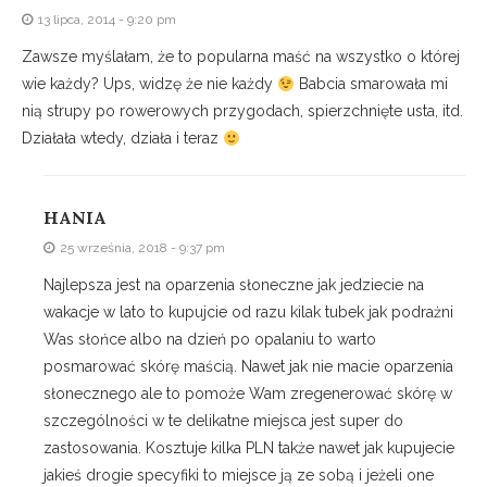
13 lipca, 2014 - 9:20 pm
Zawsze myślałam, że to popularna maść na wszystko o której
wie każdy? Ups, widzę że nie każdy
Babcia smarowała mi
nią strupy po rowerowych przygodach, spierzchnięte usta, itd.
Działała wtedy, działa i teraz
HANIA
25 września, 2018 - 9:37 pm
Najlepsza jest na oparzenia słoneczne jak jedziecie na
wakacje w lato to kupujcie od razu kilak tubek jak podrażni
Was słońce albo na dzień po opalaniu to warto
posmarować skórę maścią. Nawet jak nie macie oparzenia
słonecznego ale to pomoże Wam zregenerować skórę w
szczególności w te delikatne miejsca jest super do
zastosowania. Kosztuje kilka PLN także nawet jak kupujecie
jakieś drogie specyfiki to miejsce ją ze sobą i jeżeli one