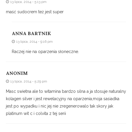
13 lipca, 2014 - 5:13 pm
maść sudocrem też jest super
ANNA BARTNIK
13 lipca, 2014 - 9:16 pm
Raczej nie na oparzenia słoneczne.
ANONIM
13 lipca, 2014 - 5:29 pm
Masc swietna ale to witamina bardzo silna a ja stosuje naturalny
kolagen silver i jest rewelacyjny na oparzenia,moja sasiadka
jest po wypadku i nic jej nie zregenerowalo tak skory jak
platinum wit c i colvita z tej serii