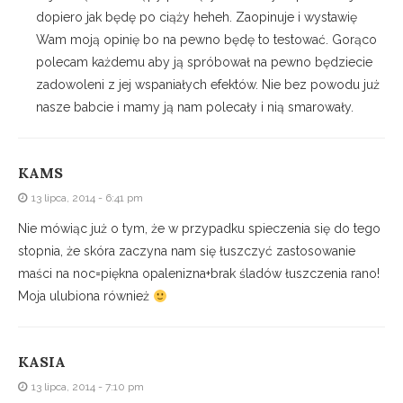
dopiero jak będę po ciąży heheh. Zaopinuje i wystawię
Wam moją opinię bo na pewno będę to testować. Gorąco
polecam każdemu aby ją spróbował na pewno będziecie
zadowoleni z jej wspaniałych efektów. Nie bez powodu już
nasze babcie i mamy ją nam polecały i nią smarowały.
KAMS
13 lipca, 2014 - 6:41 pm
Nie mówiąc już o tym, że w przypadku spieczenia się do tego
stopnia, że skóra zaczyna nam się łuszczyć zastosowanie
maści na noc=piękna opalenizna+brak śladów łuszczenia rano!
Moja ulubiona również
KASIA
13 lipca, 2014 - 7:10 pm