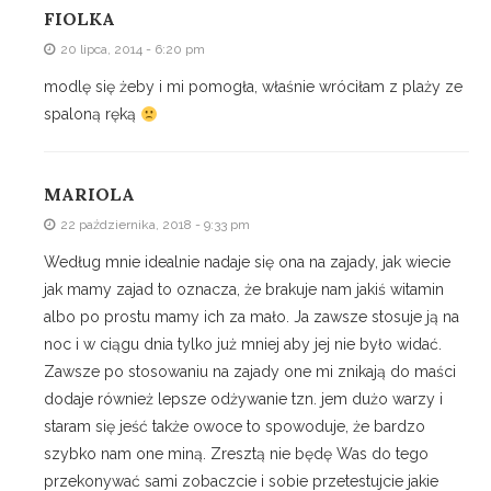
FIOLKA
20 lipca, 2014 - 6:20 pm
modlę się żeby i mi pomogła, właśnie wróciłam z plaży ze
spaloną ręką
MARIOLA
22 października, 2018 - 9:33 pm
Według mnie idealnie nadaje się ona na zajady, jak wiecie
jak mamy zajad to oznacza, że brakuje nam jakiś witamin
albo po prostu mamy ich za mało. Ja zawsze stosuje ją na
noc i w ciągu dnia tylko już mniej aby jej nie było widać.
Zawsze po stosowaniu na zajady one mi znikają do maści
dodaje również lepsze odżywanie tzn. jem dużo warzy i
staram się jeść także owoce to spowoduje, że bardzo
szybko nam one miną. Zresztą nie będę Was do tego
przekonywać sami zobaczcie i sobie przetestujcie jakie