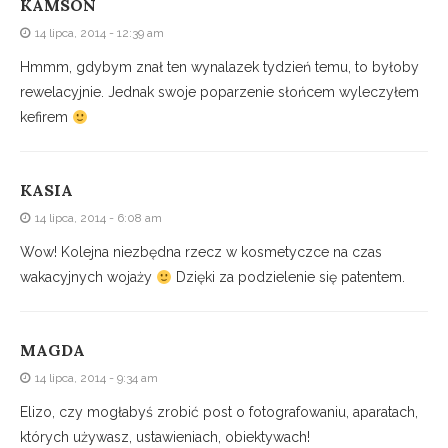
KAMSON
14 lipca, 2014 - 12:39 am
Hmmm, gdybym znał ten wynalazek tydzień temu, to byłoby
rewelacyjnie. Jednak swoje poparzenie słońcem wyleczyłem
kefirem
KASIA
14 lipca, 2014 - 6:08 am
Wow! Kolejna niezbędna rzecz w kosmetyczce na czas
wakacyjnych wojaży
Dzięki za podzielenie się patentem.
MAGDA
14 lipca, 2014 - 9:34 am
Elizo, czy mogłabyś zrobić post o fotografowaniu, aparatach,
których używasz, ustawieniach, obiektywach!