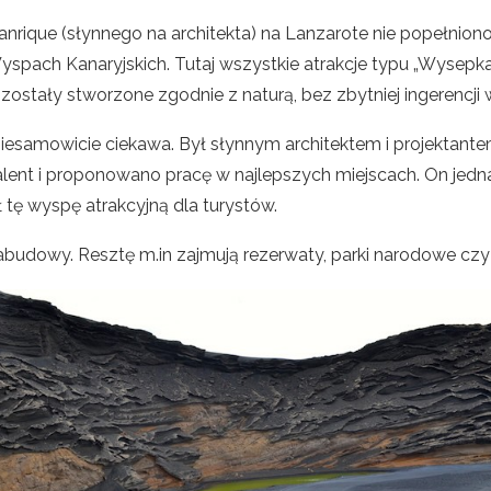
nrique (słynnego na architekta)
na Lanzarote nie popełnion
Wyspach Kanaryjskich. Tutaj wszystkie atrakcje typu „Wysepka
stały stworzone zgodnie z naturą, bez zbytniej ingerencji 
iesamowicie ciekawa. Był słynnym architektem i projektante
lent i proponowano pracę w najlepszych miejscach. On jedna
ł tę wyspę atrakcyjną dla turystów.
abudowy. Resztę m.in zajmują rezerwaty, parki narodowe czy 