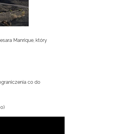
esara Manrique, który
ograniczenia co do
.o)