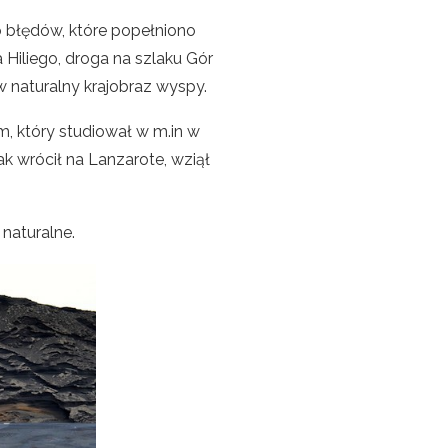
o błędów, które popełniono
 Hiliego, droga na szlaku Gór
w naturalny krajobraz wyspy.
m, który studiował w m.in w
k wrócił na Lanzarote, wziął
naturalne.