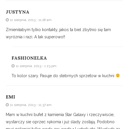
JUSTYNA
11 sierpnia, 2013 - 11:18 am
Zmieniłabym tylko kontakty, jakoś ta biel zbytnio się tam
wyróżnia i razi. A tak superowo!!
FASHIONELKA
11 sierpnia, 2013 - 1:23 pm
To kolor szary. Pasuje do stebrnych sprzetow w kuchni
EMI
11 sierpnia, 2013 - 11:37 am
Mam w kuchni bufet z kamienia Star Galaxy i rzeczywiscie,
wystarczy sie oprzeć rękoma i już ślady zostają. Podobno
myć najlepiej tylko wodą ew. woda + Ludwik etc. Wygląda za