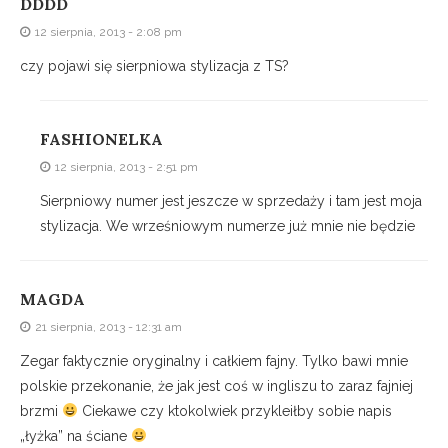
DDDD
12 sierpnia, 2013 - 2:08 pm
czy pojawi się sierpniowa stylizacja z TS?
FASHIONELKA
12 sierpnia, 2013 - 2:51 pm
Sierpniowy numer jest jeszcze w sprzedaży i tam jest moja
stylizacja. We wrześniowym numerze już mnie nie będzie
MAGDA
21 sierpnia, 2013 - 12:31 am
Zegar faktycznie oryginalny i całkiem fajny. Tylko bawi mnie
polskie przekonanie, że jak jest coś w ingliszu to zaraz fajniej
brzmi
Ciekawe czy ktokolwiek przykleiłby sobie napis
„łyżka” na ściane