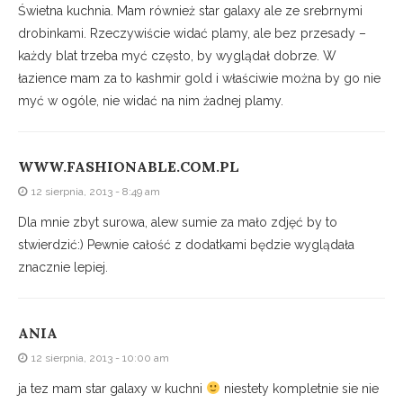
Świetna kuchnia. Mam również star galaxy ale ze srebrnymi
drobinkami. Rzeczywiście widać plamy, ale bez przesady –
każdy blat trzeba myć często, by wyglądał dobrze. W
łazience mam za to kashmir gold i właściwie można by go nie
myć w ogóle, nie widać na nim żadnej plamy.
WWW.FASHIONABLE.COM.PL
12 sierpnia, 2013 - 8:49 am
Dla mnie zbyt surowa, alew sumie za mało zdjęć by to
stwierdzić:) Pewnie całość z dodatkami będzie wyglądała
znacznie lepiej.
ANIA
12 sierpnia, 2013 - 10:00 am
ja tez mam star galaxy w kuchni
niestety kompletnie sie nie