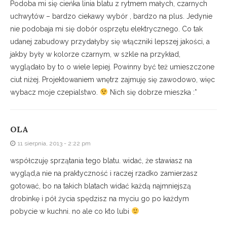
Podoba mi się cieńka linia blatu z rytmem małych, czarnych
uchwytów – bardzo ciekawy wybór , bardzo na plus. Jedynie
nie podobaja mi się dobór osprzętu elektrycznego. Co tak
udanej zabudowy przydałyby się włączniki lepszej jakości, a
jakby były w kolorze czarnym, w szkle na przykład,
wyglądało by to o wiele lepiej. Powinny być też umieszczone
ciut niżej. Projektowaniem wnętrz zajmuję się zawodowo, więc
wybacz moje czepialstwo.
Nich się dobrze mieszka :*
OLA
11 sierpnia, 2013 - 2:22 pm
współczuję sprzątania tego blatu. widać, że stawiasz na
wygląd,a nie na praktyczność i raczej rzadko zamierzasz
gotować, bo na takich blatach widać każdą najmniejszą
drobinkę i pół życia spędzisz na myciu go po każdym
pobycie w kuchni. no ale co kto lubi