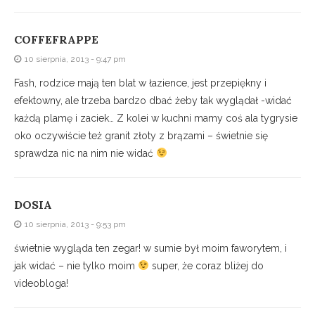
COFFEFRAPPE
10 sierpnia, 2013 - 9:47 pm
Fash, rodzice mają ten blat w łazience, jest przepiękny i
efektowny, ale trzeba bardzo dbać żeby tak wyglądał -widać
każdą plamę i zaciek… Z kolei w kuchni mamy coś ala tygrysie
oko oczywiście też granit złoty z brązami – świetnie się
sprawdza nic na nim nie widać
DOSIA
10 sierpnia, 2013 - 9:53 pm
świetnie wygląda ten zegar! w sumie był moim faworytem, i
jak widać – nie tylko moim
super, że coraz bliżej do
videobloga!