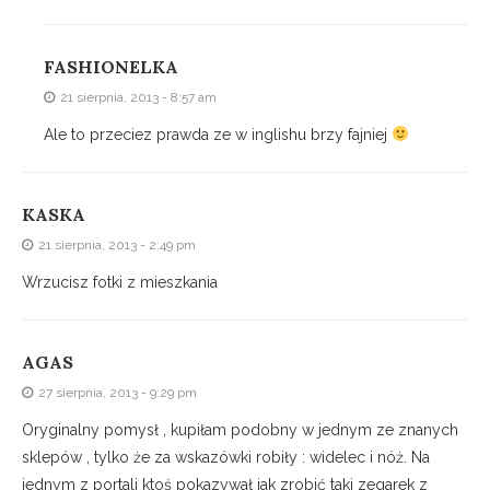
FASHIONELKA
21 sierpnia, 2013 - 8:57 am
Ale to przeciez prawda ze w inglishu brzy fajniej
KASKA
21 sierpnia, 2013 - 2:49 pm
Wrzucisz fotki z mieszkania
AGAS
27 sierpnia, 2013 - 9:29 pm
Oryginalny pomysł , kupiłam podobny w jednym ze znanych
sklepów , tylko że za wskazówki robiły : widelec i nóż. Na
jednym z portali ktoś pokazywał jak zrobić taki zegarek z