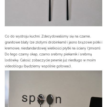
Co do wystroju kuchni. Zdecydowaliśmy się na czarne,
granitowe blaty (ze złotymi drobinkami) i jasno brązowe półki i
kremowe, niestandardowej wielkości płytki na ściany (3mx1m).
Do tego czarny okap, czarno srebrny piekarnik i srebrną
lodówkę. Całość zobaczycie pewnie już niedługo w moim
videoblogu (będziemy wspólnie gotować).