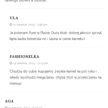
rankingu siłowni w lublinie…
ULA
11 sierpnia, 2013 - 7:58 pm
Ja polecam Pure w Plazie. Duży klub, dobrej jakości sprzęt,
fajna kadra trenerska no i sauna w cenie karnetu:)
FASHIONELKA
14 sierpnia, 2013 - 11:13 pm
Chodzę do cube, kupujemy zwykle karnet na pol roku i
wtedy wychodzi mega tanio, chyba 70zl w przeliczeniu na
miesiąc
AGA
11 sierpnia, 2013 - 6:49 pm