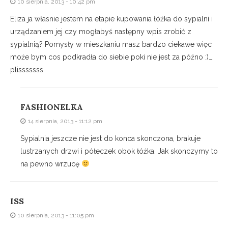
10 sierpnia, 2013 - 10:42 pm
Eliza ja własnie jestem na etapie kupowania łóżka do sypialni i
urządzaniem jej czy mogłabyś następny wpis zrobić z
sypialnią? Pomysły w mieszkaniu masz bardzo ciekawe więc
może bym cos podkradła do siebie poki nie jest za późno :)….
plisssssss
FASHIONELKA
14 sierpnia, 2013 - 11:12 pm
Sypialnia jeszcze nie jest do konca skonczona, brakuje
lustrzanych drzwi i półeczek obok łóżka. Jak skonczymy to
na pewno wrzucę
ISS
10 sierpnia, 2013 - 11:05 pm