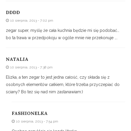
DDDD
10 sierpnia, 2013 - 7:02 pm
zegar super, myślę że cała kuchnia będzie mi się podobać…
bo ta trawa w przedpokoju w ogóle mnie nie przekonuje ….
NATALIA
10 sierpnia, 2013 - 7:38 pm
Elizka, a ten zegar to jest jedna całość, czy składa się z
osobnych elementów całkiem, które trzeba przyczepiać do
ściany? Bo też się nad nim zastanawiam:)
FASHIONELKA
10 sierpnia, 2013 - 7:54 pm