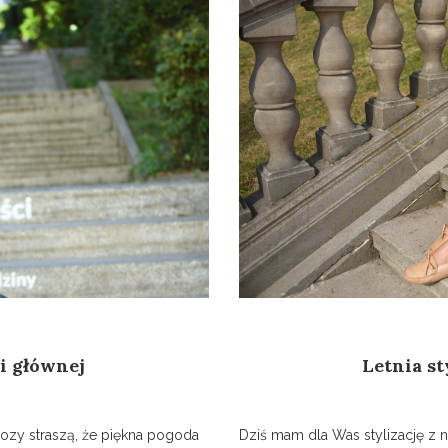
li głównej
Letnia st
nozy straszą, że piękna pogoda
Dziś mam dla Was stylizację z n