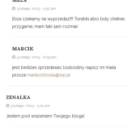
MELA
3 lutego, 2013 - 3:52 pm
Eliza czekamy na wyprzedaz!!!! Torebki albo buty chetnie
przygarne, mam taki sam rozmiar
MARCIK
4 lutego, 2013 - 6:25 pm
jesli bedizes sprzedawac louboutiny napisz mi maila
prosze
martacichoska@wp.pl
ZENALKA
3 lutego, 2013 - 3:01 pm
Jestem pod wrażeniem Twojego bloga!