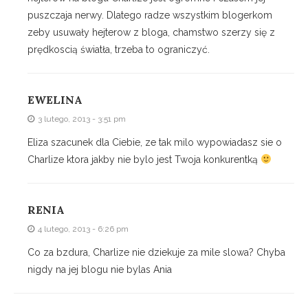
puszczaja nerwy. Dlatego radze wszystkim blogerkom
zeby usuwały hejterow z bloga, chamstwo szerzy się z
prędkoscią światła, trzeba to ograniczyć.
EWELINA
3 lutego, 2013 - 3:51 pm
Eliza szacunek dla Ciebie, ze tak milo wypowiadasz sie o
Charlize ktora jakby nie bylo jest Twoja konkurentką
RENIA
4 lutego, 2013 - 6:26 pm
Co za bzdura, Charlize nie dziekuje za mile slowa? Chyba
nigdy na jej blogu nie bylas Ania