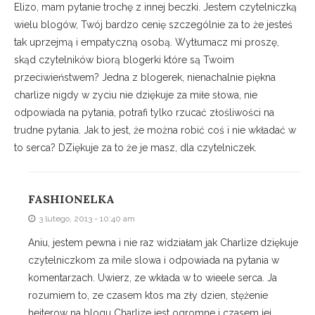
Elizo, mam pytanie trochę z innej beczki. Jestem czytelniczką
wielu blogów, Twój bardzo cenię szczególnie za to że jesteś
tak uprzejmą i empatyczną osobą. Wytłumacz mi proszę,
skąd czytelników biorą blogerki które są Twoim
przeciwieństwem? Jedna z blogerek, nienachalnie piękna
charlize nigdy w zyciu nie dziękuje za miłe słowa, nie
odpowiada na pytania, potrafi tylko rzucać złośliwości na
trudne pytania. Jak to jest, że można robić coś i nie wkładać w
to serca? DZiękuje za to że je masz, dla czytelniczek.
FASHIONELKA
3 lutego, 2013 - 10:40 am
Aniu, jestem pewna i nie raz widziałam jak Charlize dziękuje
czytelniczkom za mile slowa i odpowiada na pytania w
komentarzach. Uwierz, ze wkłada w to wieele serca. Ja
rozumiem to, ze czasem ktos ma zły dzien, stężenie
hejterow na blogu Charlize jest ogromne i czasem jej