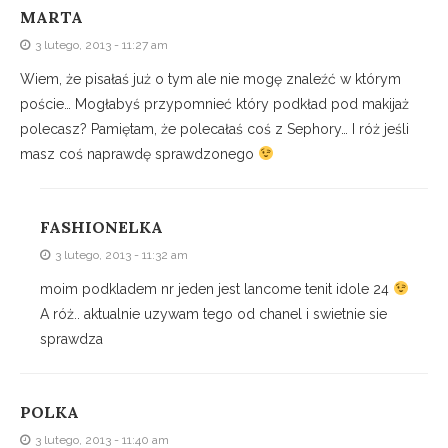
MARTA
3 lutego, 2013 - 11:27 am
Wiem, że pisałaś już o tym ale nie mogę znaleźć w którym
poście… Mogłabyś przypomnieć który podkład pod makijaż
polecasz? Pamiętam, że polecałaś coś z Sephory… I róż jeśli
masz coś naprawdę sprawdzonego
FASHIONELKA
3 lutego, 2013 - 11:32 am
moim podkladem nr jeden jest lancome tenit idole 24
A róż.. aktualnie uzywam tego od chanel i swietnie sie
sprawdza
POLKA
3 lutego, 2013 - 11:40 am