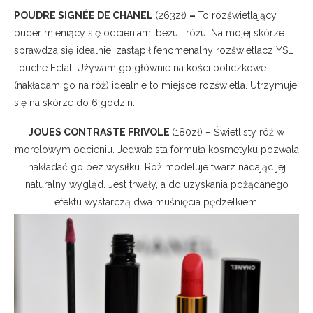
POUDRE SIGNÉE DE CHANEL
(263zł)
–
To rozświetlający
puder mieniący się odcieniami beżu i różu. Na mojej skórze
sprawdza się idealnie, zastąpił fenomenalny rozświetlacz YSL
Touche Eclat. Używam go głównie na kości policzkowe
(nakładam go na róż) idealnie to miejsce rozświetla. Utrzymuje
się na skórze do 6 godzin.
JOUES CONTRASTE FRIVOLE
(180zł) – Świetlisty róż w
morelowym odcieniu. Jedwabista formuła kosmetyku pozwala
nakładać go bez wysiłku. Róż modeluje twarz nadając jej
naturalny wygląd. Jest trwały, a do uzyskania pożądanego
efektu wystarczą dwa muśnięcia pędzelkiem.