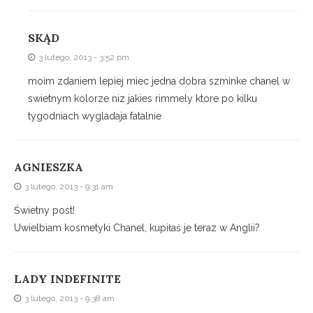
SKĄD
3 lutego, 2013 - 3:52 pm
moim zdaniem lepiej miec jedna dobra szminke chanel w
swietnym kolorze niz jakies rimmely ktore po kilku
tygodniach wygladaja fatalnie
AGNIESZKA
3 lutego, 2013 - 9:31 am
Świetny post!
Uwielbiam kosmetyki Chanel, kupiłaś je teraz w Anglii?
LADY INDEFINITE
3 lutego, 2013 - 9:38 am