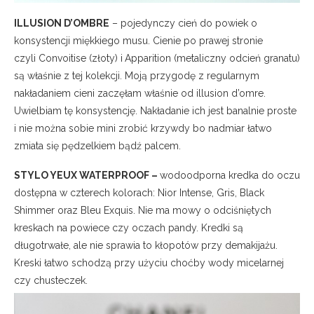
ILLUSION D’OMBRE
– pojedynczy cień do powiek o
konsystencji miękkiego musu. Cienie po prawej stronie
czyli Convoitise (złoty) i
Apparition (metaliczny odcień granatu)
są właśnie z tej kolekcji. Moją przygodę z regularnym
nakładaniem cieni zaczęłam właśnie od illusion d’omre.
Uwielbiam tę konsystencję. Nakładanie ich jest banalnie proste
i nie można sobie mini zrobić krzywdy bo nadmiar łatwo
zmiata się pędzelkiem bądź palcem.
STYLO YEUX WATERPROOF –
wodoodporna kredka do oczu
dostępna w czterech kolorach: Nior Intense, Gris, Black
Shimmer oraz Bleu Exquis. Nie ma mowy o odciśniętych
kreskach na powiece czy oczach pandy. Kredki są
długotrwałe, ale nie sprawia to kłopotów przy demakijażu.
Kreski łatwo schodzą przy użyciu choćby wody micelarnej
czy chusteczek.