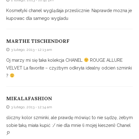
2 lutego, 2013 - 10:42 pm
Kosmetyki chanel wyglądaja przeslicznie. Naprawde mozna je
kupowac dla samego wygladu
MARTHE TISCHENDORF
3 lutego, 2013 - 12:13 am
Oj marzy mi się taka kolekcja CHANEL
ROUGE ALLURE
VELVET La favorite – czyżbym odkryła idealny odcień szminki
?
MIKALAFASHION
3 lutego, 2013 - 12:14 am
śliczny kolor szminki, ale prawdę mówiąc to nie sądzę, żebym
sobie taką miała kupić :/ nie dla mnie (i mojej kieszeni) Chanel
;P