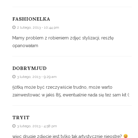
FASHIONELKA
2 lutego, 2013 - 10:44 pm
Mamy problem z robieniem zdjęć stylizacji, resztę
opanowałam
DOBRYMJUD
3 lutego, 2013 - 9:29 am
50tką może być rzeczywiście trudno, może warto
zainwestować w jakiś 85, ewentualnie nada się też sam kit (:
TRYIT
3 lutego, 2013 - 4:58 pm
więc drugie zdjęcie jest tylko tak artystycznie nieostre?