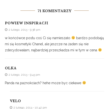
71 KOMENTARZY
POWIEW INSPIRACJI
2 lutego, 2013 - 9:38 pm
w końcówce postu coś Ci się namieszało
bardzo podobają
mi się kosmetyki Chanel, ale jeszcze na żaden się nie
zdecydowałam, najbardziej przeszkadza mi w tym w cena
OLKA
2 lutego, 2013 - 9:43 pm
Panda na paznokciach? hehe moze byc ciekawe
VELO
2 lutego, 2013 - 10:42 pm