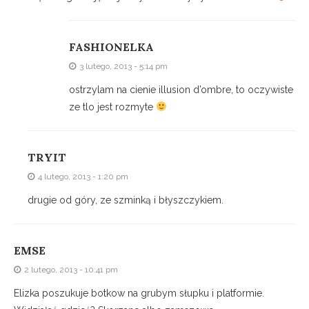
FASHIONELKA
3 lutego, 2013 - 5:14 pm
ostrzylam na cienie illusion d’ombre, to oczywiste
ze tlo jest rozmyte
TRYIT
4 lutego, 2013 - 1:20 pm
drugie od góry, ze szminką i błyszczykiem.
EMSE
2 lutego, 2013 - 10:41 pm
Elizka poszukuje botkow na grubym słupku i platformie.