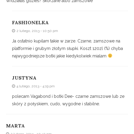
Widziałaś gdzieś? Skorzane albo zamszowe
FASHIONELKA
2 lutego, 2013 - 10:50 pm
Ja ostatnio kupilam takie w zarze. Czarne, zamszowe na
platformie i grubym złotym słupki. Koszt 120zl (%) chyba
najwygodniejsze botki jakie kiedykolwiek mialam
JUSTYNA
4 lutego, 2013 - 4:19 pm
polecam Vagabond i botki Dee- czarne zamszowe lub ze
skóry z połyskiem, cudo, wygodne i stabilne.
MARTA