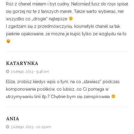
Róż z chanel miałam i był cudny. Natomiast tusz do rzęs spisał
się gorzej niż te z tańszych marek. Także warto wybierać, nie
wszystko co „drogie” najlepsze
I zgadzam się z przedmówczynią, kosmetyki chanel sa tak
pieknie opakowane, że mozna je kupić tylko ze względu na to
KATARYNKA
3 lutego, 2013 - 9:48 am
Eliza, zrobisz kiedyś wpis o tym, na co „stawiasz” podczas
komponowania posiłków, co lubisz, co Ci pomaga w
utrzymywaniu linii itp.? Chętnie bym się zainspirowała
ANIA
3 lutego, 2013 - 10:29 am