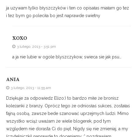
ja uzywam tylko błyszczyków i ten co opisałas miałam go tez
i tez bym go poleciła bo jest naprawde swietny
XOXO
3 lutego, 2013 - 3:51 pm
a ja nie lubie w ogole blyszczykow, swieca sie jak psu…
ANIA
3 lutego, 2013 - 11:55 am
Dziękuje za odpowiedz Elizo:) to bardzo miłe że bronisz
koleżanki z branży. Oprócz tego że odniosłaś sukces, zostałaś
fajną osobą, zawsze bede szanować uprzejmych ludzi. Mimo
wszystko wciąż uważam że wiele blogerek, pod tym
względem nie dorasta Ci do pięt. Nigdy się nie zmieniaj, a my
(czytelniczki) naprawde to doceniamy :* pozdrawiam