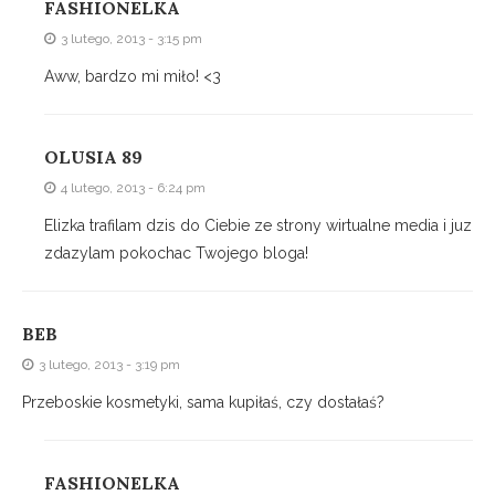
FASHIONELKA
3 lutego, 2013 - 3:15 pm
Aww, bardzo mi miło! <3
OLUSIA 89
4 lutego, 2013 - 6:24 pm
Elizka trafilam dzis do Ciebie ze strony wirtualne media i juz
zdazylam pokochac Twojego bloga!
BEB
3 lutego, 2013 - 3:19 pm
Przeboskie kosmetyki, sama kupiłaś, czy dostałaś?
FASHIONELKA