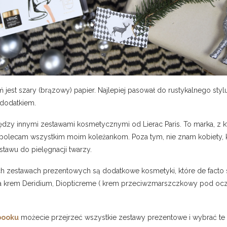
est szary (brązowy) papier. Najlepiej pasował do rustykalnego styl
 dodatkiem.
ędzy innymi zestawami kosmetycznymi od Lierac Paris. To marka, z k
olecam wszystkim moim koleżankom. Poza tym, nie znam kobiety, kt
awu do pielęgnacji twarzy.
ych zestawach prezentowych są dodatkowe kosmetyki, które de facto s
a krem Deridium, Diopticreme ( krem przeciwzmarszczkowy pod oczy)
booku
możecie przejrzeć wszystkie zestawy prezentowe i wybrać te 