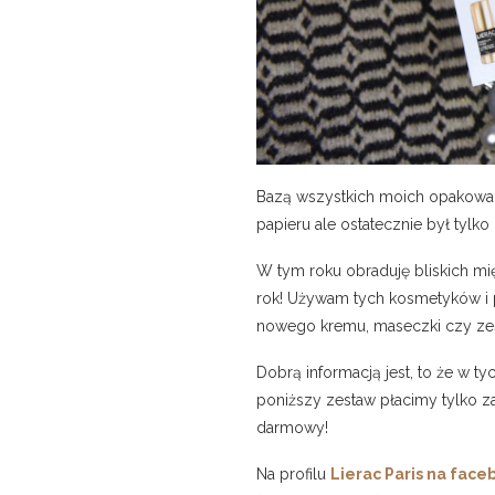
Bazą wszystkich moich opakowań j
papieru ale ostatecznie był tylko
W tym roku obraduję bliskich mi
rok! Używam tych kosmetyków i p
nowego kremu, maseczki czy zest
Dobrą informacją jest, to że w t
poniższy zestaw płacimy tylko z
darmowy!
Na profilu
Lierac Paris na face