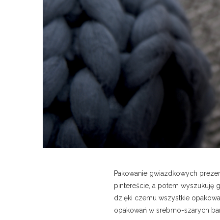
Pakowanie gwiazdkowych prezentó
pintereście, a potem wyszukuję
dzięki czemu wszystkie opakowani
opakowań w srebrno-szarych bar