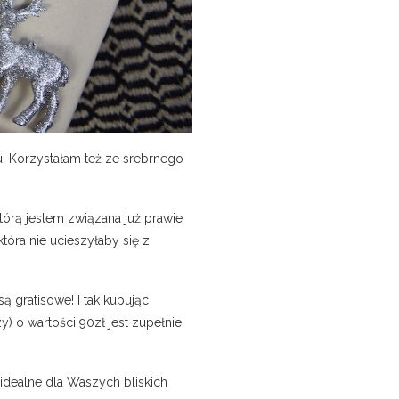
u. Korzystałam też ze srebrnego
tórą jestem związana już prawie
óra nie ucieszyłaby się z
ą gratisowe! I tak kupując
 o wartości 90zł jest zupełnie
idealne dla Waszych bliskich