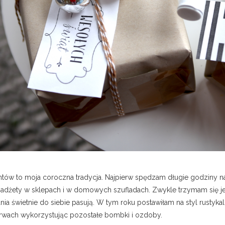
w to moja coroczna tradycja. Najpierw spędzam długie godziny na s
 gadżety w sklepach i w domowych szufladach. Zwykle trzymam si
a świetnie do siebie pasują. W tym roku postawiłam na styl rustyka
wach wykorzystując pozostałe bombki i ozdoby.