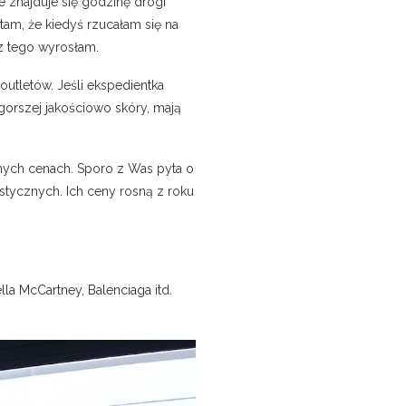
 znajduje się godzinę drogi
tam, że kiedyś rzucałam się na
 z tego wyrosłam.
outletów. Jeśli ekspedientka
 gorszej jakościowo skóry, mają
jnych cenach. Sporo z Was pyta o
ystycznych. Ich ceny rosną z roku
lla McCartney, Balenciaga itd.