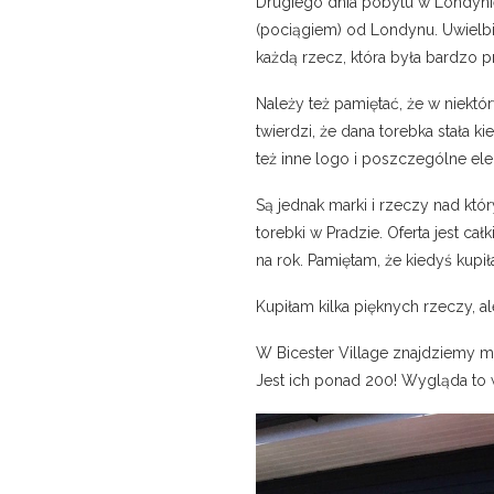
Drugiego dnia pobytu w Londynie
(pociągiem) od Londynu. Uwielbia
każdą rzecz, która była bardzo p
Należy też pamiętać, że w niektó
twierdzi, że dana torebka stała k
też inne logo i poszczególne el
Są jednak marki i rzeczy nad kt
torebki w Pradzie. Oferta jest c
na rok. Pamiętam, że kiedyś kupi
Kupiłam kilka pięknych rzeczy, a
W Bicester Village znajdziemy m.i
Jest ich ponad 200! Wygląda to 