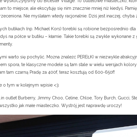
 wyskoczyłyśmy do Bicester Village. To outletowe miasteczko, które
m to miejsce, ale ekscytuję się nim znacznie mniej niż kiedyś. Pamię
rzeceniona. Nie myślałam wtedy racjonalnie. Dziś jest inaczej, chyba
rych butikach (np. Michael Kors) torebki są robione bezpośrednio dla 
iedyś na półce w butiku – kłamie. Takie torebki są zwykle wykonane z
ementy.
órymi warto się pochylić. Można znaleźć PEREŁKI w niezwykle atrakcy
ałkiem spora, te klasyczne modele są tam stale w wielu wersjach kolor
łam tam czarną Pradę za 400f, teraz kosztują od 600-650f!
le o tym w kolejnym wpisie <3
n outlet Burberry, Jimmy Choo, Celine, Chloe, Tory Burch, Gucci, Ste
wszystko jak małe miasteczko. Wystrój jest naprawdę uroczy!