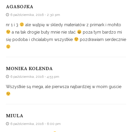
AGASOJKA
6 października, 2016 - 2:30 pm
nr 1 i 3
ale wątpię w skledy materiałów z primark i mohito
a na tak drogie buty mnie nie stać
poza tym bardzo mi
się podoba i chcialabym wszystkie
pozdrawiam serdecznie
MONIKA KOLENDA
6 października, 2016 - 4:53 pm
Wszystkie są mega, ale pierwsza najbardziej w moim guście
MIULA
6 października, 2016 - 6:00 pm