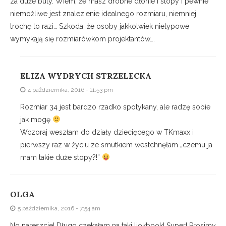
za duże buty. Wiem, że masz drobne dłonie i stopy i pewnie
niemożliwe jest znalezienie idealnego rozmiaru, niemniej
trochę to razi… Szkoda, że osoby jakkolwiek nietypowe
wymykają się rozmiarówkom projektantów….
ELIZA WYDRYCH STRZELECKA
4 października, 2016 - 11:53 pm
Rozmiar 34 jest bardzo rzadko spotykany, ale radzę sobie
jak mogę
Wczoraj weszłam do działy dziecięcego w TKmaxx i
pierwszy raz w życiu ze smutkiem westchnęłam „czemu ja
mam takie duże stopy?!”
OLGA
5 października, 2016 - 7:54 am
No nareszcie! Długo czekałam na taki liokbook! Super! Prosimy