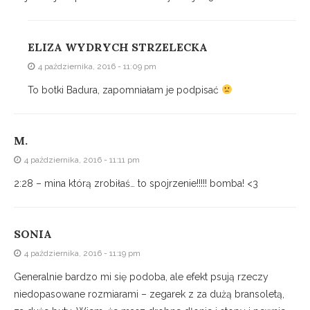
ELIZA WYDRYCH STRZELECKA
4 października, 2016 - 11:09 pm
To botki Badura, zapomniałam je podpisać
M.
4 października, 2016 - 11:11 pm
2:28 – mina którą zrobiłaś… to spojrzenie!!!!! bomba! <3
SONIA
4 października, 2016 - 11:19 pm
Generalnie bardzo mi się podoba, ale efekt psują rzeczy
niedopasowane rozmiarami – zegarek z za dużą bransoletą,