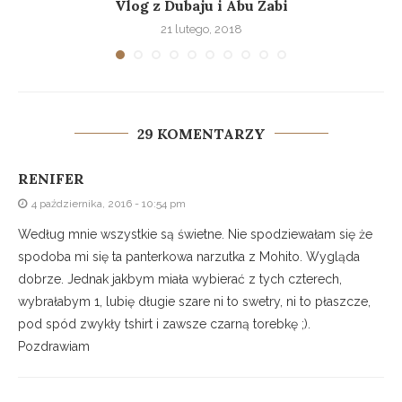
Vlog z Dubaju i Abu Zabi
21 lutego, 2018
29 KOMENTARZY
RENIFER
4 października, 2016 - 10:54 pm
Według mnie wszystkie są świetne. Nie spodziewałam się że
spodoba mi się ta panterkowa narzutka z Mohito. Wygląda
dobrze. Jednak jakbym miała wybierać z tych czterech,
wybrałabym 1, lubię długie szare ni to swetry, ni to płaszcze,
pod spód zwykły tshirt i zawsze czarną torebkę ;).
Pozdrawiam