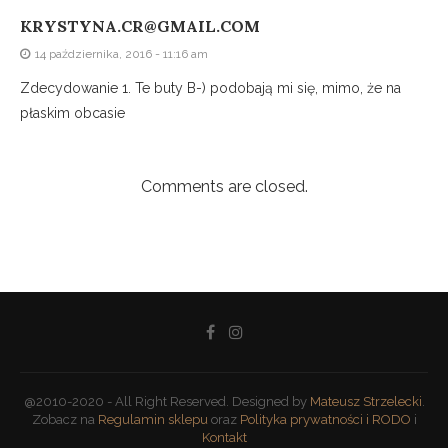
KRYSTYNA.CR@GMAIL.COM
14 października, 2016 - 11:16 am
Zdecydowanie 1. Te buty B-) podobają mi się, mimo, że na
płaskim obcasie
Comments are closed.
@2010-2020 - All Right Reserved. Designed by
Mateusz Strzelecki
.
Zobacz na
Regulamin sklepu
oraz
Polityka prywatności i RODO
i
Kontakt