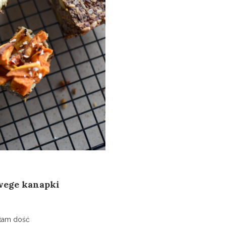
 wege kanapki
ałam dość