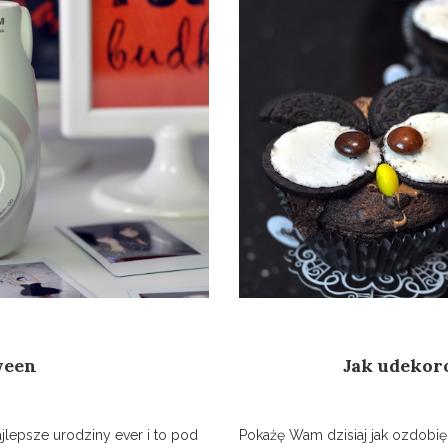
ween
Jak udekor
jlepsze urodziny ever i to pod
Pokażę Wam dzisiaj jak ozdobię