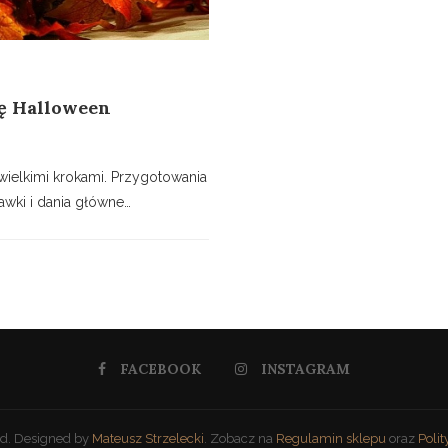
zę Halloween
wielkimi krokami. Przygotowania
awki i dania główne…
FACEBOOK
INSTAGRAM
ed. Designed by
Mateusz Strzelecki
. Zobacz na
Regulamin sklepu
oraz
Poli