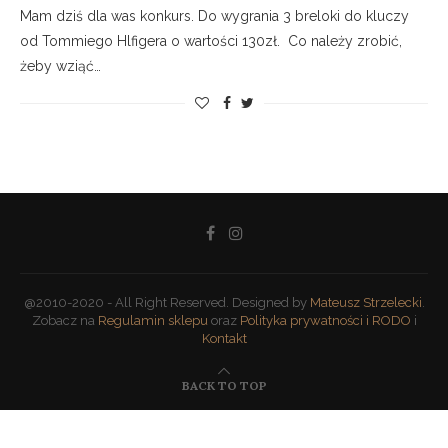
Mam dziś dla was konkurs. Do wygrania 3 breloki do kluczy
od Tommiego Hlfigera o wartości 130zł. Co należy zrobić,
żeby wziąć…
@2010-2020 - All Right Reserved. Designed by
Mateusz Strzelecki
.
Zobacz na
Regulamin sklepu
oraz
Polityka prywatności i RODO
i
Kontakt
BACK TO TOP