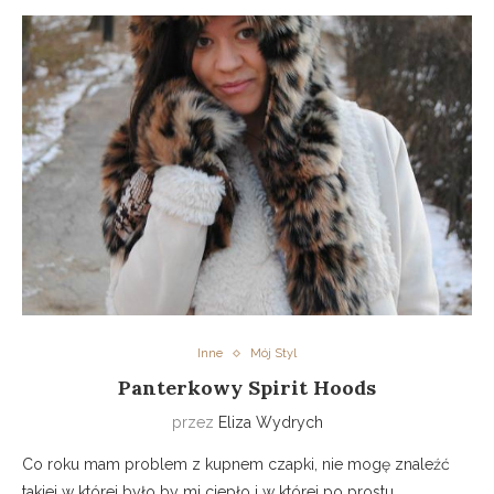
Inne
Mój Styl
Panterkowy Spirit Hoods
przez
Eliza Wydrych
Co roku mam problem z kupnem czapki, nie mogę znaleźć
takiej w której było by mi ciepło i w której po prostu…