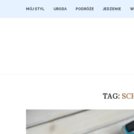
MÓJ STYL
URODA
PODRÓŻE
JEDZENIE
W
TAG:
SC