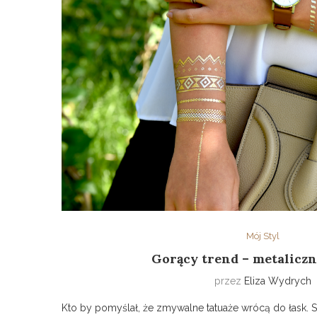
Mój Styl
Gorący trend – metaliczn
przez
Eliza Wydrych
Kto by pomyślał, że zmywalne tatuaże wrócą do łask. 