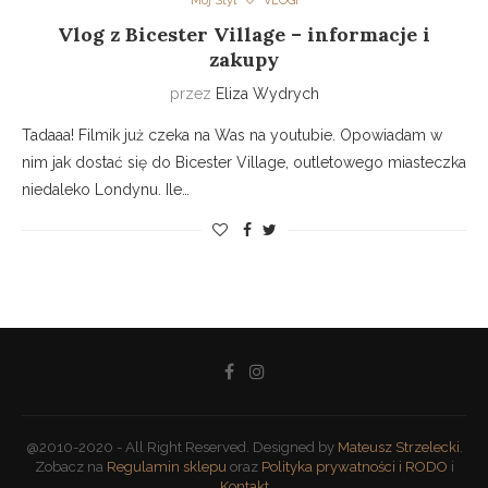
Mój Styl
VLOGI
Vlog z Bicester Village – informacje i
zakupy
przez
Eliza Wydrych
Tadaaa! Filmik już czeka na Was na youtubie. Opowiadam w
nim jak dostać się do Bicester Village, outletowego miasteczka
niedaleko Londynu. Ile…
@2010-2020 - All Right Reserved. Designed by
Mateusz Strzelecki
.
Zobacz na
Regulamin sklepu
oraz
Polityka prywatności i RODO
i
Kontakt