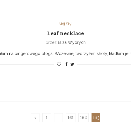
Mój Styl
Leaf necklace
przez
Eliza Wydrych
uciłam na pingerowego bloga. Wcześniej tworzyłam shoty, kładłam je 
1
161
162
…
163