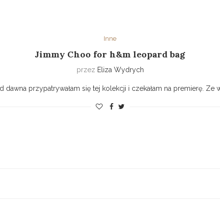
Inne
Jimmy Choo for h&m leopard bag
przez
Eliza Wydrych
Od dawna przypatrywałam się tej kolekcji i czekałam na premierę. Z