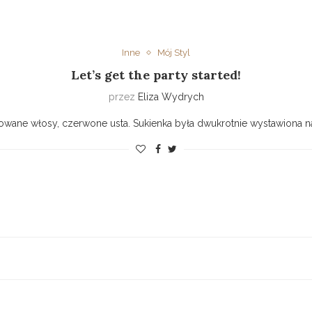
Inne
Mój Styl
Let’s get the party started!
przez
Eliza Wydrych
wane włosy, czerwone usta. Sukienka była dwukrotnie wystawiona na a